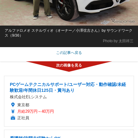
アルファロメオ ステルヴィオ（オーナー／小澤弦古さん）by サウンドワーク
ス（9/36）
Photo by 太田祥三
この記事へ戻る
PCゲームテクニカルサポート/ユーザー対応・動作確認/未経
験歓迎/年間休日125日・賞与あり
株式会社ELシステム
東京都
月給29万円～40万円
正社員