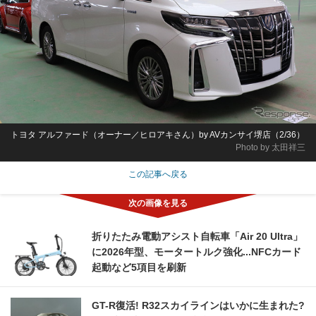
トヨタ アルファード（オーナー／ヒロアキさん）by AVカンサイ堺店（2/36）
Photo by 太田祥三
この記事へ戻る
折りたたみ電動アシスト自転車「Air 20 Ultra」
に2026年型、モータートルク強化...NFCカード
起動など5項目を刷新
GT-R復活! R32スカイラインはいかに生まれた?