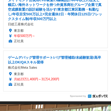
幅広い海外ネットワークを持つ外資系商社グループ企業で真
空成膜装置の設計経験を活かす/東京都江東区勤務・転勤な
し/年収目安500万以上×完全週休2日・年間休日125日/フレッ
クスタイム制/年収500万円以上
日総工産株式会社
東京都
年収500万円～
正社員
ゲームデバッグ管理サポート/バグ管理補助/未経験歓迎/高卒
以上OK/QAスキル習得
株式会社Meta Sales
東京都
月給23万1,400円～31万4,200円
正社員
Sponsored by