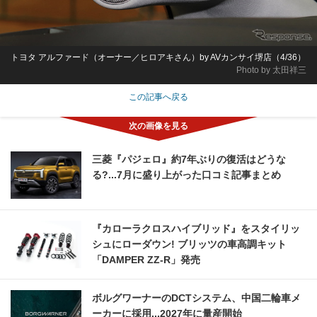
トヨタ アルファード（オーナー／ヒロアキさん）by AVカンサイ堺店（4/36）
Photo by 太田祥三
この記事へ戻る
三菱『パジェロ』約7年ぶりの復活はどうな
る?...7月に盛り上がった口コミ記事まとめ
『カローラクロスハイブリッド』をスタイリッ
シュにローダウン! ブリッツの車高調キット
「DAMPER ZZ-R」発売
ボルグワーナーのDCTシステム、中国二輪車メ
ーカーに採用...2027年に量産開始