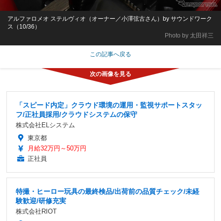
アルファロメオ ステルヴィオ（オーナー／小澤弦古さん）by サウンドワーク
ス（10/36）
Photo by 太田祥三
この記事へ戻る
「スピード内定」クラウド環境の運用・監視サポートスタッ
フ/正社員採用/クラウドシステムの保守
株式会社ELシステム
東京都
月給32万円～50万円
正社員
特撮・ヒーロー玩具の最終検品/出荷前の品質チェック/未経
験歓迎/研修充実
株式会社RIOT