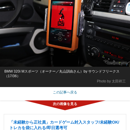
BMW 320i Mスポーツ（オーナー／丸山訓由さん）by サウンドフリークス
（17/36）
Photo by 太田祥三
この記事へ戻る
「未経験から正社員」カードゲーム封入スタッフ/未経験OK/
トレカを袋に入れる/即日選考可