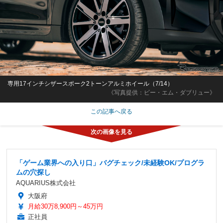
専用17インチシザースポーク2トーンアルミホイール（7/14）
《写真提供：ビー・エム・ダブリュー》
この記事へ戻る
「ゲーム業界への入り口」バグチェック/未経験OK/プログラ
ムの穴探し
AQUARIUS株式会社
大阪府
月給30万8,900円～45万円
正社員