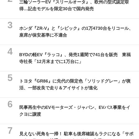
三輪ソーラーEV『スリールオータ』、欧州の型式認定取
得…記念モデルを限定30台で国内発売
ホンダ『ZR-V』と『シビック』の1万4730台をリコール、
座席が保安基準に不適合
BYDの軽EV『ラッコ』、発売1週間で741台を販売 東福
寺社長「12月末までに1万台に」
トヨタ『GR86』に先代の限定色「ソリッドグレー」が復
活、一部改良で走り＆アイサイトが進化
民事再生中のEVモーターズ・ジャパン、EVバス事業をイ
クヨに譲渡
見えない死角を一掃！ 駐車も後席確認もラクになる「サポ