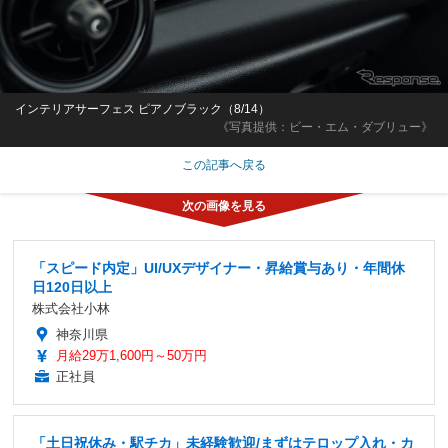
インテリアサーフェス ピアノブラック（8/14）
《写真提供：ビー・エム・ダブリュー》
この記事へ戻る
「スピード内定」UI/UXデザイナー・昇給賞与あり・年間休
日120日以上
株式会社小林
神奈川県
月給29万1,600円～50万円
正社員
「土日祝休み・駅チカ」未経験歓迎/まずはテロップ入れ・カ