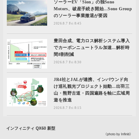
ソーラーEV「Sion」の独Sono
Motors、破産手続き開始...Sono Group
のソーラー事業撤退が要因
2026.8.7 Fri 8:45
豊田合成、電力ロス解析システム導入
でカーボンニュートラル加速...解析時
間8割削減
2026.8.7 Fri 8:30
JR4社とJALが連携、インバウンド向
け巡礼観光プロジェクト始動...出羽三
山・熊野古道・四国遍路を軸に広域周
遊を推進
2026.8.7 Fri 8:15
インフィニティ QX60 新型
《photo by Infiniti》