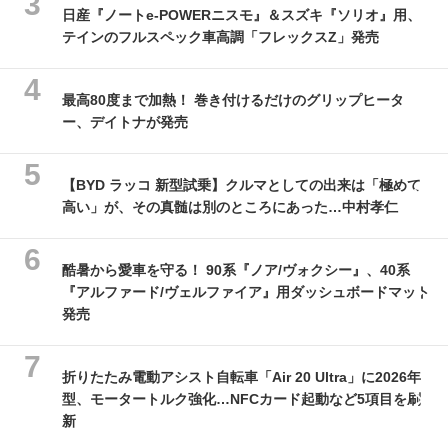
日産『ノートe-POWERニスモ』＆スズキ『ソリオ』用、
テインのフルスペック車高調「フレックスZ」発売
最高80度まで加熱！ 巻き付けるだけのグリップヒータ
ー、デイトナが発売
【BYD ラッコ 新型試乗】クルマとしての出来は「極めて
高い」が、その真髄は別のところにあった…中村孝仁
酷暑から愛車を守る！ 90系『ノア/ヴォクシー』、40系
『アルファード/ヴェルファイア』用ダッシュボードマット
発売
折りたたみ電動アシスト自転車「Air 20 Ultra」に2026年
型、モータートルク強化…NFCカード起動など5項目を刷
新