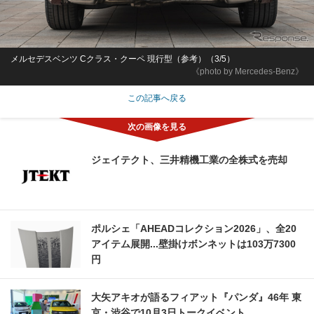
メルセデスベンツ Cクラス・クーペ 現行型（参考）（3/5）
《photo by Mercedes-Benz》
この記事へ戻る
ジェイテクト、三井精機工業の全株式を売却
ポルシェ「AHEADコレクション2026」、全20
アイテム展開...壁掛けボンネットは103万7300
円
大矢アキオが語るフィアット『パンダ』46年 東
京・渋谷で10月3日トークイベント