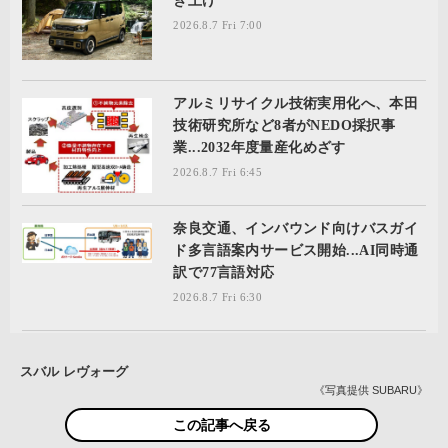
き上げ
2026.8.7 Fri 7:00
アルミリサイクル技術実用化へ、本田
技術研究所など8者がNEDO採択事
業...2032年度量産化めざす
2026.8.7 Fri 6:45
奈良交通、インバウンド向けバスガイ
ド多言語案内サービス開始...AI同時通
訳で77言語対応
2026.8.7 Fri 6:30
スバル レヴォーグ
《写真提供 SUBARU》
この記事へ戻る