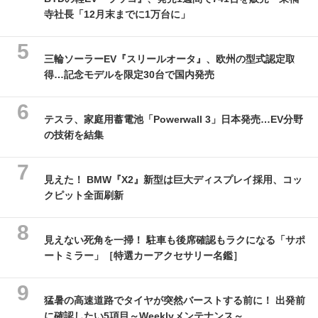
寺社長「12月末までに1万台に」
三輪ソーラーEV『スリールオータ』、欧州の型式認定取
得…記念モデルを限定30台で国内発売
テスラ、家庭用蓄電池「Powerwall 3」日本発売…EV分野
の技術を結集
見えた！ BMW『X2』新型は巨大ディスプレイ採用、コッ
クピット全面刷新
見えない死角を一掃！ 駐車も後席確認もラクになる「サポ
ートミラー」［特選カーアクセサリー名鑑］
猛暑の高速道路でタイヤが突然バーストする前に！ 出発前
に確認したい5項目～Weeklyメンテナンス～