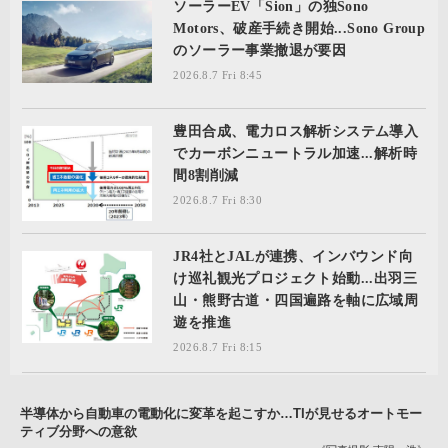
ソーラーEV「Sion」の独Sono
Motors、破産手続き開始...Sono Group
のソーラー事業撤退が要因
2026.8.7 Fri 8:45
豊田合成、電力ロス解析システム導入
でカーボンニュートラル加速...解析時
間8割削減
2026.8.7 Fri 8:30
JR4社とJALが連携、インバウンド向
け巡礼観光プロジェクト始動...出羽三
山・熊野古道・四国遍路を軸に広域周
遊を推進
2026.8.7 Fri 8:15
半導体から自動車の電動化に変革を起こすか…TIが見せるオートモー
ティブ分野への意欲