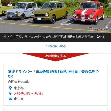
小さくて可愛いサブロク軽が大集合…昭和平成 旧軽自動車大展示会（5/44）
この記事へ戻る
送迎ドライバー「未経験歓迎/週3勤務/正社員」普通免許で
OK
合同会社beatle
東京都
月給46万円～66万円
正社員