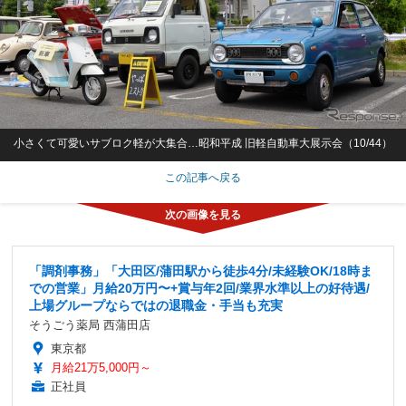
小さくて可愛いサブロク軽が大集合…昭和平成 旧軽自動車大展示会（10/44）
この記事へ戻る
「調剤事務」「大田区/蒲田駅から徒歩4分/未経験OK/18時ま
での営業」月給20万円〜+賞与年2回/業界水準以上の好待遇/
上場グループならではの退職金・手当も充実
そうごう薬局 西蒲田店
東京都
月給21万5,000円～
正社員