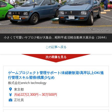
小さくて可愛いサブロク軽が大集合…昭和平成 旧軽自動車大展示会（16/44）
この記事へ戻る
ゲームプロジェクト管理サポート/未経験歓迎/高卒以上OK/進
行管理スキル習得/残業少なめ
株式会社enrich technology
東京都
月給22万2,300円～30万500円
正社員