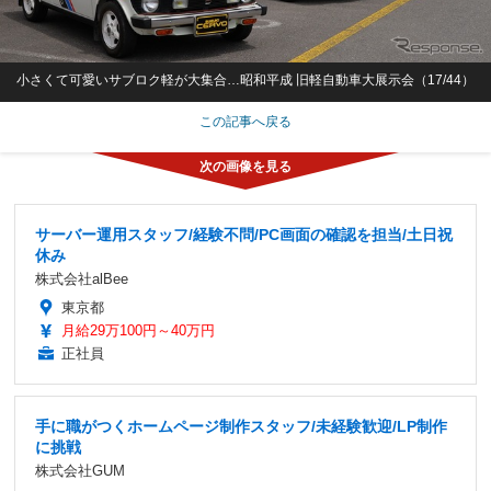
小さくて可愛いサブロク軽が大集合…昭和平成 旧軽自動車大展示会（17/44）
この記事へ戻る
サーバー運用スタッフ/経験不問/PC画面の確認を担当/土日祝
休み
株式会社alBee
東京都
月給29万100円～40万円
正社員
手に職がつくホームページ制作スタッフ/未経験歓迎/LP制作
に挑戦
株式会社GUM