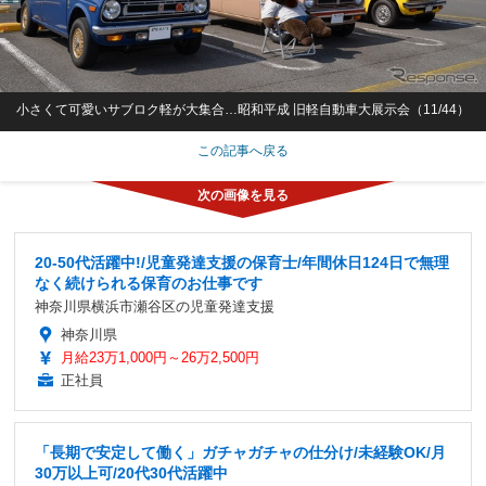
小さくて可愛いサブロク軽が大集合…昭和平成 旧軽自動車大展示会（11/44）
この記事へ戻る
20-50代活躍中!/児童発達支援の保育士/年間休日124日で無理
なく続けられる保育のお仕事です
神奈川県横浜市瀬谷区の児童発達支援
神奈川県
月給23万1,000円～26万2,500円
正社員
「長期で安定して働く」ガチャガチャの仕分け/未経験OK/月
30万以上可/20代30代活躍中