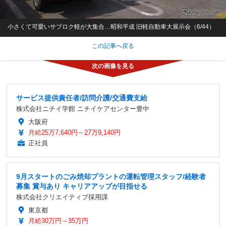
小さくて可愛いサブロク軽が大集合…昭和平成 旧軽自動車大展示会（6/44）
この記事へ戻る
サービス提供責任者/訪問介護/交通費支給
株式会社ニチイ学館 ニチイケアセンター豊中
大阪府
月給25万7,640円～27万9,140円
正社員
9月スタートのごみ焼却プラントの運転管理スタッフ/経験者
募集 賞与あり キャリアアップが目指せる
株式会社クリエイティブ採用課
東京都
月給30万円～35万円