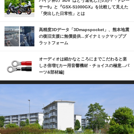
バイク界の“SUV”はどう進化したのか?『トレー
サー9』と『GSX-S1000GX』を比較して見えた
「突出した日常性」とは
高精度3Dデータ「3Dmapspocket」、熊本地震
の復旧支援に無償提供...ダイナミックマッププ
ラットフォーム
オーディオは細かなところにまでこだわると楽
しさ倍増![カー用音響機材・チョイスの極意...パ
ーツ&部材編]