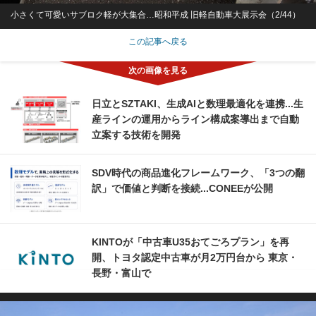
小さくて可愛いサブロク軽が大集合…昭和平成 旧軽自動車大展示会（2/44）
この記事へ戻る
日立とSZTAKI、生成AIと数理最適化を連携...生
産ラインの運用からライン構成案導出まで自動
立案する技術を開発
SDV時代の商品進化フレームワーク、「3つの翻
訳」で価値と判断を接続...CONEEが公開
KINTOが「中古車U35おてごろプラン」を再
開、トヨタ認定中古車が月2万円台から 東京・
長野・富山で