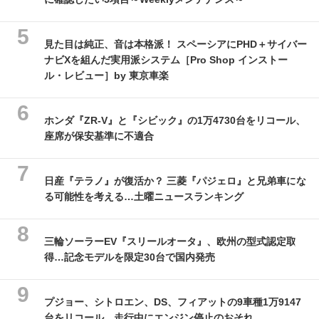
見た目は純正、音は本格派！ スペーシアにPHD＋サイバー
ナビXを組んだ実用派システム［Pro Shop インストー
ル・レビュー］by 東京車楽
ホンダ『ZR-V』と『シビック』の1万4730台をリコール、
座席が保安基準に不適合
日産『テラノ』が復活か？ 三菱『パジェロ』と兄弟車にな
る可能性を考える…土曜ニュースランキング
三輪ソーラーEV『スリールオータ』、欧州の型式認定取
得…記念モデルを限定30台で国内発売
プジョー、シトロエン、DS、フィアットの9車種1万9147
台をリコール…走行中にエンジン停止のおそれ