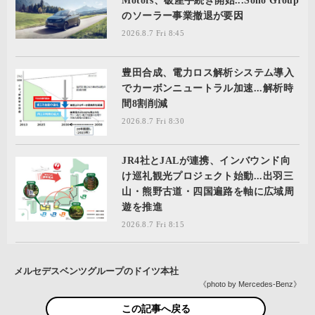
Motors、破産手続き開始...Sono Group
のソーラー事業撤退が要因
2026.8.7 Fri 8:45
豊田合成、電力ロス解析システム導入
でカーボンニュートラル加速...解析時
間8割削減
2026.8.7 Fri 8:30
JR4社とJALが連携、インバウンド向
け巡礼観光プロジェクト始動...出羽三
山・熊野古道・四国遍路を軸に広域周
遊を推進
2026.8.7 Fri 8:15
メルセデスベンツグループのドイツ本社
《photo by Mercedes-Benz》
この記事へ戻る