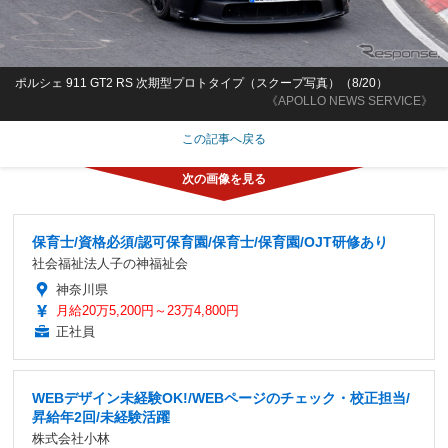
ポルシェ 911 GT2 RS 次期型プロトタイプ（スクープ写真）（8/20）
《APOLLO NEWS SERVICE》
この記事へ戻る
保育士/資格必須/認可保育園/保育士/保育園/OJT研修あり
社会福祉法人子の神福祉会
神奈川県
月給20万5,200円～23万4,800円
正社員
WEBデザイン未経験OK!/WEBページのチェック・校正担当/
昇給年2回/未経験活躍
株式会社小林