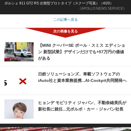
ポルシェ 911 GT2 RS 次期型プロトタイプ（スクープ写真）（4/20）
《APOLLO NEWS SERVICE》
この記事へ戻る
【MINI クーパーSE ポール・スミス エディショ
ン 新型試乗】デザインだけでも+57万円の価値
がある
日鉄ソリューションズ、車載ソフトウェアの
iAuto社と資本業務提携...AI-Cockpit共同開発へ
ヒョンデ モビリティ ジャパン、不動奈緒美氏が
新社長に就任...元ボルボ・カー・ジャパン社長