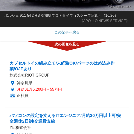
ポルシェ 911 GT2 RS 次期型プロトタイプ（スクープ写真）（16/20）
《APOLLO NEWS SERVICE》
この記事へ戻る
カプセルトイの組み立て/未経験OK/パーツのはめ込み作
業/OJTあり
株式会社RIOT GROUP
神奈川県
月給31万6,200円～55万円
正社員
パソコンの設定を支えるITエンジニア/月給30万円以上可/完
全週休2日制/交通費支給
Yts株式会社