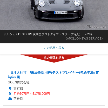
ポルシェ 911 GT2 RS 次期型プロトタイプ（スクープ写真）（7/20）
《APOLLO NEWS SERVICE》
この記事へ戻る
「8月入社可」/未経験採用枠/テストプレイヤー/昇給年2回賞
与年2回
GOEN株式会社
東京都
月給30万円～51万8,000円
正社員