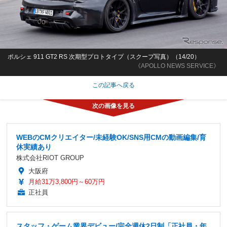
ポルシェ 911 GT2 RS 次期型プロトタイプ（スクープ写真）（14/20）
《APOLLO NEWS SERVICE》
この記事へ戻る
WEBのCMクリエイター/未経験OK/SNS用CMの動画編集/育
休実績あり
株式会社RIOT GROUP
大阪府
月給31万3,800円～60万円
正社員
スタッフ・ゲーム業界デビュー/完全週休2日制「正社員・年