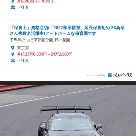
月給26万円～38万円
正社員
「保育士」資格必須/「2027年卒歓迎」延長保育短め 26新卒
さん複数名活躍中!アットホームな保育園です
下馬鳩ぽっぽ保育園分園 野の花園
東京都
月給23万8,500円～24万2,000円
正社員
Sponsored by