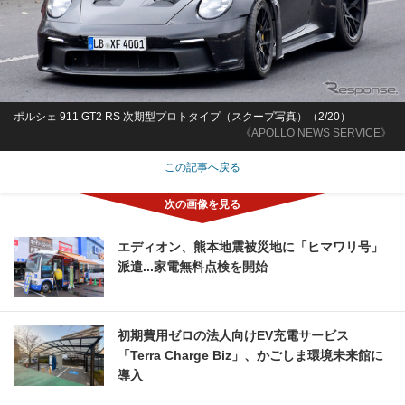
ポルシェ 911 GT2 RS 次期型プロトタイプ（スクープ写真）（2/20）
《APOLLO NEWS SERVICE》
この記事へ戻る
エディオン、熊本地震被災地に「ヒマワリ号」
派遣...家電無料点検を開始
初期費用ゼロの法人向けEV充電サービス
「Terra Charge Biz」、かごしま環境未来館に
導入