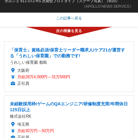
ポルシェ 911 GT2 RS 次期型プロトタイプ（スクープ写真）（9/20）
《APOLLO NEWS SERVICE》
この記事へ戻る
「保育士」資格必須/保育士リーダー職求人/ケア21が運営す
る「うれしい保育園」での勤務です!
うれしい保育園 都島
大阪府
月給28万4,000円～31万500円
正社員
未経験採用枠/ゲームのQAエンジニア/研修制度充実/年間休日
125日以上
株式会社RK
埼玉県
月給30万円～50万円
正社員