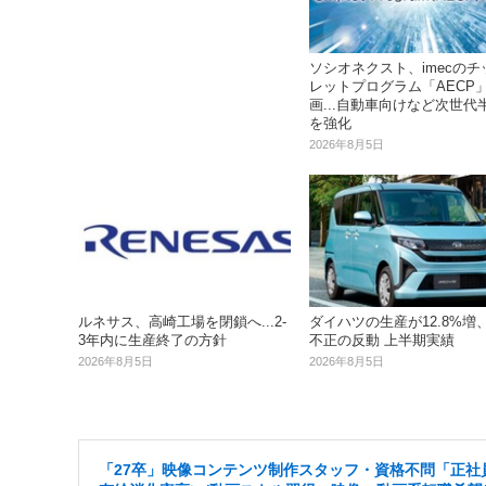
ソシオネクスト、imecのチ
レットプログラム「AECP
画...自動車向けなど次世代
を強化
2026年8月5日
ルネサス、高崎工場を閉鎖へ...2‐
ダイハツの生産が12.8%増
3年内に生産終了の方針
不正の反動 上半期実績
2026年8月5日
2026年8月5日
「27卒」映像コンテンツ制作スタッフ・資格不問「正社員