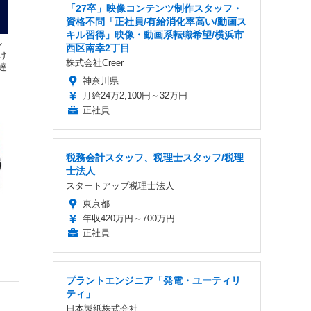
「27卒」映像コンテンツ制作スタッフ・
資格不問「正社員/有給消化率高い/動画ス
キル習得」映像・動画系転職希望/横浜市
ル
西区南幸2丁目
け
株式会社Creer
達
神奈川県
月給24万2,100円～32万円
正社員
税務会計スタッフ、税理士スタッフ/税理
士法人
スタートアップ税理士法人
東京都
年収420万円～700万円
《写真提供 ホワイトハウス》
スマートフォンアプリ（Wi-
正社員
プラントエンジニア「発電・ユーティリ
ティ」
日本製紙株式会社