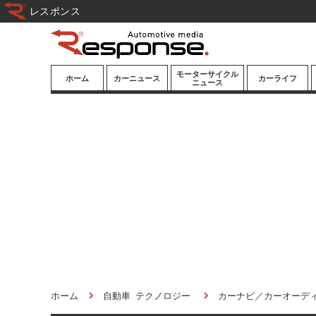
レスポンス
モーターサイクル
ホーム
カーニュース
カーライフ
ニュース
ニューモデル
ニューモデル
カスタマイズ
試乗記
試乗記
カーグッズ
道路交通/社会
カーオーディオ
鉄道
モータースポー
ツ/エンタメ
船舶
航空
宇宙
ホーム
自動車 テクノロジー
カーナビ／カーオーデ