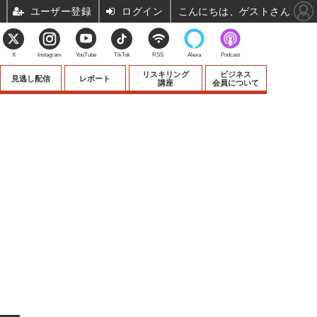
ユーザー登録
ログイン
こんにちは、ゲストさん
X
Instagram
YouTube
TikTok
RSS
Alexa
Podcast
リスキリング
ビジネス
見逃し配信
レポート
講座
会員について