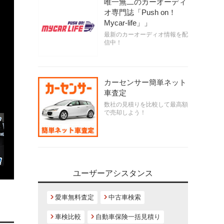
唯一無二のカーオーディ
オ専門誌「Push on！
Mycar-life」」
最新のカーオーディオ情報を配
信中！
カーセンサー簡単ネット
車査定
数社の見積りを比較して最高額
で売却しよう！
ユーザーアシスタンス
愛車無料査定
中古車検索
車検比較
自動車保険一括見積り