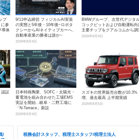
ップ
9/11申込締切 フィジカルAI実装
BMWグループ、次世代デジタ
」に参
の実態と5年後・10年後~ロボタ
コックピットおよび自動運転向
半導体
クシーからAIネイティブカーへ、
主要チップをクアルコムから調
自動車産業の勝者は誰か~
2026年8月4日
2026年8月4日
、認証
日本特殊陶業、SOFC・太陽光・
スズキの世界販売台数が10.3%
蓄電池を組み合わせた工場EMS
増、過去最高 上半期実績
実証を開始...岐阜・二野工場に
2026年8月5日
「N-Terrace」新設
2026年8月4日
/
税務会計スタッフ、税理士スタッフ/税理士法人