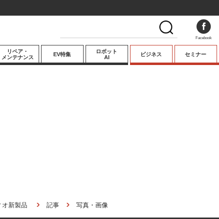
Facebook
リペア・
ロボット
EV特集
ビジネス
セミナー
メンテナンス
AI
プレミアム
業界動向
テクノロジー
キーパーソンイ
ンタビュー
ィオ新製品
記事
写真・画像