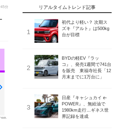
時45分
リアルタイムトレンド記事
-
初代より軽い？ 次期ス
ズキ『アルト』は500kg
台が目標
BYDの軽EV『ラッ
コ』、発売1週間で741台
を販売 東福寺社長「12
月末までに1万台に」
日産『キャシュカイ e-
POWER』、無給油で
1980km走行…ギネス世
界記録を達成