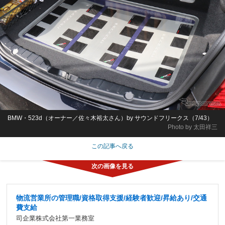
BMW・523d（オーナー／佐々木裕太さん）by サウンドフリークス（7/43）
Photo by 太田祥三
この記事へ戻る
物流営業所の管理職/資格取得支援/経験者歓迎/昇給あり/交通
費支給
司企業株式会社第一業務室