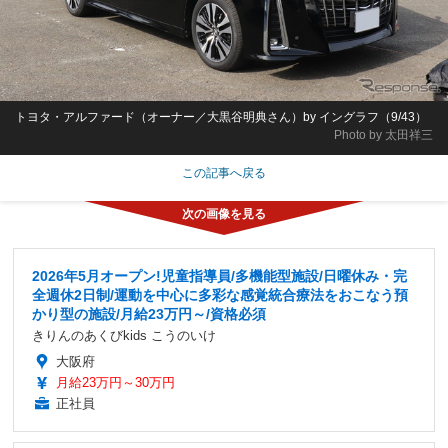
トヨタ・アルファード（オーナー／大黒谷明典さん）by イングラフ（9/43）
Photo by 太田祥三
この記事へ戻る
2026年5月オープン!児童指導員/多機能型施設/日曜休み・完
全週休2日制/運動を中心に多彩な感覚統合療法をおこなう預
かり型の施設/月給23万円～/資格必須
きりんのあくびkids こうのいけ
大阪府
月給23万円～30万円
正社員