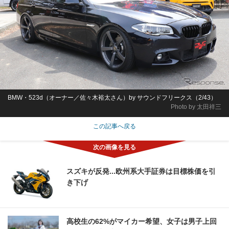
BMW・523d（オーナー／佐々木裕太さん）by サウンドフリークス（2/43）
Photo by 太田祥三
この記事へ戻る
スズキが反発...欧州系大手証券は目標株価を引
き下げ
高校生の62%がマイカー希望、女子は男子上回