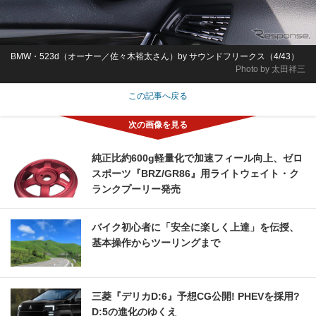
BMW・523d（オーナー／佐々木裕太さん）by サウンドフリークス（4/43）
Photo by 太田祥三
この記事へ戻る
純正比約600g軽量化で加速フィール向上、ゼロ
スポーツ『BRZ/GR86』用ライトウェイト・ク
ランクプーリー発売
バイク初心者に「安全に楽しく上達」を伝授、
基本操作からツーリングまで
三菱『デリカD:6』予想CG公開! PHEVを採用?
D:5の進化のゆくえ