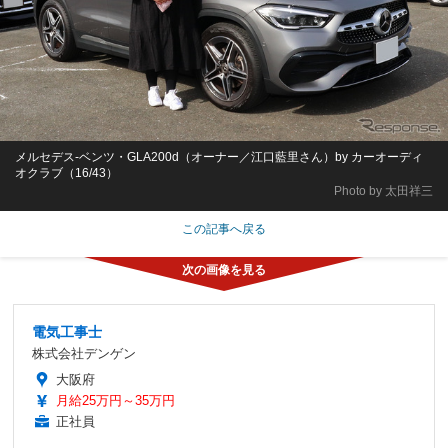
メルセデス-ベンツ・GLA200d（オーナー／江口藍里さん）by カーオーディ
オクラブ（16/43）
Photo by 太田祥三
この記事へ戻る
電気工事士
株式会社デンゲン
大阪府
月給25万円～35万円
正社員