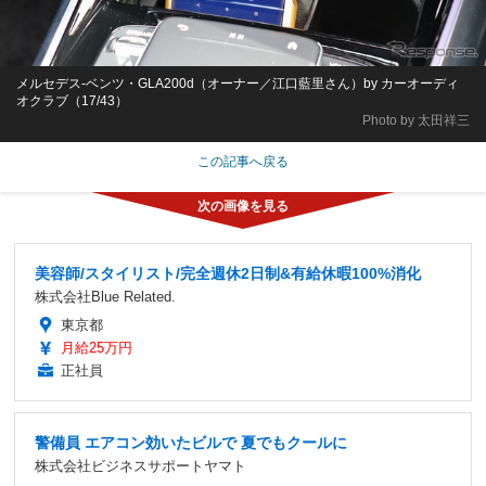
メルセデス-ベンツ・GLA200d（オーナー／江口藍里さん）by カーオーディ
オクラブ（17/43）
Photo by 太田祥三
この記事へ戻る
美容師/スタイリスト/完全週休2日制&有給休暇100%消化
株式会社Blue Related.
東京都
月給25万円
正社員
警備員 エアコン効いたビルで 夏でもクールに
株式会社ビジネスサポートヤマト