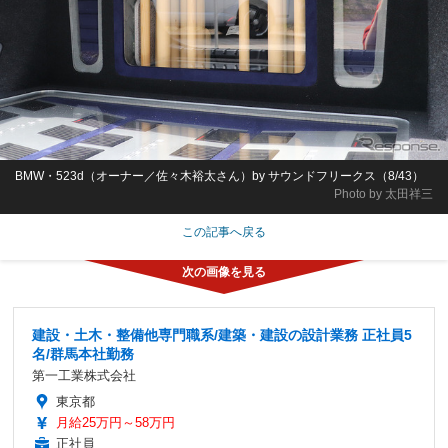
BMW・523d（オーナー／佐々木裕太さん）by サウンドフリークス（8/43）
Photo by 太田祥三
この記事へ戻る
建設・土木・整備他専門職系/建築・建設の設計業務 正社員5
名/群馬本社勤務
第一工業株式会社
東京都
月給25万円～58万円
正社員