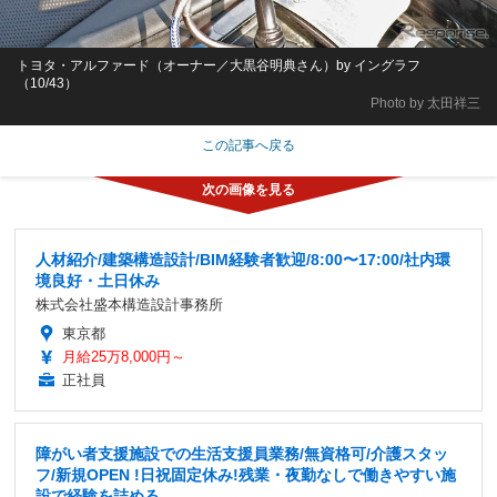
トヨタ・アルファード（オーナー／大黒谷明典さん）by イングラフ
（10/43）
Photo by 太田祥三
この記事へ戻る
人材紹介/建築構造設計/BIM経験者歓迎/8:00〜17:00/社内環
境良好・土日休み
株式会社盛本構造設計事務所
東京都
月給25万8,000円～
正社員
障がい者支援施設での生活支援員業務/無資格可/介護スタッ
フ/新規OPEN !日祝固定休み!残業・夜勤なしで働きやすい施
設で経験を詰める