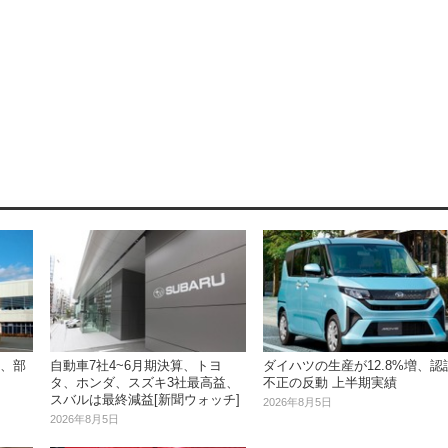
止、部
自動車7社4~6月期決算、トヨ
ダイハツの生産が12.8%増、認
タ、ホンダ、スズキ3社最高益、
不正の反動 上半期実績
スバルは最終減益[新聞ウォッチ]
2026年8月5日
2026年8月5日