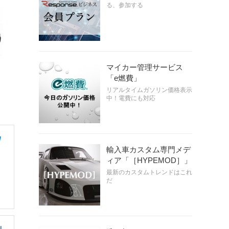
る、参加する
マイカー管理サービス
「e燃費」
リアルタイムガソリン価格表示
中！電費にも対応
/
輸入車カスタム専門メデ
ィア「［HYPEMOD］」
最新のカスタムトレンドはこれ
だ