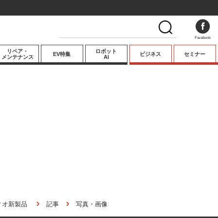
Facebook
リペア・
ロボット
EV特集
ビジネス
セミナー
メンテナンス
AI
プレミアム
業界動向
テクノロジー
キーパーソンイ
ンタビュー
ィオ新製品
記事
写真・画像