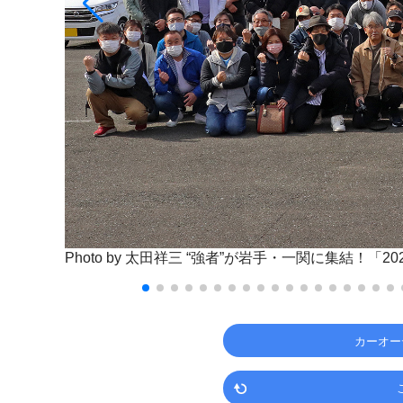
Photo by 太田祥三
“強者”が岩手・一関に集結！「20
カーオー