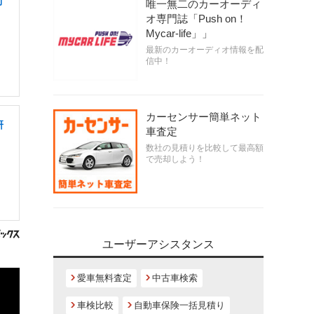
制
唯一無二のカーオーディ
オ専門誌「Push on！
Mycar-life」」
最新のカーオーディオ情報を配
信中！
カーセンサー簡単ネット
研
車査定
数社の見積りを比較して最高額
で売却しよう！
ユーザーアシスタンス
愛車無料査定
中古車検索
車検比較
自動車保険一括見積り