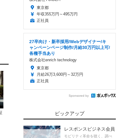
東京都
年収355万円～495万円
正社員
27卒向け・新卒採用/Webデザイナー/キ
ャンペーンページ制作/月給30万円以上可/
各種手当あり
株式会社enrich technology
東京都
月給26万3,600円～32万円
正社員
Sponsored by
証
ピックアップ
レスポンスビジネス会員
モビリティ革命を聴く、調べ