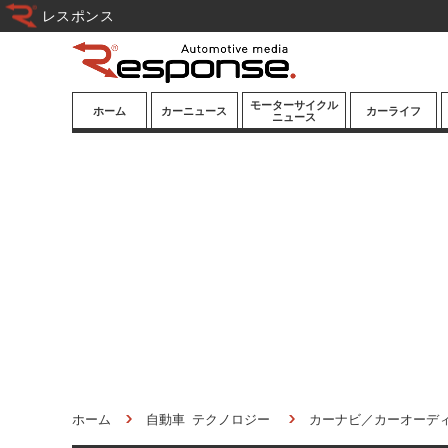
レスポンス
モーターサイクル
ホーム
カーニュース
カーライフ
ニュース
ニューモデル
ニューモデル
カスタマイズ
試乗記
試乗記
カーグッズ
道路交通/社会
カーオーディオ
鉄道
モータースポー
ツ/エンタメ
船舶
航空
宇宙
ホーム
自動車 テクノロジー
カーナビ／カーオーデ