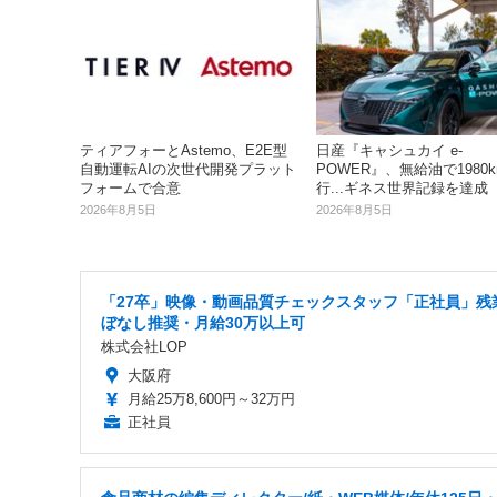
ティアフォーとAstemo、E2E型
日産『キャシュカイ e-
自動運転AIの次世代開発プラット
POWER』、無給油で1980
フォームで合意
行...ギネス世界記録を達成
2026年8月5日
2026年8月5日
「27卒」映像・動画品質チェックスタッフ「正社員」残
ぼなし推奨・月給30万以上可
株式会社LOP
大阪府
月給25万8,600円～32万円
正社員