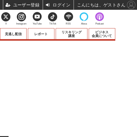
ユーザー登録
ログイン
こんにちは、ゲストさん
X
Instagram
YouTube
TikTok
RSS
Alexa
Podcast
リスキリング
ビジネス
見逃し配信
レポート
講座
会員について