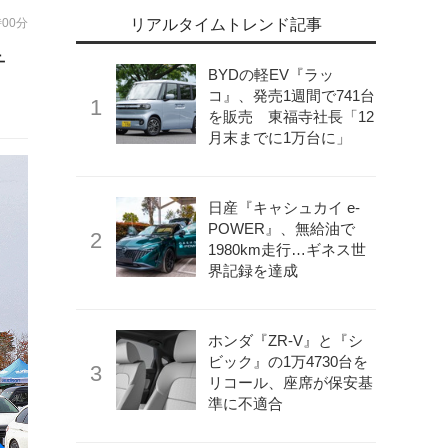
時00分
リアルタイムトレンド記事
テ
BYDの軽EV『ラッ
コ』、発売1週間で741台
を販売 東福寺社長「12
月末までに1万台に」
日産『キャシュカイ e-
POWER』、無給油で
1980km走行…ギネス世
界記録を達成
ホンダ『ZR-V』と『シ
ビック』の1万4730台を
リコール、座席が保安基
準に不適合