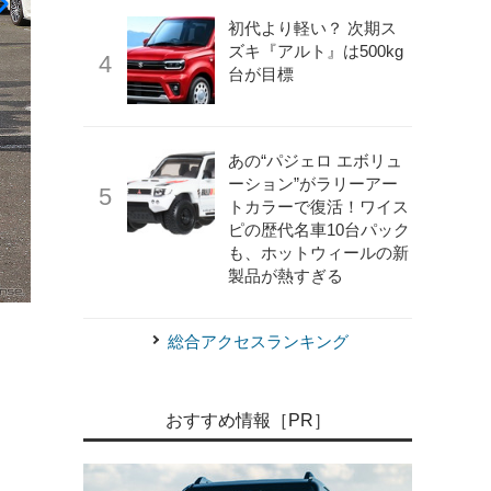
初代より軽い？ 次期ス
ズキ『アルト』は500kg
台が目標
あの“パジェロ エボリュ
ーション”がラリーアー
トカラーで復活！ワイス
ピの歴代名車10台パック
も、ホットウィールの新
製品が熱すぎる
Photo by 太田祥三
BMW・523d（オーナー／佐々木裕太さ
総合アクセスランキング
おすすめ情報［PR］