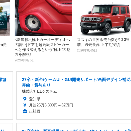
<新連載>[極上カーオーディオへ
スズキの世界販売台数が10.3%
の誘い]ドアを超高級スピーカー
km走
増、過去最高 上半期実績
へと作り替えるという“極上”の魅
2026年8月5日
力を解説!
2026年8月5日
業ほ
27卒・新卒/ゲームUI・GUI開発サポート/画面デザイン補助
昇給・賞与あり
株式会社ELシステム
愛知県
月給25万3,300円～32万円
正社員