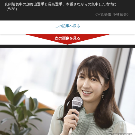
真剣勝負中の加賀山選手と長島選手、本番さながらの集中した表情に
（5/38）
《写真撮影 小林岳夫》
この記事へ戻る