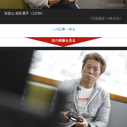
加賀山 就臣選手（12/38）
《写真撮影 小林岳夫》
この記事へ戻る