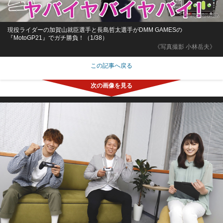
現役ライダーの加賀山就臣選手と長島哲太選手がDMM GAMESの
『MotoGP21』でガチ勝負！（1/38）
《写真撮影 小林岳夫》
この記事へ戻る