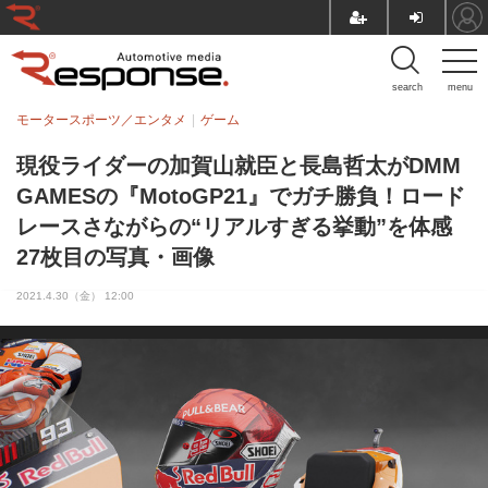
search
menu
モータースポーツ／エンタメ
ゲーム
現役ライダーの加賀山就臣と長島哲太がDMM
GAMESの『MotoGP21』でガチ勝負！ロード
レースさながらの“リアルすぎる挙動”を体感
27枚目の写真・画像
2021.4.30（金） 12:00