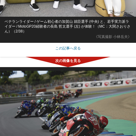
ベテランライダー / ゲーム初心者の加賀山 就臣選手 (中央) と、若手実力派ラ
イダー / MotoGP20経験者の長島 哲太選手 (左) が体験！（MC：大関さおりさ
ん）（2/38）
《写真撮影 小林岳夫》
この記事へ戻る