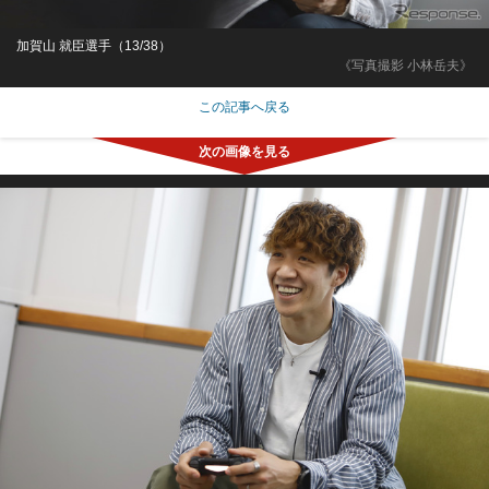
加賀山 就臣選手（13/38）
《写真撮影 小林岳夫》
この記事へ戻る