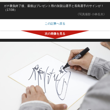
ガチ勝負終了後、最後はプレゼント用の加賀山選手と長島選手のサインが！
（17/38）
《写真撮影 小林岳夫》
この記事へ戻る