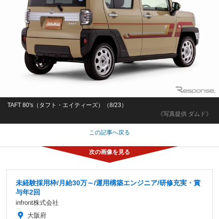
TAFT 80's（タフト・エイティーズ）（8/23）
《写真提供 ダムド》
この記事へ戻る
未経験採用枠/月給30万～/運用構築エンジニア/研修充実・賞
与年2回
infront株式会社
大阪府