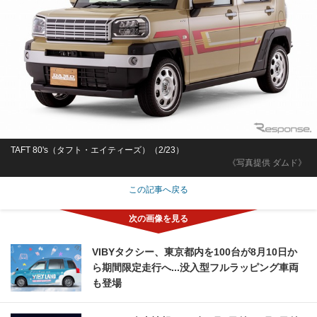
TAFT 80's（タフト・エイティーズ）（2/23）
《写真提供 ダムド》
この記事へ戻る
VIBYタクシー、東京都内を100台が8月10日か
ら期間限定走行へ...没入型フルラッピング車両
も登場