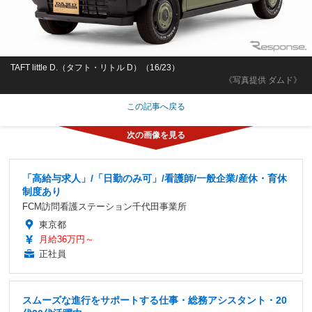
TAFT little D.（タフト・リトル D）（16/23）
《写真提供 ダムド》
この記事へ戻る
「高給与求人」/「日勤のみ可」/看護師/一般企業/産休・育休
制度あり
FCM訪問看護ステーション千代田事業所
東京都
月給36万円～
正社員
スムーズな進行をサポートする仕事・総務アシスタント・20