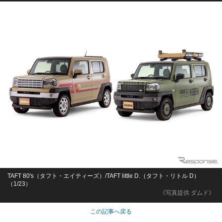
TAFT 80's（タフト・エイティーズ）/TAFT little D.（タフト・リトル D）
（1/23）
《写真提供 ダムド》
この記事へ戻る