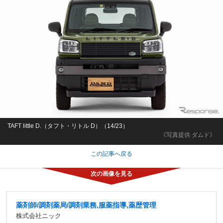
TAFT little D.（タフト・リトル D）（14/23）
《写真提供 ダムド》
この記事へ戻る
薬剤師/調剤薬局/調剤業務,服薬指導,薬歴管理
株式会社ニック