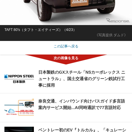
TAFT 80's（タフト・エイティーズ）（4/23）
《写真提供 ダムド》
この記事へ戻る
日本製鉄のGXスチール「NSカーボレックス ニ
ュートラル」、国土交通省のグリーン鉄試行工
事に採用
奈良交通、インバウンド向けバスガイド多言語
案内サービス開始...AI同時通訳で77言語対応
ベントレー初のEV『トルカル』、「キュレーシ