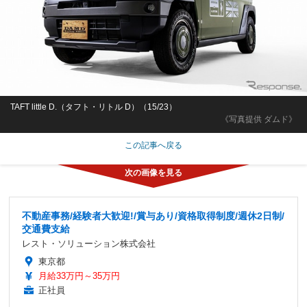
TAFT little D.（タフト・リトル D）（15/23）
《写真提供 ダムド》
この記事へ戻る
不動産事務/経験者大歓迎!/賞与あり/資格取得制度/週休2日制/
交通費支給
レスト・ソリューション株式会社
東京都
月給33万円～35万円
正社員