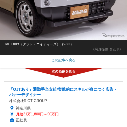
TAFT 80's（タフト・エイティーズ）（9/23）
《写真提供 ダムド》
この記事へ戻る
「OJTあり」通勤手当支給/実践的にスキルが身につく広告・
バナーデザイナー
株式会社RIOT GROUP
神奈川県
月給31万1,800円～50万円
正社員