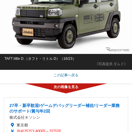
TAFT little D.（タフト・リトル D）（16/23）
《写真提供 ダムド》
この記事へ戻る
27卒・新卒歓迎/ゲームデバッグリーダー補佐/リーダー業務
のサポート/賞与年2回
株式会社キソシン
東京都
月給25万3,400円～32万円