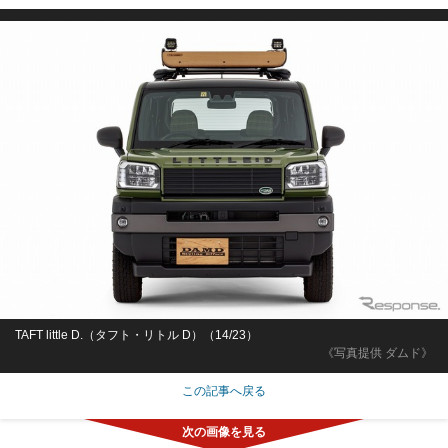
TAFT little D.（タフト・リトル D）（14/23）
《写真提供 ダムド》
この記事へ戻る