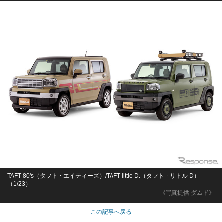
TAFT 80's（タフト・エイティーズ）/TAFT little D.（タフト・リトル D）
（1/23）
《写真提供 ダムド》
この記事へ戻る