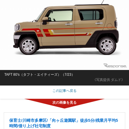
TAFT 80's（タフト・エイティーズ）（7/23）
《写真提供 ダムド》
この記事へ戻る
保育士/川崎市多摩区/「向ヶ丘遊園駅」徒歩5分/残業月平均5
時間/借り上げ社宅制度