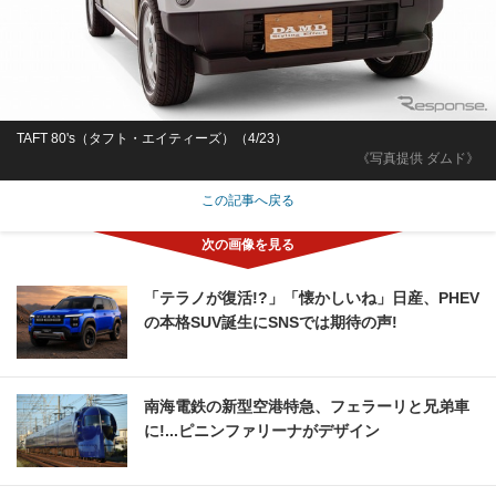
TAFT 80's（タフト・エイティーズ）（4/23）
《写真提供 ダムド》
この記事へ戻る
「テラノが復活!?」「懐かしいね」日産、PHEV
の本格SUV誕生にSNSでは期待の声!
南海電鉄の新型空港特急、フェラーリと兄弟車
に!...ピニンファリーナがデザイン