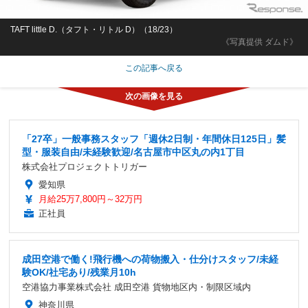
TAFT little D.（タフト・リトル D）（18/23）
《写真提供 ダムド》
この記事へ戻る
「27卒」一般事務スタッフ「週休2日制・年間休日125日」髪
型・服装自由/未経験歓迎/名古屋市中区丸の内1丁目
株式会社プロジェクトトリガー
愛知県
月給25万7,800円～32万円
正社員
成田空港で働く!飛行機への荷物搬入・仕分けスタッフ/未経
験OK/社宅あり/残業月10h
空港協力事業株式会社 成田空港 貨物地区内・制限区域内
神奈川県