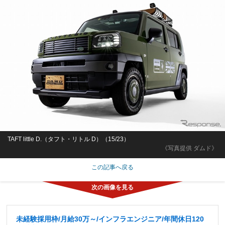
TAFT little D.（タフト・リトル D）（15/23）
《写真提供 ダムド》
この記事へ戻る
未経験採用枠/月給30万～/インフラエンジニア/年間休日120