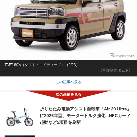
TAFT 80's（タフト・エイティーズ）（2/23）
《写真提供 ダムド》
この記事へ戻る
折りたたみ電動アシスト自転車「Air 20 Ultra」
に2026年型、モータートルク強化...NFCカード
起動など5項目を刷新