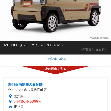
TAFT 80's（タフト・エイティーズ）（8/23）
《写真提供 ダムド》
この記事へ戻る
調剤薬局勤務の薬剤師
ウエルシア名古屋代官町店
愛知県
月給35万5,000円～
正社員