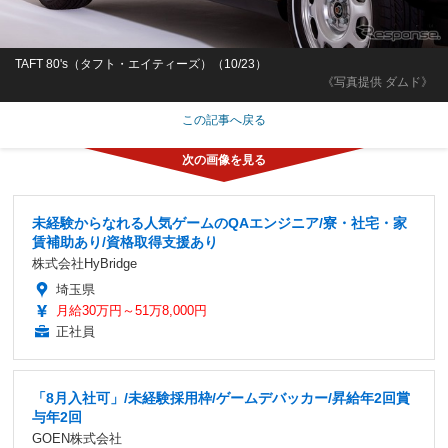
TAFT 80's（タフト・エイティーズ）（10/23）
《写真提供 ダムド》
この記事へ戻る
未経験からなれる人気ゲームのQAエンジニア/寮・社宅・家
賃補助あり/資格取得支援あり
株式会社HyBridge
埼玉県
月給30万円～51万8,000円
正社員
「8月入社可」/未経験採用枠/ゲームデバッカー/昇給年2回賞
与年2回
GOEN株式会社