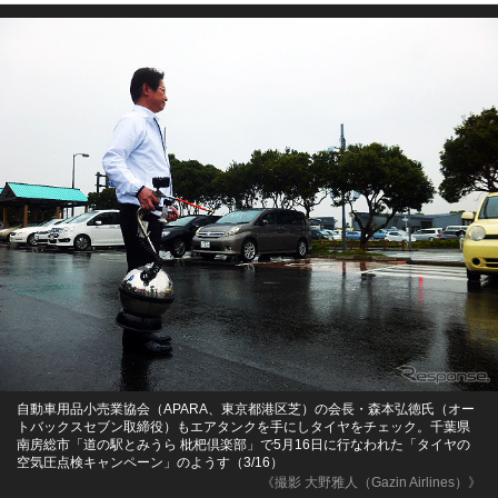
自動車用品小売業協会（APARA、東京都港区芝）の会長・森本弘徳氏（オー
トバックスセブン取締役）もエアタンクを手にしタイヤをチェック。千葉県
南房総市「道の駅とみうら 枇杷倶楽部」で5月16日に行なわれた「タイヤの
空気圧点検キャンペーン」のようす（3/16）
《撮影 大野雅人（Gazin Airlines）》