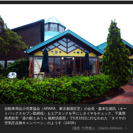
自動車用品小売業協会（APARA、東京都港区芝）の会長・森本弘徳氏（オー
トバックスセブン取締役）もエアタンクを手にしタイヤをチェック。千葉県
南房総市「道の駅とみうら 枇杷倶楽部」で5月16日に行なわれた「タイヤの
空気圧点検キャンペーン」のようす（14/16）
《撮影 大野雅人（Gazin Airlines）》