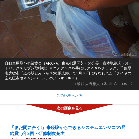
自動車用品小売業協会（APARA、東京都港区芝）の会長・森本弘徳氏（オー
トバックスセブン取締役）もエアタンクを手にしタイヤをチェック。千葉県
南房総市「道の駅とみうら 枇杷倶楽部」で5月16日に行なわれた「タイヤの
空気圧点検キャンペーン」のようす（8/16）
《撮影 大野雅人（Gazin Airlines）》
この記事へ戻る
「まだ間に合う!」未経験からできるシステムエンジニア/昇
給賞与年2回・研修制度充実