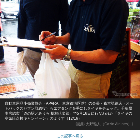
自動車用品小売業協会（APARA、東京都港区芝）の会長・森本弘徳氏（オー
トバックスセブン取締役）もエアタンクを手にしタイヤをチェック。千葉県
南房総市「道の駅とみうら 枇杷倶楽部」で5月16日に行なわれた「タイヤの
空気圧点検キャンペーン」のようす（12/16）
《撮影 大野雅人（Gazin Airlines）》
この記事へ戻る