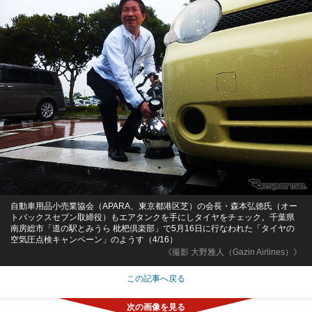
自動車用品小売業協会（APARA、東京都港区芝）の会長・森本弘徳氏（オー
トバックスセブン取締役）もエアタンクを手にしタイヤをチェック。千葉県
南房総市「道の駅とみうら 枇杷倶楽部」で5月16日に行なわれた「タイヤの
空気圧点検キャンペーン」のようす（4/16）
《撮影 大野雅人（Gazin Airlines）》
この記事へ戻る