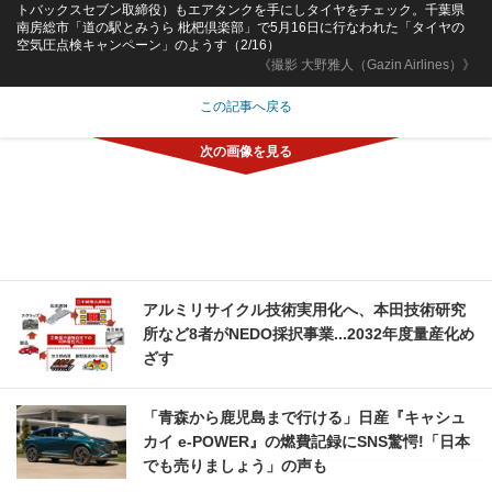
トバックスセブン取締役）もエアタンクを手にしタイヤをチェック。千葉県
南房総市「道の駅とみうら 枇杷倶楽部」で5月16日に行なわれた「タイヤの
空気圧点検キャンペーン」のようす（2/16）
《撮影 大野雅人（Gazin Airlines）》
この記事へ戻る
アルミリサイクル技術実用化へ、本田技術研究
所など8者がNEDO採択事業...2032年度量産化め
ざす
「青森から鹿児島まで行ける」日産『キャシュ
カイ e-POWER』の燃費記録にSNS驚愕!「日本
でも売りましょう」の声も