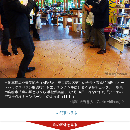
自動車用品小売業協会（APARA、東京都港区芝）の会長・森本弘徳氏（オー
トバックスセブン取締役）もエアタンクを手にしタイヤをチェック。千葉県
南房総市「道の駅とみうら 枇杷倶楽部」で5月16日に行なわれた「タイヤの
空気圧点検キャンペーン」のようす（11/16）
《撮影 大野雅人（Gazin Airlines）》
この記事へ戻る