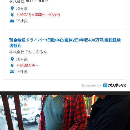
株式会社RIOT GROUP
埼玉県
月給27万5,000円～60万円
正社員
現金輸送ドライバー/日勤中心/週休2日/年収400万可/運転経験
者歓迎
株式会社てんころるん
埼玉県
月給30万円～
正社員
Sponsored by