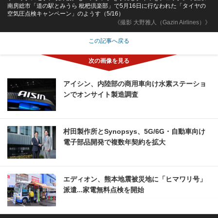
南房総市「道の駅とみうら 枇杷倶楽部」で5月16日に行なわれた「タイヤの
空気圧点検キャンペーン」のようす（5/16）
《撮影 大野雅人（Gazin Airlines）》
この記事へ戻る
アイシン、内陸部の商用車向け水素ステーショ
ンでオンサイト製造調査
村田製作所とSynopsys、5G/6G・自動車向け
電子部品開発で複数年契約を拡大
エディオン、熊本地震被災地に「ヒマワリ号」
派遣...家電無料点検を開始