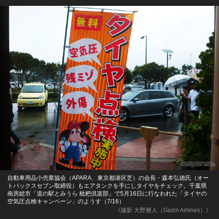
自動車用品小売業協会（APARA、東京都港区芝）の会長・森本弘徳氏（オー
トバックスセブン取締役）もエアタンクを手にしタイヤをチェック。千葉県
南房総市「道の駅とみうら 枇杷倶楽部」で5月16日に行なわれた「タイヤの
空気圧点検キャンペーン」のようす（7/16）
《撮影 大野雅人（Gazin Airlines）》