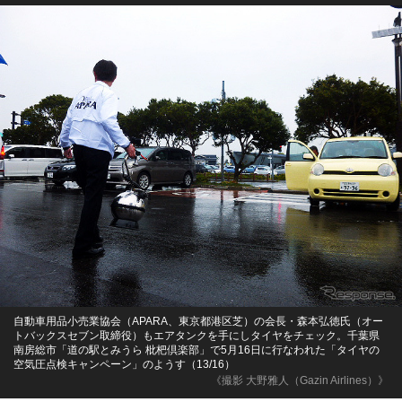
自動車用品小売業協会（APARA、東京都港区芝）の会長・森本弘徳氏（オー
トバックスセブン取締役）もエアタンクを手にしタイヤをチェック。千葉県
南房総市「道の駅とみうら 枇杷倶楽部」で5月16日に行なわれた「タイヤの
空気圧点検キャンペーン」のようす（13/16）
《撮影 大野雅人（Gazin Airlines）》