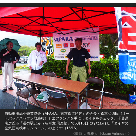
自動車用品小売業協会（APARA、東京都港区芝）の会長・森本弘徳氏（オー
トバックスセブン取締役）もエアタンクを手にしタイヤをチェック。千葉県
南房総市「道の駅とみうら 枇杷倶楽部」で5月16日に行なわれた「タイヤの
空気圧点検キャンペーン」のようす（15/16）
《撮影 大野雅人（Gazin Airlines）》