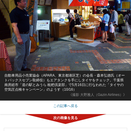
自動車用品小売業協会（APARA、東京都港区芝）の会長・森本弘徳氏（オー
トバックスセブン取締役）もエアタンクを手にしタイヤをチェック。千葉県
南房総市「道の駅とみうら 枇杷倶楽部」で5月16日に行なわれた「タイヤの
空気圧点検キャンペーン」のようす（10/16）
《撮影 大野雅人（Gazin Airlines）》
この記事へ戻る