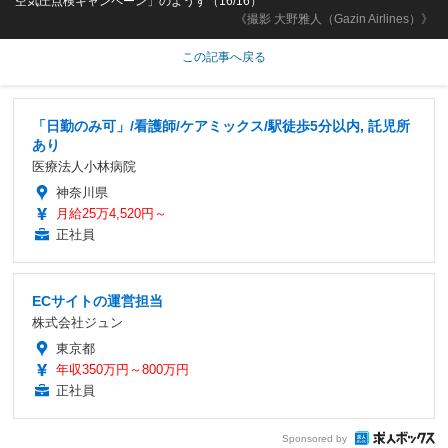
空気圧点検キャンペーン」のようす（16/16）
《撮影 大野雅人（Gazin Airlines）》
この記事へ戻る
「日勤のみ可」/看護師/ケアミックス/駅徒歩5分以内, 託児所
あり
医療法人小林病院
神奈川県
月給25万4,520円～
正社員
ECサイトの運営担当
株式会社ジュン
東京都
年収350万円～800万円
正社員
Sponsored by