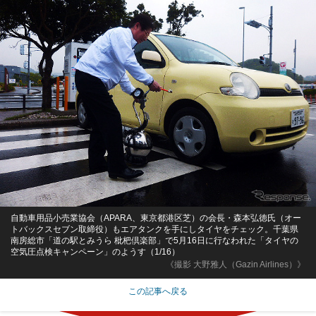
自動車用品小売業協会（APARA、東京都港区芝）の会長・森本弘徳氏（オー
トバックスセブン取締役）もエアタンクを手にしタイヤをチェック。千葉県
南房総市「道の駅とみうら 枇杷倶楽部」で5月16日に行なわれた「タイヤの
空気圧点検キャンペーン」のようす（1/16）
《撮影 大野雅人（Gazin Airlines）》
この記事へ戻る