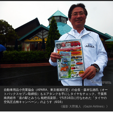
自動車用品小売業協会（APARA、東京都港区芝）の会長・森本弘徳氏（オー
トバックスセブン取締役）もエアタンクを手にしタイヤをチェック。千葉県
南房総市「道の駅とみうら 枇杷倶楽部」で5月16日に行なわれた「タイヤの
空気圧点検キャンペーン」のようす（6/16）
《撮影 大野雅人（Gazin Airlines）》