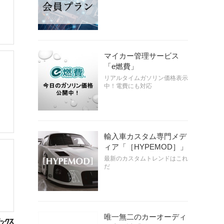
マイカー管理サービス
「e燃費」
リアルタイムガソリン価格表示
中！電費にも対応
輸入車カスタム専門メデ
ィア「［HYPEMOD］」
最新のカスタムトレンドはこれ
だ
唯一無二のカーオーディ