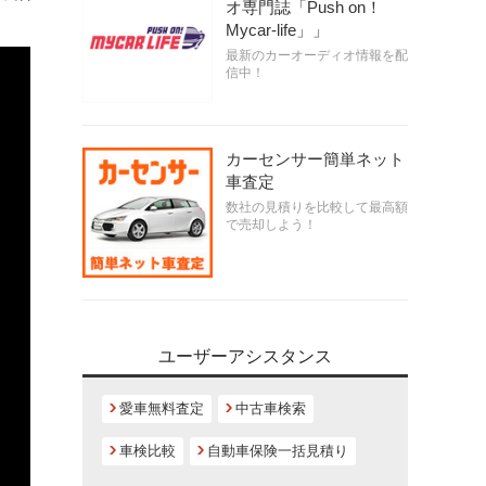
オ専門誌「Push on！
Mycar-life」」
最新のカーオーディオ情報を配
信中！
カーセンサー簡単ネット
車査定
数社の見積りを比較して最高額
で売却しよう！
ユーザーアシスタンス
愛車無料査定
中古車検索
車検比較
自動車保険一括見積り