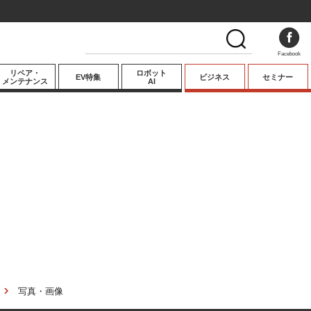
Facebook
リペア・
ロボット
EV特集
ビジネス
セミナー
メンテナンス
AI
プレミアム
業界動向
テクノロジー
キーパーソンイ
ンタビュー
写真・画像