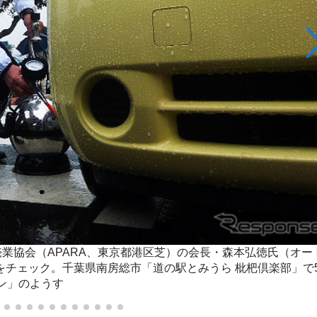
業協会（APARA、東京都港区芝）の会長・森本弘徳氏（オー
チェック。千葉県南房総市「道の駅とみうら 枇杷倶楽部」で
ン」のようす