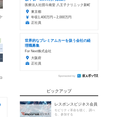
医療法人社団斗南堂 八王子クリニック新町
東京都
か
年収1,400万円～2,000万円
正社員
世界的なプレミアムカーを扱う会社の経
理職募集
For Next株式会社
大阪府
正社員
Sponsored by
ロ
ピックアップ
レスポンスビジネス会員
の
モビリティ革命を聴く、調べ
る、参加する