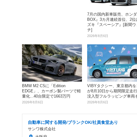
7月の国内新車販売、ホンダ
BOX』3カ月連続首位、2位
ズキ『スペーシア』[新聞ウ
チ]
2026年8月6日
BMW M2 CSに「Edition
VIBYタクシー、東京都内を1
EDGE」、カーボン製パーツで軽
が8月10日から期間限定走行へ
量化...40台限定で1663万円
没入型フルラッピング車両
2026年8月6日
2026年8月6日
自動車に関する開発/ブランクOK/社員食堂あり
サンワ株式会社
大阪府