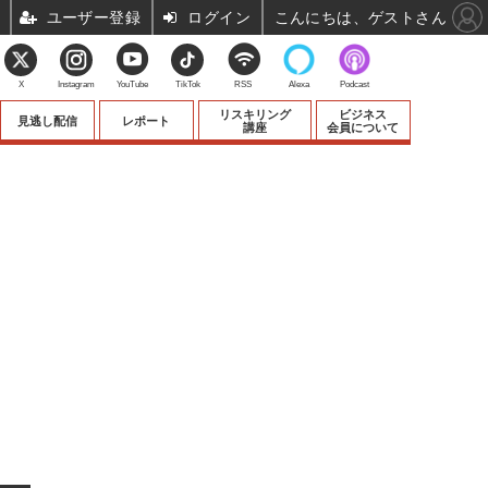
ユーザー登録
ログイン
こんにちは、ゲストさん
X
Instagram
YouTube
TikTok
RSS
Alexa
Podcast
リスキリング
ビジネス
見逃し配信
レポート
講座
会員について