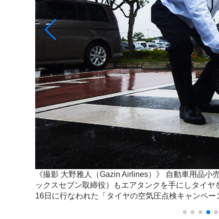
（オートバ
《撮影 大野雅人（Gazin Airlines）》
自動車用品小売
部」で5月
ックスセブン取締役）もエアタンクを手にしタイヤを
16日に行なわれた「タイヤの空気圧点検キャンペー