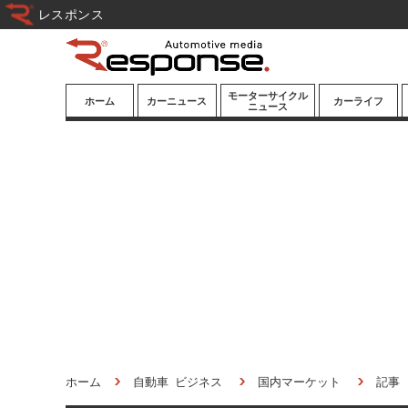
レスポンス
モーターサイクル
ホーム
カーニュース
カーライフ
ニュース
ニューモデル
ニューモデル
カスタマイズ
試乗記
試乗記
カーグッズ
道路交通/社会
カーオーディオ
鉄道
モータースポー
ツ/エンタメ
船舶
航空
宇宙
ホーム
自動車 ビジネス
国内マーケット
記事