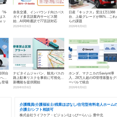
『N-
奈良交通、インバウンド向けバス
日産『キックス』受注1万1388
はス
ガイド多言語案内サービス開
台、上級グレードが86%...これ
ォッ
始...AI同時通訳で77言語対応
らの課題
2026年8月6日
2026年8月6日
00台
ナビタイムジャパン、観光バスの
ホンダ、マクニカのSaviynt導
...
路上駐車リスクを事前に可視化...
入...28万人超のID管理基盤をグ
も登場
新機能を提供開始
ーバルで統合
2026年8月6日
2026年8月6日
介護職員/介護福祉士/残業ほぼなし/住宅型有料老人ホーム
介護士/シフト相談可
株式会社ライフケア・ビジョン/はっぴーらいふ 豊中北