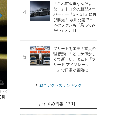
「これ市販車なんだよ
な…」トヨタの新型スー
パーカー『GR GT』に再
び脚光！ 欧州公開で日
本のファンも「乗ってみ
たい」と注目
フリードをエモさ満点の
理想形に！どこか懐かし
くて新しい、ダムド『フ
リード アイソレータ
ー』で日常が冒険に
総合アクセスランキング
トバ
《撮影 大野雅人（Gazin Airlines）》
自動車用品小売業協
5月
ックスセブン取締役）もエアタンクを手にしタイヤをチェ
16日に行なわれた「タイヤの空気圧点検キャンペーン」の
おすすめ情報［PR］