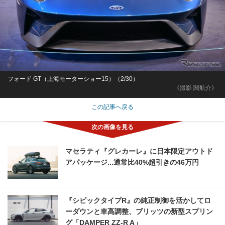
フォード GT（上海モーターショー15）（2/30）
《撮影 関航介》
この記事へ戻る
マセラティ『グレカーレ』に日本限定アウトド
アパッケージ...通常比40%超引きの46万円
『シビックタイプR』の純正制御を活かしてロ
ーダウンと車高調整、ブリッツの新型スプリン
グ「DAMPER ZZ-R A」