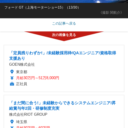
フォード GT（上海モーターショー15）（13/30）
《撮影 関航介》
この記事へ戻る
「定員残りわずか!」/未経験採用枠/QAエンジニア/資格取得
支援あり
GOEN株式会社
東京都
月給30万円～51万8,000円
正社員
「まだ間に合う!」未経験からできるシステムエンジニア/昇
給賞与年2回・研修制度充実
株式会社RIOT GROUP
埼玉県
月給30万円～60万円