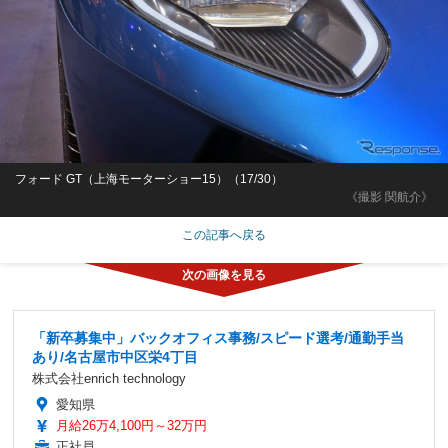
フォード GT（上海モーターショー15）（17/30）
《撮影 関航介》
この記事へ戻る
「新卒募集中」バックオフィス事務/スピード選考/通勤手当
あり/名古屋市中区栄4丁目
株式会社enrich technology
愛知県
月給26万4,100円～32万円
正社員