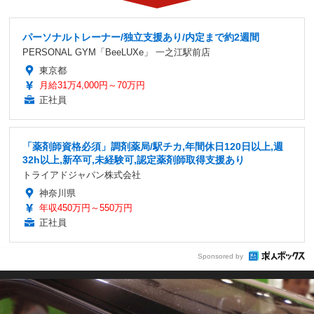
パーソナルトレーナー/独立支援あり/内定まで約2週間
PERSONAL GYM「BeeLUXe」 一之江駅前店
東京都
月給31万4,000円～70万円
正社員
「薬剤師資格必須」調剤薬局/駅チカ,年間休日120日以上,週
32h以上,新卒可,未経験可,認定薬剤師取得支援あり
トライアドジャパン株式会社
神奈川県
年収450万円～550万円
正社員
Sponsored by