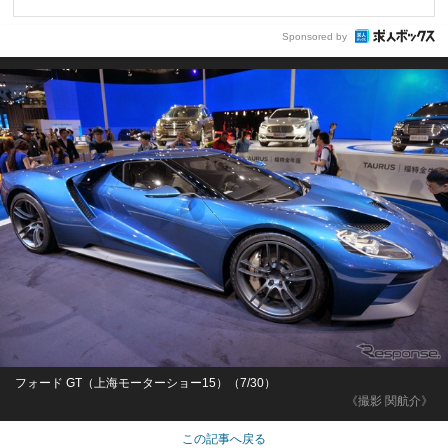
Sponsored by
フォード GT（上海モーターショー15）（7/30）
《撮影 関航介》
この記事へ戻る