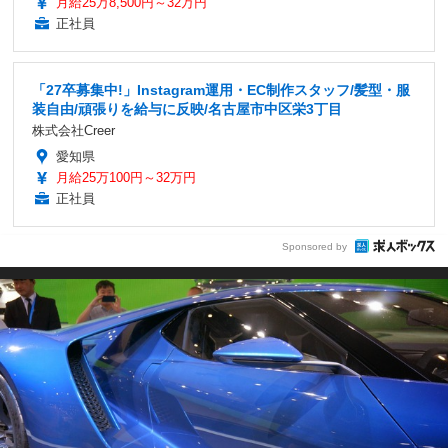
月給25万8,500円～32万円
正社員
「27卒募集中!」Instagram運用・EC制作スタッフ/髪型・服
装自由/頑張りを給与に反映/名古屋市中区栄3丁目
株式会社Creer
愛知県
月給25万100円～32万円
正社員
Sponsored by