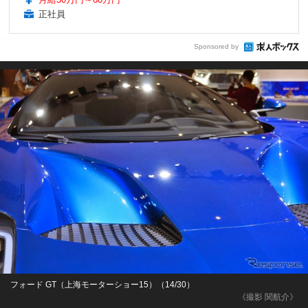
正社員
Sponsored by
フォード GT（上海モーターショー15）（14/30）
《撮影 関航介》