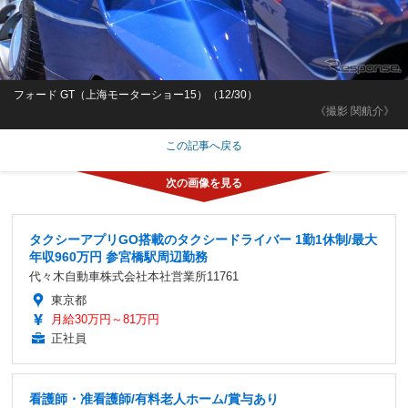
フォード GT（上海モーターショー15）（12/30）
《撮影 関航介》
この記事へ戻る
タクシーアプリGO搭載のタクシードライバー 1勤1休制/最大
年収960万円 参宮橋駅周辺勤務
代々木自動車株式会社本社営業所11761
東京都
月給30万円～81万円
正社員
看護師・准看護師/有料老人ホーム/賞与あり