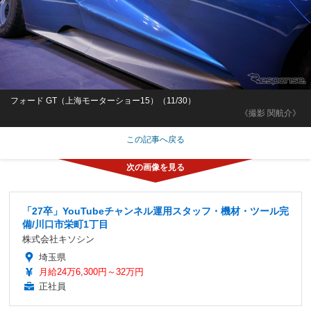
フォード GT（上海モーターショー15）（11/30）
《撮影 関航介》
この記事へ戻る
「27卒」YouTubeチャンネル運用スタッフ・機材・ツール完
備/川口市栄町1丁目
株式会社キソシン
埼玉県
月給24万6,300円～32万円
正社員