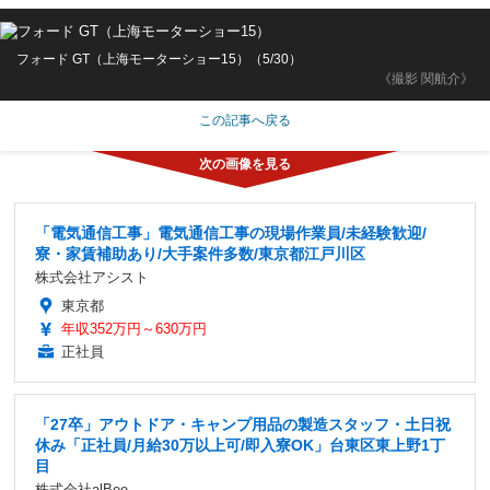
フォード GT（上海モーターショー15）（5/30）
《撮影 関航介》
この記事へ戻る
「電気通信工事」電気通信工事の現場作業員/未経験歓迎/
寮・家賃補助あり/大手案件多数/東京都江戸川区
株式会社アシスト
東京都
年収352万円～630万円
正社員
「27卒」アウトドア・キャンプ用品の製造スタッフ・土日祝
休み「正社員/月給30万以上可/即入寮OK」台東区東上野1丁
目
株式会社alBee