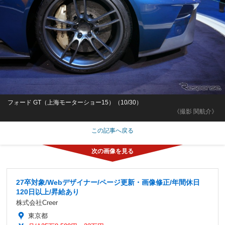
フォード GT（上海モーターショー15）（10/30）
《撮影 関航介》
この記事へ戻る
27卒対象/Webデザイナー/ページ更新・画像修正/年間休日
120日以上/昇給あり
株式会社Creer
東京都