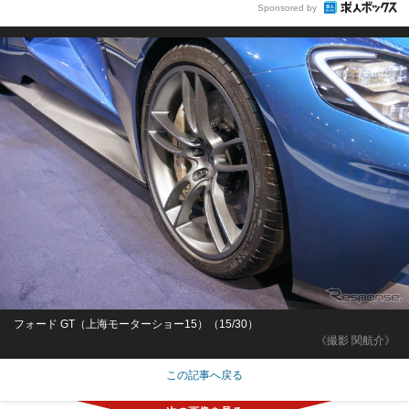
Sponsored by
フォード GT（上海モーターショー15）（15/30）
《撮影 関航介》
この記事へ戻る