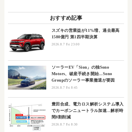
おすすめ記事
スズキの営業益が11%増、過去最高
1580億円 第1四半期決算
2026.8.7 Fri 23:00
ソーラーEV「Sion」の独Sono
Motors、破産手続き開始...Sono
Groupのソーラー事業撤退が要因
2026.8.7 Fri 8:45
豊田合成、電力ロス解析システム導入
でカーボンニュートラル加速...解析時
間8割削減
2026.8.7 Fri 8:30