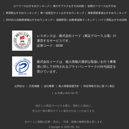
カーリースおすすめランキング
車のサブスクおすすめ比較
短期カーリースおすすめ
車買取おすすめランキング
車一括査定サイトおすすめランキング
廃車買取業者おすすめランキング
20代向け自動車保険おすすめランキング
保険料安い自動車保険ランキング
バイク買取おすすめ比較
レスポンスは、株式会社イード（東証グロース上場）の
運営するサービスです。
証券コード：6038
株式会社イードは、個人情報の適切な取扱いを行う事業
者に対して付与されるプライバシーマークの付与認定を
受けています。
お問合せ
広告掲載
会社概要
個人情報保護方針
特定商取引法に基づく表記
レスポンスについて
紹介した商品/サービスを購入、契約した場合に、
売上の一部が弊社サイトに還元されることがあります。
当サイトに掲載の記事・見出し・写真・画像の無断転載を禁じます。
Copyright © 2026 IID, Inc.