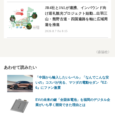
JR4社とJALが連携、インバウンド向
け巡礼観光プロジェクト始動...出羽三
山・熊野古道・四国遍路を軸に広域周
遊を推進
2026.8.7 Fri 8:15
《森脇稔》
あわせて読みたい
「中国から輸入したいレベル」「なんでこんな安
いの」コスパが光る、マツダの電動セダン『EZ-
6』にファン激震
EVの未来の鍵「全固体電池」を福岡のデジタル企
業がいち早く開発できた理由とは