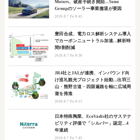
Motors、破産手続き開始...Sono
Groupのソーラー事業撤退が要因
2026.8.7 Fri 8:45
豊田合成、電力ロス解析システム導入
でカーボンニュートラル加速...解析時
間8割削減
2026.8.7 Fri 8:30
JR4社とJALが連携、インバウンド向
け巡礼観光プロジェクト始動...出羽三
山・熊野古道・四国遍路を軸に広域周
遊を推進
2026.8.7 Fri 8:15
日本特殊陶業、EcoVadis社のサステナ
ビリティ評価で「シルバー」認定...4
年連続
2026.8.7 Fri 7:45