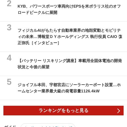
KYB、パワースポーツ車両向けEPSを米ポラリス社のオフ
ロードビークルに展開
フィジカルAIがもたらす自動車業界の地殻変動とモビリテ
ィの未来…博報堂ＤＹホールディングス 執行役員 CAIO 森
正弥氏［インタビュー］
【バッテリー リスキリング講座】車載用全固体電池の開発
状況と今後の展望
ジョイフル本田、宇都宮店にソーラーカーポート設置…ホ
ームセンター業界最大級の発電容量1126.4kW
ランキングをもっと見る