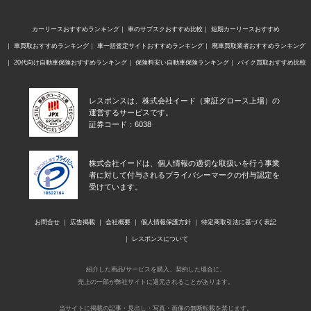
カーリースおすすめランキング
車のサブスクおすすめ比較
短期カーリースおすすめ
車買取おすすめランキング
車一括査定サイトおすすめランキング
廃車買取業者おすすめランキング
20代向け自動車保険おすすめランキング
保険料安い自動車保険ランキング
バイク買取おすすめ比較
レスポンスは、株式会社イード（東証グロース上場）の
運営するサービスです。
証券コード：6038
株式会社イードは、個人情報の適切な取扱いを行う事業
者に対して付与されるプライバシーマークの付与認定を
受けています。
お問合せ
広告掲載
会社概要
個人情報保護方針
特定商取引法に基づく表記
レスポンスについて
紹介した商品/サービスを購入、契約した場合に、
売上の一部が弊社サイトに還元されることがあります。
当サイトに掲載の記事・見出し・写真・画像の無断転載を禁じます。