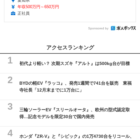
愛知県
年収500万円～650万円
正社員
Sponsored by
アクセスランキング
初代より軽い？ 次期スズキ『アルト』は500kg台が目標
BYDの軽EV『ラッコ』、発売1週間で741台を販売 東福
寺社長「12月末までに1万台に」
三輪ソーラーEV『スリールオータ』、欧州の型式認定取
得…記念モデルを限定30台で国内発売
ホンダ『ZR-V』と『シビック』の1万4730台をリコール、