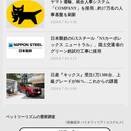
ヤマト運輸、統合人事システム
「COMPANY」を採用...約17万名の人
事基盤を刷新
2026.8.7 Fri 1:30
日本製鉄のGXスチール「NSカーボレ
ックス ニュートラル」、国土交通省の
グリーン鉄試行工事に採用
2026.8.7 Fri 1:15
日産『キックス』受注1万1388台、上
級グレードが86%...これからの課題
2026.8.7 Fri 1:00
ペットツーリズムの需要調査
《画像提供 バイオフィリア / ココグルメ》