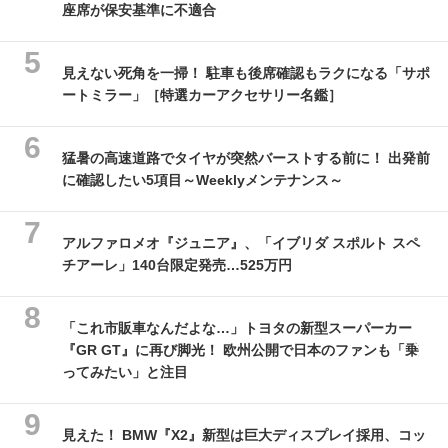
座席が保安基準に不適合
見えない死角を一掃！ 駐車も後席確認もラクになる「サポ
ートミラー」［特選カーアクセサリー名鑑］
猛暑の高速道路でタイヤが突然バーストする前に！ 出発前
に確認したい5項目～Weeklyメンテナンス～
アルファロメオ『ジュニア』、「イブリダ スポルト スペ
チアーレ」140台限定発売…525万円
「これ市販車なんだよな…」トヨタの新型スーパーカー
『GR GT』に再び脚光！ 欧州公開で日本のファンも「乗
ってみたい」と注目
見えた！ BMW『X2』新型は巨大ディスプレイ採用、コッ