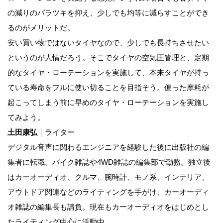
の減りのバラツキを抑え、少しでも均等に減らすことができ
るのがメリットだ。
安い買い物ではないタイヤなので、少しでも長持ちさせたい
というのが人情だろう。そこでタイヤの空気圧管理と、定期
的なタイヤ・ローテーションを実施して、本来タイヤが持っ
ている寿命をフルに使い切ることを目指そう。偏った摩耗が
起こってしまう前に早めのタイヤ・ローテーションを実施し
てみよう。
土田康弘
｜ライター
デジタル音声に関わるエンジニアを経験した後に出版社の編
集者に転職。バイク雑誌や4WD雑誌の編集部で勤務。独立後
はカーオーディオ、クルマ、腕時計、モノ系、インテリア、
アウトドア関連などのライティングを手がけ、カーオーディ
オ雑誌の編集長も請負。現在もカーオーディオをはじめとし
たライティング中心に活動中。