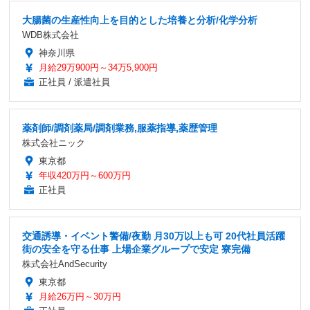
大腸菌の生産性向上を目的とした培養と分析/化学分析
WDB株式会社
神奈川県
月給29万900円～34万5,900円
正社員 / 派遣社員
薬剤師/調剤薬局/調剤業務,服薬指導,薬歴管理
株式会社ニック
東京都
年収420万円～600万円
正社員
交通誘導・イベント警備/夜勤 月30万以上も可 20代社員活躍
街の安全を守る仕事 上場企業グループで安定 寮完備
株式会社AndSecurity
東京都
月給26万円～30万円