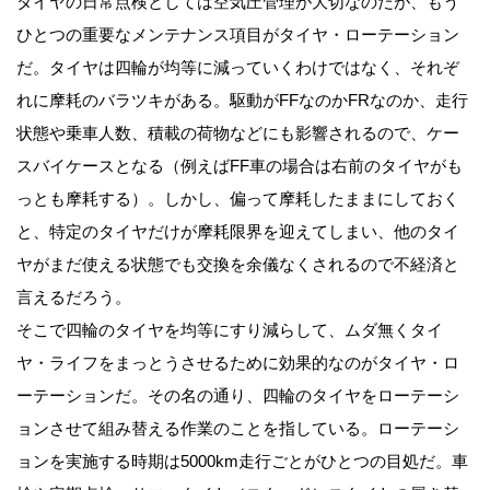
タイヤの日常点検としては空気圧管理が大切なのだが、もう
ひとつの重要なメンテナンス項目がタイヤ・ローテーション
だ。タイヤは四輪が均等に減っていくわけではなく、それぞ
れに摩耗のバラツキがある。駆動がFFなのかFRなのか、走行
状態や乗車人数、積載の荷物などにも影響されるので、ケー
スバイケースとなる（例えばFF車の場合は右前のタイヤがも
っとも摩耗する）。しかし、偏って摩耗したままにしておく
と、特定のタイヤだけが摩耗限界を迎えてしまい、他のタイ
ヤがまだ使える状態でも交換を余儀なくされるので不経済と
言えるだろう。
そこで四輪のタイヤを均等にすり減らして、ムダ無くタイ
ヤ・ライフをまっとうさせるために効果的なのがタイヤ・ロ
ーテーションだ。その名の通り、四輪のタイヤをローテーシ
ョンさせて組み替える作業のことを指している。ローテーシ
ョンを実施する時期は5000km走行ごとがひとつの目処だ。車