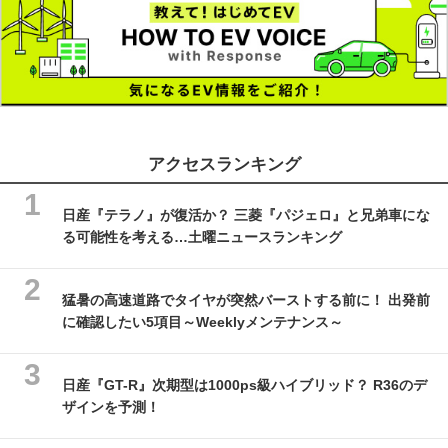
アクセスランキング
日産『テラノ』が復活か？ 三菱『パジェロ』と兄弟車にな
る可能性を考える…土曜ニュースランキング
猛暑の高速道路でタイヤが突然バーストする前に！ 出発前
に確認したい5項目～Weeklyメンテナンス～
日産『GT-R』次期型は1000ps級ハイブリッド？ R36のデ
ザインを予測！