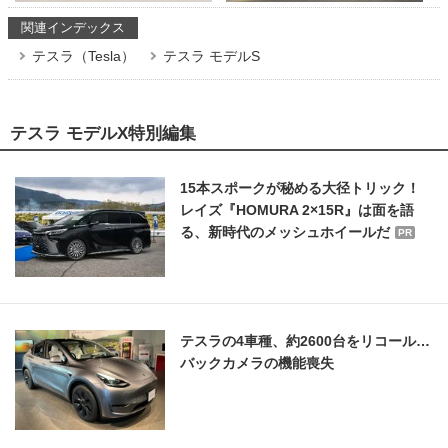
関連インデックス
テスラ（Tesla）
テスラ モデルS
テスラ モデルX特別編集
15本スポークが秘める大径トリック！
レイズ『HOMURA 2×15R』は面を語
る、新時代のメッシュホイールだ
PR
テスラの4車種、約2600台をリコール…
バックカメラの機能喪失