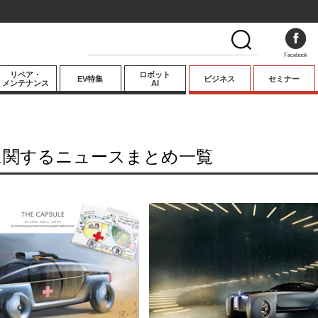
Facebook
リペア・
ロボット
EV特集
ビジネス
セミナー
メンテナンス
AI
プレミアム
業界動向
に関するニュースまとめ一覧
テクノロジー
キーパーソンイ
ンタビュー