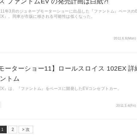
 ファントムEV の発売計画は白紙?!
011年3月のジュネーブモーターショーに出品した『ファントム』ベースの
2EX』。同車が市販に移される可能性は低くなった。
2011.6.6(Mon)
ーターショー11】ロールスロイス 102EX 詳
ァントム
2EX』は、『ファントム』をベースに開発したEVコンセプトカー。
2011.3.4(Fri)
1
2
> 次