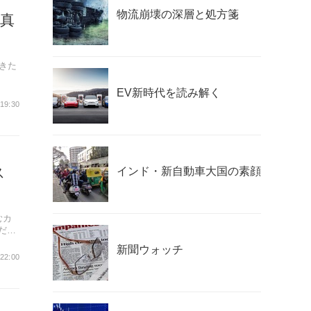
物流崩壊の深層と処方箋
真
きた
EV新時代を読み解く
19:30
ス
インド・新自動車大国の素顔
むカ
だ。
新聞ウォッチ
 22:00