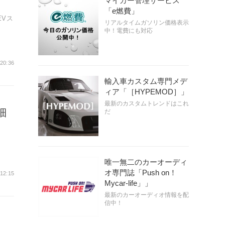
マイカー管理サービス
「e燃費」
EVス
リアルタイムガソリン価格表示
中！電費にも対応
 20:36
輸入車カスタム専門メデ
ィア「［HYPEMOD］」
最新のカスタムトレンドはこれ
細
だ
唯一無二のカーオーディ
オ専門誌「Push on！
 12:15
Mycar-life」」
最新のカーオーディオ情報を配
信中！