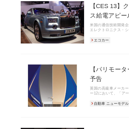
【CES 13
ス給電アピー
米国の通信技術開発企
エレクトロニクス・シ
EVコンセプトカー『
エコカー
【パリモータ
予告
英国の高級車メーカー
ー12において、「ア
自動車 ニューモデル