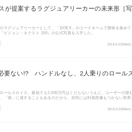
スが提案するラグジュアリーカーの未来形［写
のラグジュアリーカーとして、「103EX」のコードネームで開発を進めて
『ビジョン・ネクスト 100』の公式写真を入手した。
2016.6.22(Wed) 
必要ない!? ハンドルなし、2人乗りのロール
ロールスロイス。最低でも3,000万円はくだらないうえに、ユーザーの望
、「億」に達することもあるのだから、庶民には到底想像もつかない世界
間16日、とんでもないコンセプトカーを発表した。
2016.6.20(Mon)