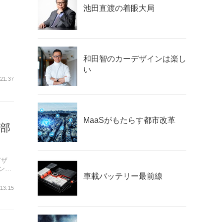
池田直渡の着眼大局
和田智のカーデザインは楽し
い
 21:37
MaaSがもたらす都市改革
部
デザ
ン」
車載バッテリー最前線
13:15