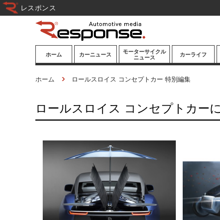
レスポンス
モーターサイクル
ホーム
カーニュース
カーライフ
ニュース
ニューモデル
ニューモデル
カスタマイズ
ホーム
ロールスロイス コンセプトカー 特別編集
試乗記
試乗記
カーグッズ
ロールスロイス コンセプトカー
道路交通/社会
カーオーディオ
鉄道
モータースポー
ツ/エンタメ
船舶
航空
宇宙