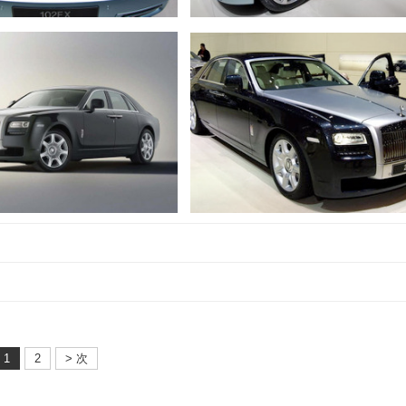
1
2
> 次