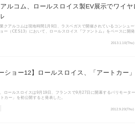
】クアルコム、ロールスロイス製EV展示でワイヤ
ル
業クアルコムは現地時間1月9日、ラスベガスで開催されているコンシュー
ョー（CES13）において、ロールスロイス『ファントム』をベースに開
102EX』を展示、同社のワイヤレス給電技術をアピールした。
2013.1.10(Thu)
ーショー12】ロールスロイス、「アートカー
、ロールスロイスは9月19日、フランスで9月27日に開幕するパリモータ
ートカー」を初公開すると発表した。
2012.9.20(Thu)