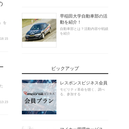
の
早稲田大学自動車部の活
動を紹介！
』を
自動車部とは？活動内容や戦績
を紹介
 18:15
ー
ピックアップ
レスポンスビジネス会員
た
モビリティ革命を聴く、調べ
る、参加する
 13:23