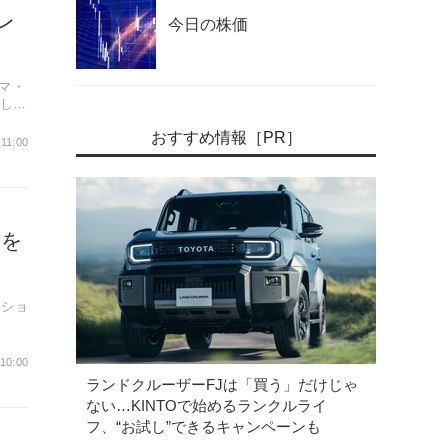
レ
今日の株価
マ・
発した
おすすめ情報［PR］
 11:00
」を
ーショ
 10:00
ランドクルーザーFJは「買う」だけじゃ
ない…KINTOで始めるランクルライ
フ、“お試し”できるキャンペーンも