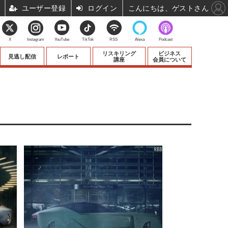
ユーザー登録
ログイン
こんにちは、ゲストさん
X
Instagram
YouTube
TikTok
RSS
Alexa
Podcast
リスキリング
ビジネス
見逃し配信
レポート
講座
会員について