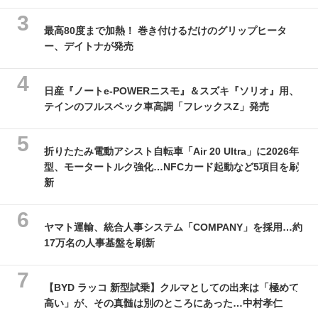
最高80度まで加熱！ 巻き付けるだけのグリップヒータ
ー、デイトナが発売
日産『ノートe-POWERニスモ』＆スズキ『ソリオ』用、
テインのフルスペック車高調「フレックスZ」発売
折りたたみ電動アシスト自転車「Air 20 Ultra」に2026年
型、モータートルク強化…NFCカード起動など5項目を刷
新
ヤマト運輸、統合人事システム「COMPANY」を採用…約
17万名の人事基盤を刷新
【BYD ラッコ 新型試乗】クルマとしての出来は「極めて
高い」が、その真髄は別のところにあった…中村孝仁