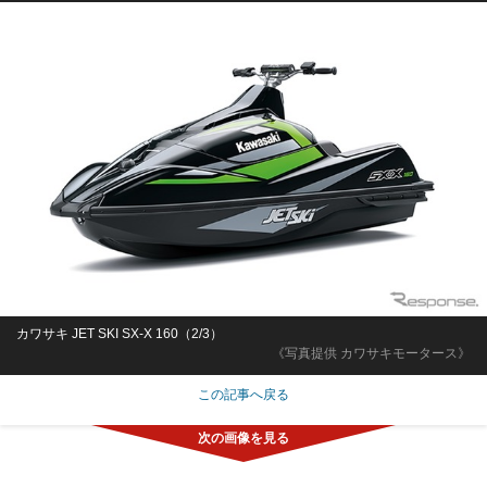
カワサキ JET SKI SX-X 160（2/3）
《写真提供 カワサキモータース》
この記事へ戻る