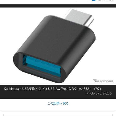
Kashimura・USB変換アダプタ USB-A→Type-C BK（AJ-652）（7/7）
Photo by カシムラ
この記事へ戻る