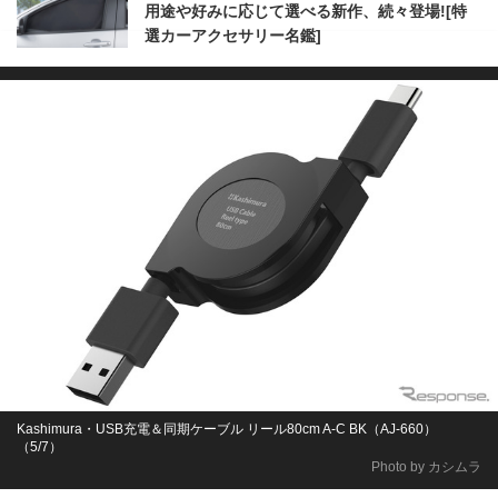
用途や好みに応じて選べる新作、続々登場![特
選カーアクセサリー名鑑]
Kashimura・USB充電＆同期ケーブル リール80cm A-C BK（AJ-660）
（5/7）
Photo by カシムラ