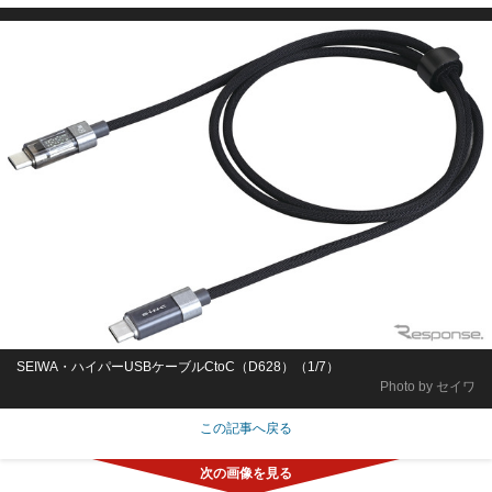
SEIWA・ハイパーUSBケーブルCtoC（D628）（1/7）
Photo by セイワ
この記事へ戻る