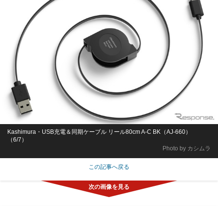
Kashimura・USB充電＆同期ケーブル リール80cm A-C BK（AJ-660）
（6/7）
Photo by カシムラ
この記事へ戻る