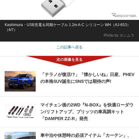
Kashimura・USB充電＆同期ケーブル 1.2m A-C シリコーン WH（AJ-653）
（4/7）
Photo by カシムラ
この記事へ戻る
「テラノが復活!?」「懐かしいね」日産、PHEV
の本格SUV誕生にSNSでは期待の声!
マイチェン後の2WD『N-BOX』を快適ローダウ
ン/リフトアップ、ブリッツの車高調キット
「DAMPER ZZ-R」発売
車中泊や休憩時の必須アイテム「カーテン」、