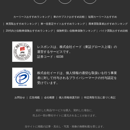
カーリースおすすめランキング
車のサブスクおすすめ比較
短期カーリースおすすめ
車買取おすすめランキング
車一括査定サイトおすすめランキング
廃車買取業者おすすめランキング
20代向け自動車保険おすすめランキング
保険料安い自動車保険ランキング
バイク買取おすすめ比較
レスポンスは、株式会社イード（東証グロース上場）の
運営するサービスです。
証券コード：6038
株式会社イードは、個人情報の適切な取扱いを行う事業
者に対して付与されるプライバシーマークの付与認定を
受けています。
お問合せ
広告掲載
会社概要
個人情報保護方針
特定商取引法に基づく表記
紹介した商品/サービスを購入、契約した場合に、
売上の一部が弊社サイトに還元されることがあります。
当サイトに掲載の記事・見出し・写真・画像の無断転載を禁じます。