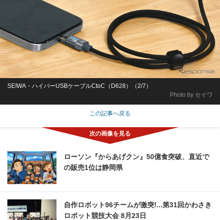
SEIWA・ハイパーUSBケーブルCtoC（D628）（2/7）
Photo by セイワ
この記事へ戻る
ローソン『からあげクン』50億食突破、直近で
の販売1位は静岡県
自作ロボット96チームが激突!...第31回かわさき
ロボット競技大会 8月23日