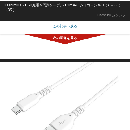
Kashimura・USB充電＆同期ケーブル 1.2m A-C シリコーン WH（AJ-653）
（3/7）
Photo by カシムラ
この記事へ戻る