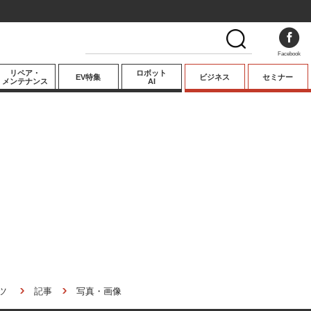
Facebook
リペア・
ロボット
EV特集
ビジネス
セミナー
メンテナンス
AI
プレミアム
業界動向
テクノロジー
キーパーソンイ
ンタビュー
ツ
記事
写真・画像