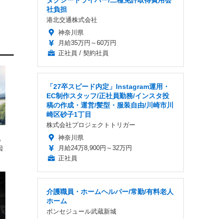
タクシードライバー/二種免許取得費用会
社負担
港北交通株式会社
神奈川県
月給35万円～60万円
正社員 / 契約社員
「27卒スピード内定」Instagram運用・
EC制作スタッフ/正社員勤務/インスタ投
稿の作成・運営/髪型・服装自由/川崎市川
崎区砂子1丁目
株式会社プロジェクトトリガー
神奈川県
o
月給24万8,900円～32万円
因
正社員
介護職員・ホームヘルパー/常勤/有料老人
ホーム
ボンセジュール武蔵新城