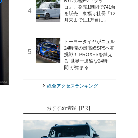
BYDの軽EV『ラッ
コ』、発売1週間で741台
を販売 東福寺社長「12
月末までに1万台に」
トーヨータイヤがニュル
24時間の最高峰SP9へ初
挑戦！ PROXESを鍛え
《photo by BMW》
BMWモトラッドが2025年耐久選手権
る“世界一過酷な24時
間”が始まる
総合アクセスランキング
おすすめ情報［PR］