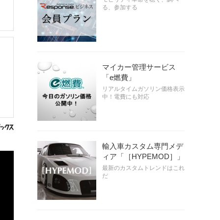
る、参加する
マイカー管理サービス
「e燃費」
リアルタイムガソリン価格表示
中！電費にも対応
輸入車カスタム専門メデ
ィア「［HYPEMOD］」
最新のカスタムトレンドはこれ
だ