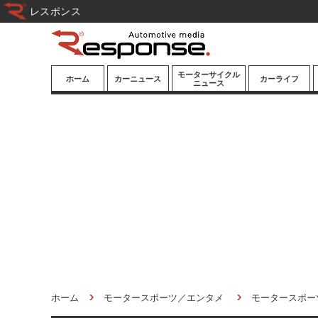
レスポンス
モーターサイクル
ホーム
カーニュース
カーライフ
ニュース
ニューモデル
ニューモデル
カスタマイズ
試乗記
試乗記
カーグッズ
道路交通/社会
カーオーディオ
鉄道
モータースポー
ツ/エンタメ
船舶
航空
宇宙
ホーム
モータースポーツ／エンタメ
モータースポー