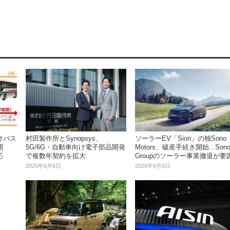
けバス
村田製作所とSynopsys、
ソーラーEV「Sion」の独Sono
開
5G/6G・自動車向け電子部品開発
Motors、破産手続き開始...Son
応
で複数年契約を拡大
Groupのソーラー事業撤退が要
2026年8月6日
2026年8月6日