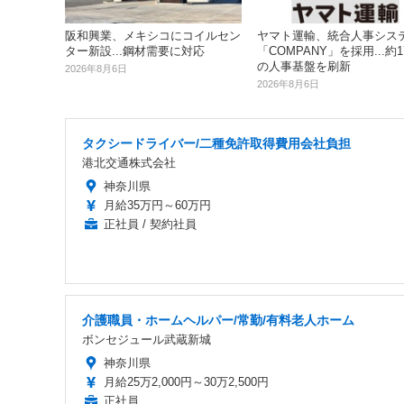
阪和興業、メキシコにコイルセン
ヤマト運輸、統合人事シス
ター新設...鋼材需要に対応
「COMPANY」を採用...約
の人事基盤を刷新
2026年8月6日
2026年8月6日
タクシードライバー/二種免許取得費用会社負担
港北交通株式会社
神奈川県
月給35万円～60万円
正社員 / 契約社員
介護職員・ホームヘルパー/常勤/有料老人ホーム
ボンセジュール武蔵新城
神奈川県
月給25万2,000円～30万2,500円
正社員