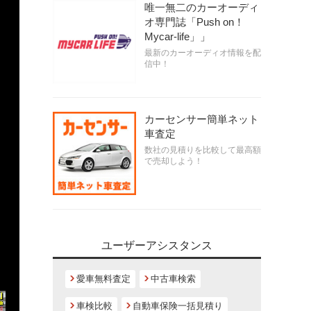
唯一無二のカーオーディ
オ専門誌「Push on！
Mycar-life」」
最新のカーオーディオ情報を配
信中！
カーセンサー簡単ネット
車査定
数社の見積りを比較して最高額
で売却しよう！
ユーザーアシスタンス
愛車無料査定
中古車検索
車検比較
自動車保険一括見積り