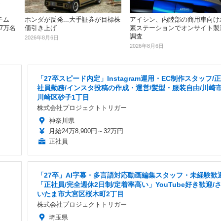
テム
ホンダが反発...大手証券が目標株
アイシン、内陸部の商用車向け
17万名
価引き上げ
素ステーションでオンサイト製
調査
2026年8月6日
2026年8月6日
「27卒スピード内定」Instagram運用・EC制作スタッフ/正
社員勤務/インスタ投稿の作成・運営/髪型・服装自由/川崎
川崎区砂子1丁目
株式会社プロジェクトトリガー
神奈川県
月給24万8,900円～32万円
正社員
「27卒」AI字幕・多言語対応動画編集スタッフ・未経験歓
「正社員/完全週休2日制/定着率高い」YouTube好き歓迎/
いたま市大宮区桜木町2丁目
株式会社プロジェクトトリガー
埼玉県