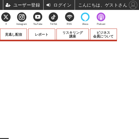
ユーザー登録
ログイン
こんにちは、ゲストさん
X
Instagram
YouTube
TikTok
RSS
Alexa
Podcast
リスキリング
ビジネス
見逃し配信
レポート
講座
会員について