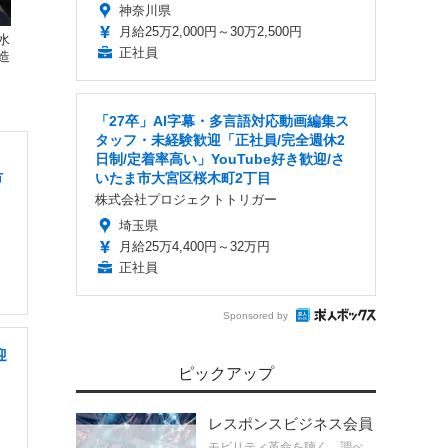
神奈川県
月給25万2,000円～30万2,500円
水
正社員
造
「27卒」AI字幕・多言語対応動画編集ス
タッフ・未経験歓迎「正社員/完全週休2
日制/定着率高い」YouTube好き歓迎/さ
市
いたま市大宮区桜木町2丁目
株式会社プロジェクトトリガー
埼玉県
月給25万4,400円～32万円
正社員
Sponsored by
迎
ピックアップ
さ
レスポンスビジネス会員
モビリティ革命を聴く、調べ