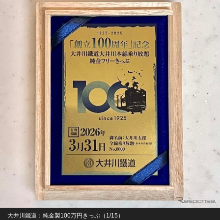
大井川鐵道：純金製100万円きっぷ（1/15）