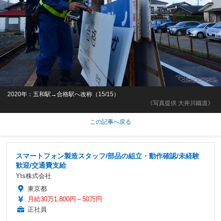
2020年：五和駅→合格駅へ改称（15/15）
《写真提供 大井川鐵道》
この記事へ戻る
スマートフォン製造スタッフ/部品の組立・動作確認/未経験
歓迎/交通費支給
Yts株式会社
東京都
月給30万1,800円～50万円
正社員