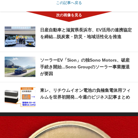
この記事へ戻る
日産自動車と滋賀県長浜市、EV活用の連携協定
を締結...脱炭素・防災・地域活性化を推進
ソーラーEV「Sion」の独Sono Motors、破産
手続き開始...Sono Groupのソーラー事業撤退
が要因
東レ、リチウムイオン電池の負極集電体用フィ
ルムを世界初開発...今週のビジネス記事まとめ