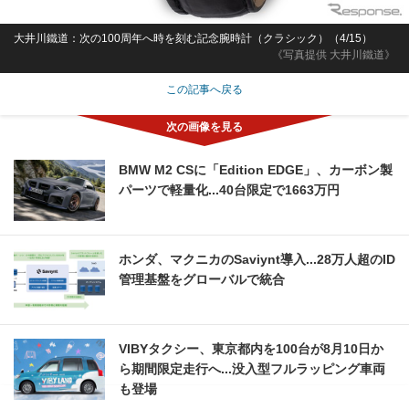
大井川鐵道：次の100周年へ時を刻む記念腕時計（クラシック）（4/15）
《写真提供 大井川鐵道》
この記事へ戻る
BMW M2 CSに「Edition EDGE」、カーボン製
パーツで軽量化...40台限定で1663万円
ホンダ、マクニカのSaviynt導入...28万人超のID
管理基盤をグローバルで統合
VIBYタクシー、東京都内を100台が8月10日か
ら期間限定走行へ...没入型フルラッピング車両
も登場