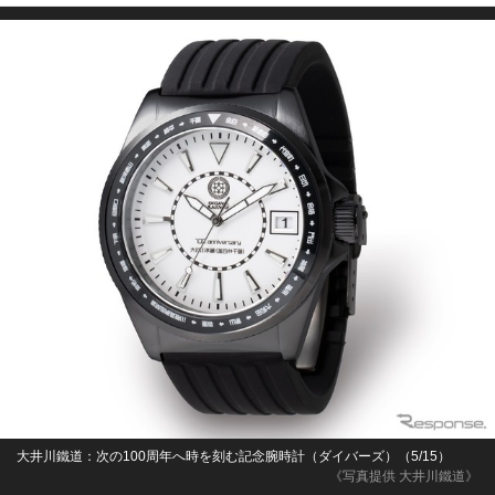
大井川鐵道：次の100周年へ時を刻む記念腕時計（ダイバーズ）（5/15）
《写真提供 大井川鐵道》