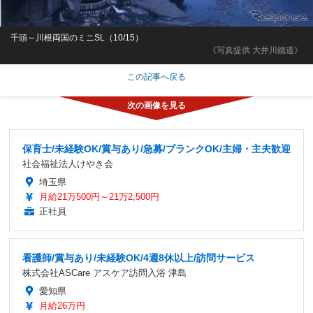
千頭～川根両国のミニSL（10/15）
《写真提供 大井川鐵道》
この記事へ戻る
保育士/未経験OK/賞与あり/急募/ブランクOK/主婦・主夫歓迎
社会福祉法人けやき会
埼玉県
月給21万500円～21万2,500円
正社員
看護師/賞与あり/未経験OK/4週8休以上/訪問サービス
株式会社ASCare アスケア訪問入浴 津島
愛知県
月給26万円