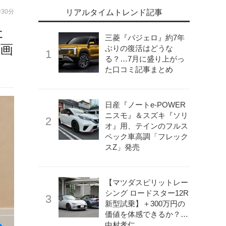
時30分
リアルタイムトレンド記事
た
三菱『パジェロ』約7年
・画
ぶりの復活はどうな
る？…7月に盛り上がっ
た口コミ記事まとめ
日産『ノートe-POWER
ニスモ』＆スズキ『ソリ
オ』用、テインのフルス
ペック車高調「フレック
スZ」発売
【マツダスピリットレー
シング ロードスター12R
新型試乗】＋300万円の
価値を体感できるか？…
中村孝仁