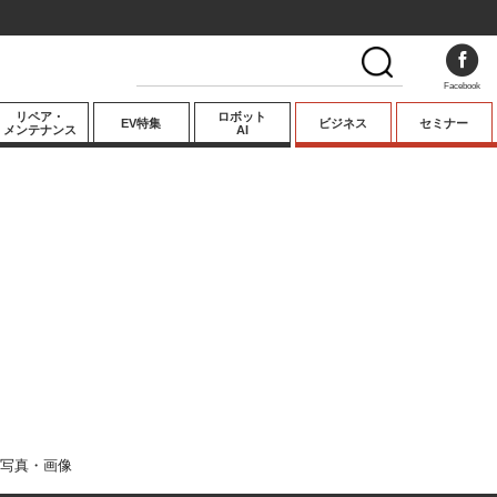
Facebook
リペア・
ロボット
EV特集
ビジネス
セミナー
メンテナンス
AI
プレミアム
業界動向
テクノロジー
キーパーソンイ
ンタビュー
写真・画像