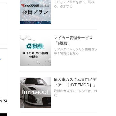
モビリティ革命を聴く、調べ
る、参加する
マイカー管理サービス
「e燃費」
リアルタイムガソリン価格表示
中！電費にも対応
丁
輸入車カスタム専門メデ
ィア「［HYPEMOD］」
最新のカスタムトレンドはこれ
だ