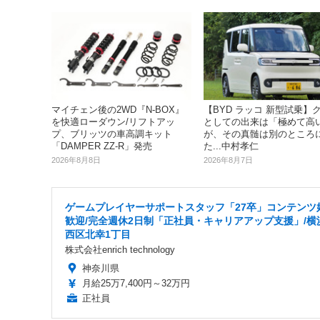
【BYD ラッコ 新型試乗】
マイチェン後の2WD『N-BOX』
としての出来は「極めて高
を快適ローダウン/リフトアッ
が、その真髄は別のところ
プ、ブリッツの車高調キット
た...中村孝仁
「DAMPER ZZ-R」発売
2026年8月7日
2026年8月8日
ゲームプレイヤーサポートスタッフ「27卒」コンテンツ
歓迎/完全週休2日制「正社員・キャリアアップ支援」/横
西区北幸1丁目
株式会社enrich technology
神奈川県
月給25万7,400円～32万円
正社員