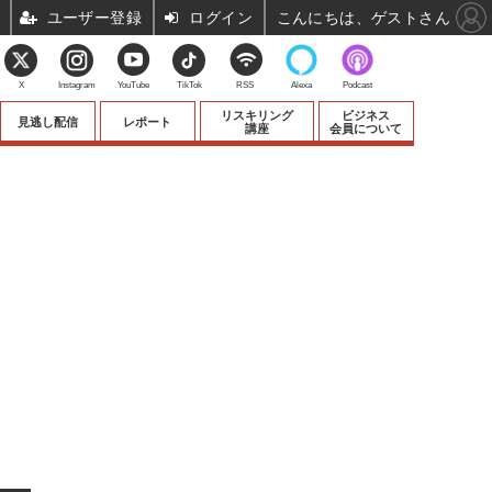
ユーザー登録
ログイン
こんにちは、ゲストさん
X
Instagram
YouTube
TikTok
RSS
Alexa
Podcast
リスキリング
ビジネス
見逃し配信
レポート
講座
会員について