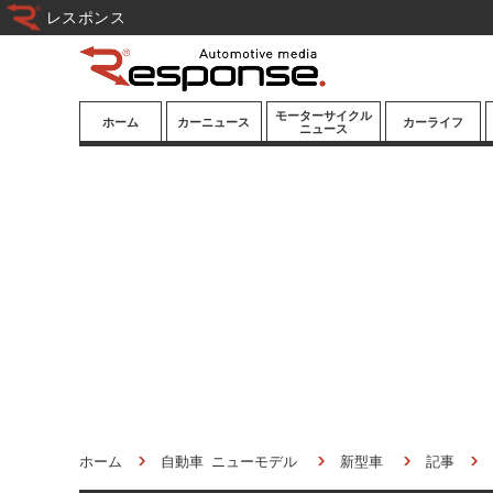
レスポンス
モーターサイクル
ホーム
カーニュース
カーライフ
ニュース
ニューモデル
ニューモデル
カスタマイズ
試乗記
試乗記
カーグッズ
道路交通/社会
カーオーディオ
鉄道
モータースポー
ツ/エンタメ
船舶
航空
宇宙
ホーム
自動車 ニューモデル
新型車
記事