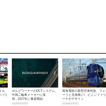
イル
ボルグワーナーのDCTシステム、
南海電鉄の新型空港特急、フェ
リバリ
中国二輪車メーカーに採
ーリと兄弟車に!...ピニンファリ
用...2027年に量産開始
ーナがデザイン
2026年8月8日
2026年8月8日