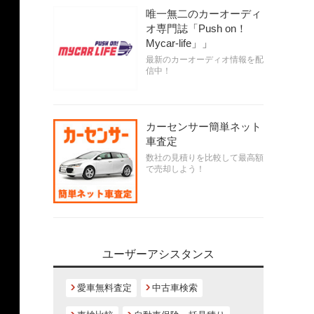
唯一無二のカーオーディ
オ専門誌「Push on！
Mycar-life」」
最新のカーオーディオ情報を配
信中！
カーセンサー簡単ネット
車査定
数社の見積りを比較して最高額
で売却しよう！
ユーザーアシスタンス
愛車無料査定
中古車検索