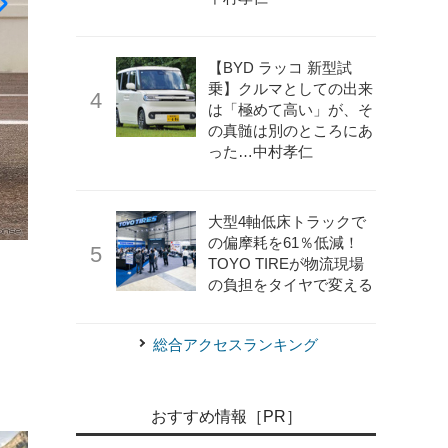
【BYD ラッコ 新型試
乗】クルマとしての出来
は「極めて高い」が、そ
の真髄は別のところにあ
った…中村孝仁
大型4軸低床トラックで
の偏摩耗を61％低減！
TOYO TIREが物流現場
の負担をタイヤで変える
《photo by Alfa Romeo》
アルファロメオ・ステルヴィオIN
総合アクセスランキング
おすすめ情報［PR］