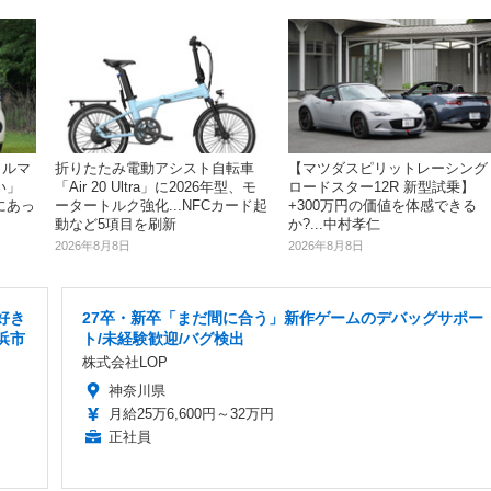
クルマ
【マツダスピリットレーシング
折りたたみ電動アシスト自転車
い」
ロードスター12R 新型試乗】
「Air 20 Ultra」に2026年型、モ
にあっ
+300万円の価値を体感できる
ータートルク強化...NFCカード起
か?...中村孝仁
動など5項目を刷新
2026年8月8日
2026年8月8日
好き
27卒・新卒「まだ間に合う」新作ゲームのデバッグサポー
浜市
ト/未経験歓迎/バグ検出
株式会社LOP
神奈川県
月給25万6,600円～32万円
正社員