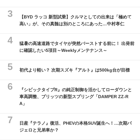
【BYD ラッコ 新型試乗】クルマとしての出来は「極めて
高い」が、その真髄は別のところにあった…中村孝仁
猛暑の高速道路でタイヤが突然バーストする前に！ 出発前
に確認したい5項目～Weeklyメンテナンス～
初代より軽い？ 次期スズキ『アルト』は500kg台が目標
『シビックタイプR』の純正制御を活かしてローダウンと
車高調整、ブリッツの新型スプリング「DAMPER ZZ-R
A」
日産『テラノ』復活、PHEVの本格SUV誕生へ！…次期パ
ジェロと兄弟車か？