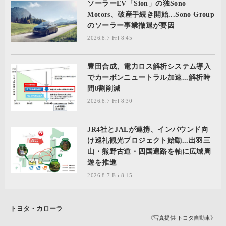
ソーラーEV「Sion」の独Sono
Motors、破産手続き開始...Sono Group
のソーラー事業撤退が要因
2026.8.7 Fri 8:45
豊田合成、電力ロス解析システム導入
でカーボンニュートラル加速...解析時
間8割削減
2026.8.7 Fri 8:30
JR4社とJALが連携、インバウンド向
け巡礼観光プロジェクト始動...出羽三
山・熊野古道・四国遍路を軸に広域周
遊を推進
2026.8.7 Fri 8:15
トヨタ・カローラ
《写真提供 トヨタ自動車》