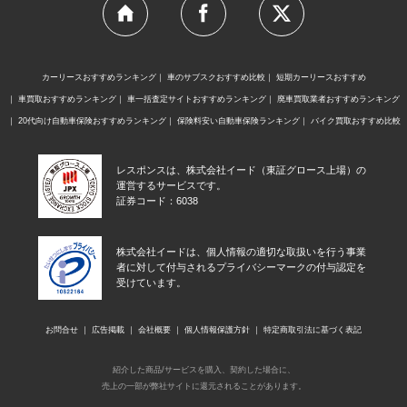
カーリースおすすめランキング
車のサブスクおすすめ比較
短期カーリースおすすめ
車買取おすすめランキング
車一括査定サイトおすすめランキング
廃車買取業者おすすめランキング
20代向け自動車保険おすすめランキング
保険料安い自動車保険ランキング
バイク買取おすすめ比較
レスポンスは、株式会社イード（東証グロース上場）の
運営するサービスです。
証券コード：6038
株式会社イードは、個人情報の適切な取扱いを行う事業
者に対して付与されるプライバシーマークの付与認定を
受けています。
お問合せ
広告掲載
会社概要
個人情報保護方針
特定商取引法に基づく表記
紹介した商品/サービスを購入、契約した場合に、
売上の一部が弊社サイトに還元されることがあります。