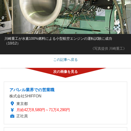
川崎重工が水素100%燃料による小型航空エンジンの運転試験に成功
（10/12）
《写真提供 川崎重工》
この記事へ戻る
アパレル業界での営業職
株式会社SHIFFON
東京都
月給42万8,580円～71万4,290円
正社員