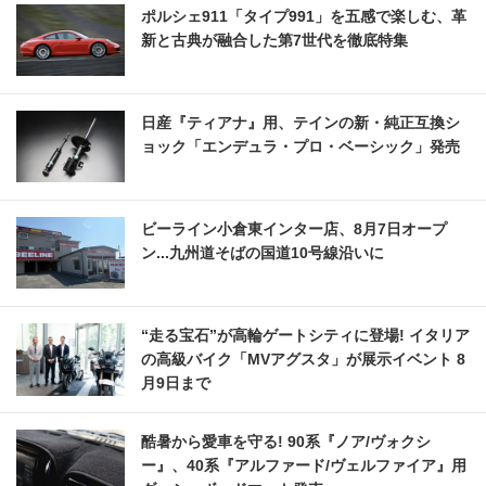
ポルシェ911「タイプ991」を五感で楽しむ、革
新と古典が融合した第7世代を徹底特集
日産『ティアナ』用、テインの新・純正互換シ
ョック「エンデュラ・プロ・ベーシック」発売
ビーライン小倉東インター店、8月7日オープ
ン...九州道そばの国道10号線沿いに
“走る宝石”が高輪ゲートシティに登場! イタリア
の高級バイク「MVアグスタ」が展示イベント 8
月9日まで
酷暑から愛車を守る! 90系『ノア/ヴォクシ
ー』、40系『アルファード/ヴェルファイア』用