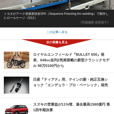
トヨタがアーク溶接新技術SFA（Sequence Freezing Arc-welding）で製作し
たロールケージ（5/12）
《写真撮影 吉田瑶子》
この記事へ戻る
ロイヤルエンフィールド『BULLET 650』発
表、648cc並列2気筒搭載の新型クラシックモデ
ル 98万0100円から
日産『ティアナ』用、テインの新・純正互換シ
ョック「エンデュラ・プロ・ベーシック」発売
スズキの営業益が11%増、過去最高1580億円 第
1四半期決算