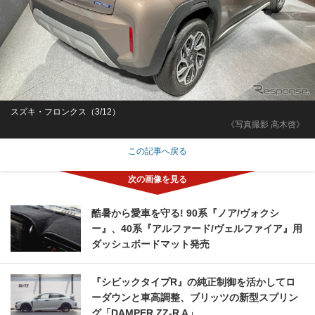
スズキ・フロンクス（3/12）
《写真撮影 高木啓》
この記事へ戻る
酷暑から愛車を守る! 90系『ノア/ヴォクシ
ー』、40系『アルファード/ヴェルファイア』用
ダッシュボードマット発売
『シビックタイプR』の純正制御を活かしてロ
ーダウンと車高調整、ブリッツの新型スプリン
グ「DAMPER ZZ-R A」