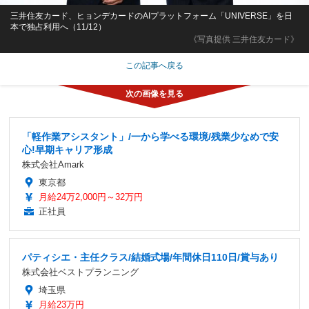
三井住友カード、ヒョンデカードのAIプラットフォーム「UNIVERSE」を日
本で独占利用へ（11/12）
《写真提供 三井住友カード》
この記事へ戻る
「軽作業アシスタント」/一から学べる環境/残業少なめで安
心!早期キャリア形成
株式会社Amark
東京都
月給24万2,000円～32万円
正社員
パティシエ・主任クラス/結婚式場/年間休日110日/賞与あり
株式会社ベストプランニング
埼玉県
月給23万円