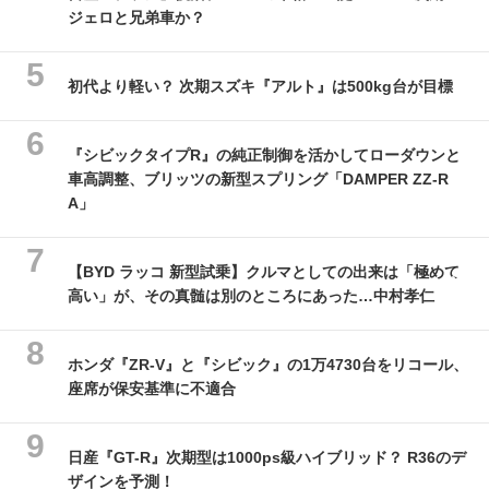
ジェロと兄弟車か？
初代より軽い？ 次期スズキ『アルト』は500kg台が目標
『シビックタイプR』の純正制御を活かしてローダウンと
車高調整、ブリッツの新型スプリング「DAMPER ZZ-R
A」
【BYD ラッコ 新型試乗】クルマとしての出来は「極めて
高い」が、その真髄は別のところにあった…中村孝仁
ホンダ『ZR-V』と『シビック』の1万4730台をリコール、
座席が保安基準に不適合
日産『GT-R』次期型は1000ps級ハイブリッド？ R36のデ
ザインを予測！