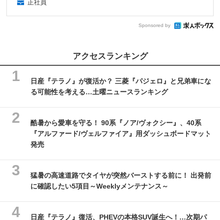
正社員
Sponsored by
アクセスランキング
日産『テラノ』が復活か？ 三菱『パジェロ』と兄弟車にな
る可能性を考える…土曜ニュースランキング
酷暑から愛車を守る！ 90系『ノア/ヴォクシー』、40系
『アルファード/ヴェルファイア』用ダッシュボードマット
発売
猛暑の高速道路でタイヤが突然バーストする前に！ 出発前
に確認したい5項目～Weeklyメンテナンス～
日産『テラノ』復活、PHEVの本格SUV誕生へ！…次期パ