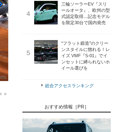
三輪ソーラーEV『スリ
ールオータ』、欧州の型
式認定取得…記念モデル
を限定30台で国内発売
“フラット鍛造”のクリー
ンスタイルに惚れる！レ
イズ VMF『S-01』でイ
ンセットに縛られないホ
イール選びを
嶽宮 三郎
20世紀ミーティング 2024秋季
総合アクセスランキング
おすすめ情報［PR］