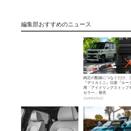
編集部おすすめのニュース
純正の配線につなぐだけ、
『デリカミニ』日産『ルー
用「アイドリングストップ
セラー」発売
2026年8月5日