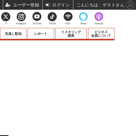
ユーザー登録
ログイン
こんにちは、ゲストさん
X
Instagram
YouTube
TikTok
RSS
Alexa
Podcast
リスキリング
ビジネス
見逃し配信
レポート
講座
会員について