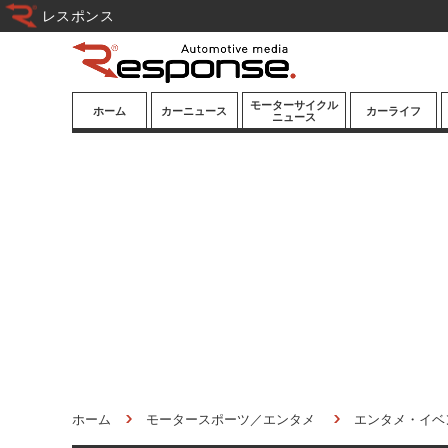
レスポンス
モーターサイクル
ホーム
カーニュース
カーライフ
ニュース
ニューモデル
ニューモデル
カスタマイズ
試乗記
試乗記
カーグッズ
道路交通/社会
カーオーディオ
鉄道
モータースポー
ツ/エンタメ
船舶
航空
宇宙
ホーム
モータースポーツ／エンタメ
エンタメ・イベ