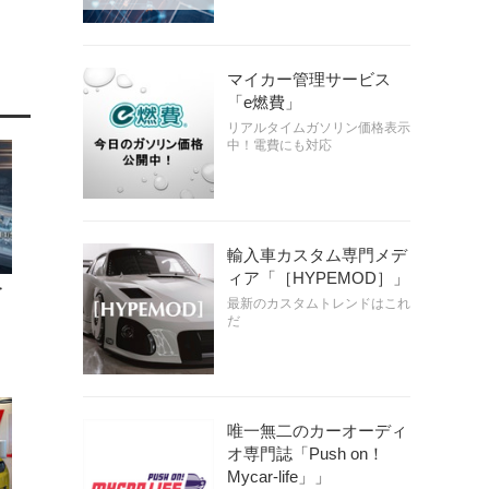
マイカー管理サービス
「e燃費」
リアルタイムガソリン価格表示
中！電費にも対応
輸入車カスタム専門メデ
ィア「［HYPEMOD］」
・
最新のカスタムトレンドはこれ
だ
唯一無二のカーオーディ
オ専門誌「Push on！
Mycar-life」」