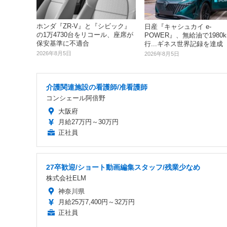
ホンダ『ZR-V』と『シビック』
日産『キャシュカイ e-
の1万4730台をリコール、座席が
POWER』、無給油で1980
保安基準に不適合
行...ギネス世界記録を達成
2026年8月5日
2026年8月5日
介護関連施設の看護師/准看護師
コンシェール阿倍野
大阪府
月給27万円～30万円
正社員
27卒歓迎/ショート動画編集スタッフ/残業少なめ
株式会社ELM
神奈川県
月給25万7,400円～32万円
正社員