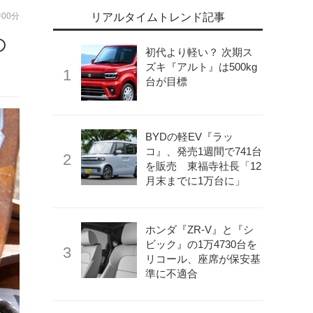
時00分
リアルタイムトレンド記事
の
初代より軽い？ 次期ス
ズキ『アルト』は500kg
台が目標
BYDの軽EV『ラッ
コ』、発売1週間で741台
を販売 東福寺社長「12
月末までに1万台に」
ホンダ『ZR-V』と『シ
ビック』の1万4730台を
リコール、座席が保安基
準に不適合