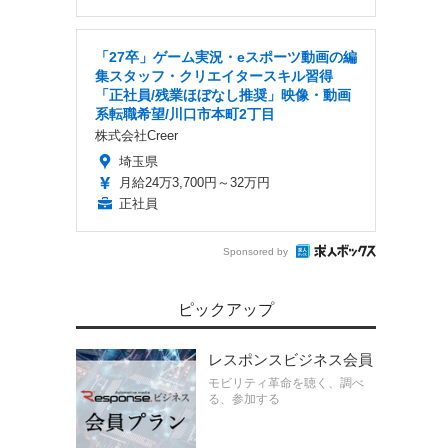
「27卒」ゲーム実況・eスポーツ動画の編
集スタッフ・クリエイタースキル習得
「正社員/残業ほぼなし推奨」映像・動画
系転職希望/川口市本町2丁目
株式会社Creer
埼玉県
月給24万3,700円～32万円
正社員
Sponsored by
ピックアップ
レスポンスビジネス会員
モビリティ革命を聴く、調べ
る、参加する