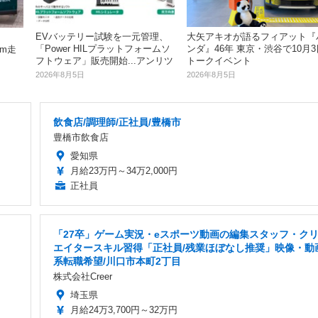
EVバッテリー試験を一元管理、
大矢アキオが語るフィアット『
「Power HILプラットフォームソ
ンダ』46年 東京・渋谷で10月3
km走
フトウェア」販売開始...アンリツ
トークイベント
2026年8月5日
2026年8月5日
飲食店/調理師/正社員/豊橋市
豊橋市飲食店
愛知県
月給23万円～34万2,000円
正社員
「27卒」ゲーム実況・eスポーツ動画の編集スタッフ・ク
エイタースキル習得「正社員/残業ほぼなし推奨」映像・動
系転職希望/川口市本町2丁目
株式会社Creer
埼玉県
月給24万3,700円～32万円