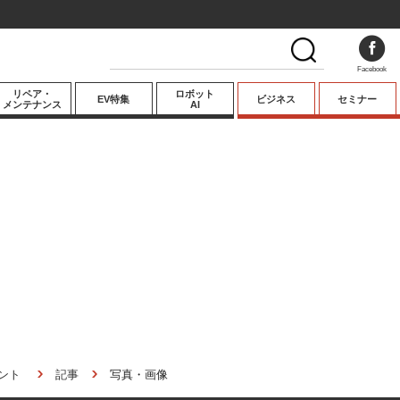
Facebook
リペア・
ロボット
EV特集
ビジネス
セミナー
メンテナンス
AI
プレミアム
業界動向
テクノロジー
キーパーソンイ
ンタビュー
ント
記事
写真・画像