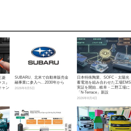
SUBARU、北米で自動車販売金
日本特殊陶業、SOFC・太陽光
三菱
融事業に参入へ...2030年から
蓄電池を組み合わせた工場EMS
クス』
実証を開始...岐阜・二野工場に
キャン
2026年8月5日
「N-Terrace」新設
2026年8月4日