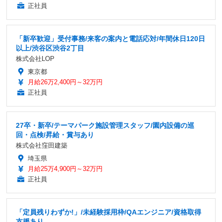
正社員
「新卒歓迎」受付事務/来客の案内と電話応対/年間休日120日
以上/渋谷区渋谷2丁目
株式会社LOP
東京都
月給26万2,400円～32万円
正社員
27卒・新卒/テーマパーク施設管理スタッフ/園内設備の巡
回・点検/昇給・賞与あり
株式会社窪田建築
埼玉県
月給25万4,900円～32万円
正社員
「定員残りわずか!」/未経験採用枠/QAエンジニア/資格取得
支援あり