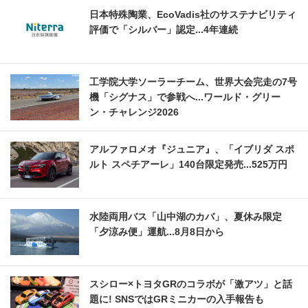
日本特殊陶業、EcoVadis社のサステナビリティ
評価で「シルバー」認定...4年連続
工学院大学ソーラーチーム、世界大会完走の7号
機「シグナス」で参戦へ...ワールド・グリー
ン・チャレンジ2026
アルファロメオ『ジュニア』、「イブリダ スポ
ルト スペチアーレ」140台限定発売...525万円
水陸両用バス「山中湖のカバ」、夏休み限定
「夕涼み便」運航...8月8日から
スシロー×トヨタGRのコラボが「激アツ」と話
題に! SNSではGRミニカーの入手報告も