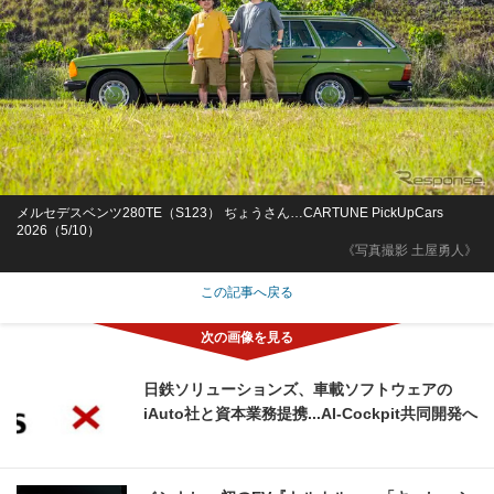
メルセデスベンツ280TE（S123） ぢょうさん…CARTUNE PickUpCars
2026（5/10）
《写真撮影 土屋勇人》
この記事へ戻る
日鉄ソリューションズ、車載ソフトウェアの
iAuto社と資本業務提携...AI-Cockpit共同開発へ