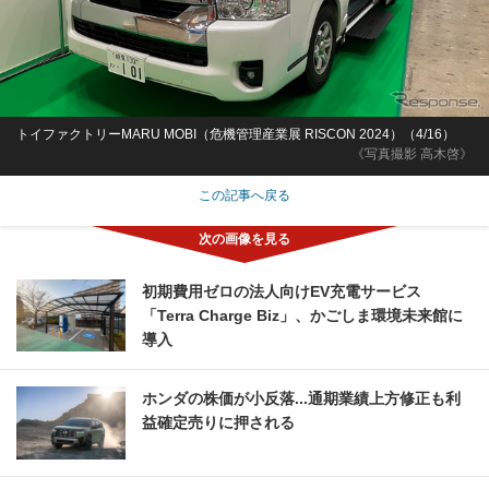
トイファクトリーMARU MOBI（危機管理産業展 RISCON 2024）（4/16）
《写真撮影 高木啓》
この記事へ戻る
初期費用ゼロの法人向けEV充電サービス
「Terra Charge Biz」、かごしま環境未来館に
導入
ホンダの株価が小反落...通期業績上方修正も利
益確定売りに押される