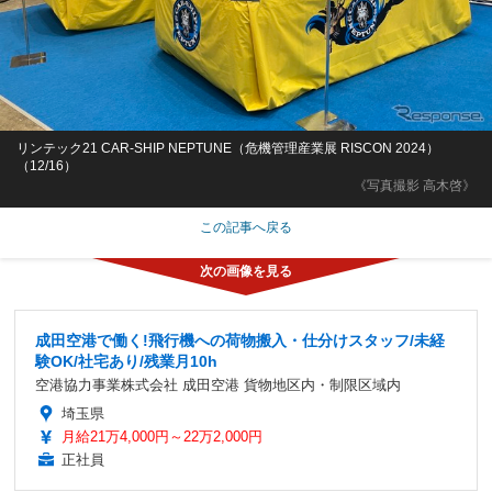
リンテック21 CAR-SHIP NEPTUNE（危機管理産業展 RISCON 2024）
（12/16）
《写真撮影 高木啓》
この記事へ戻る
成田空港で働く!飛行機への荷物搬入・仕分けスタッフ/未経
験OK/社宅あり/残業月10h
空港協力事業株式会社 成田空港 貨物地区内・制限区域内
埼玉県
月給21万4,000円～22万2,000円
正社員