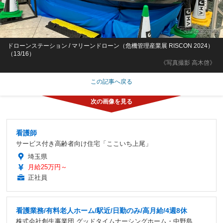
ドローンステーション / マリーンドローン（危機管理産業展 RISCON 2024）
（13/16）
《写真撮影 高木啓》
この記事へ戻る
看護師
サービス付き高齢者向け住宅「ここいち上尾」
埼玉県
月給25万円～
正社員
看護業務/有料老人ホーム/駅近/日勤のみ/高月給/4週8休
株式会社創生事業団 グッドタイムナーシングホーム・中野島