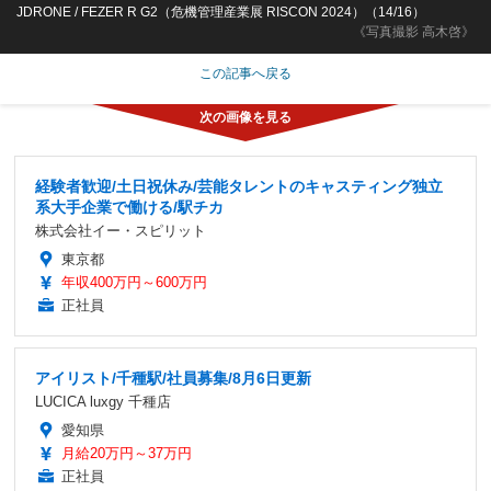
JDRONE / FEZER R G2（危機管理産業展 RISCON 2024）（14/16）
《写真撮影 高木啓》
この記事へ戻る
経験者歓迎/土日祝休み/芸能タレントのキャスティング独立
系大手企業で働ける/駅チカ
株式会社イー・スピリット
東京都
年収400万円～600万円
正社員
アイリスト/千種駅/社員募集/8月6日更新
LUCICA luxgy 千種店
愛知県
月給20万円～37万円
正社員