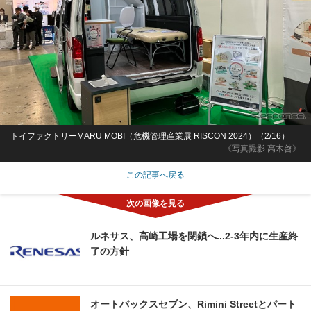
トイファクトリーMARU MOBI（危機管理産業展 RISCON 2024）（2/16）
《写真撮影 高木啓》
この記事へ戻る
ルネサス、高崎工場を閉鎖へ...2‐3年内に生産終
了の方針
オートバックスセブン、Rimini Streetとパート