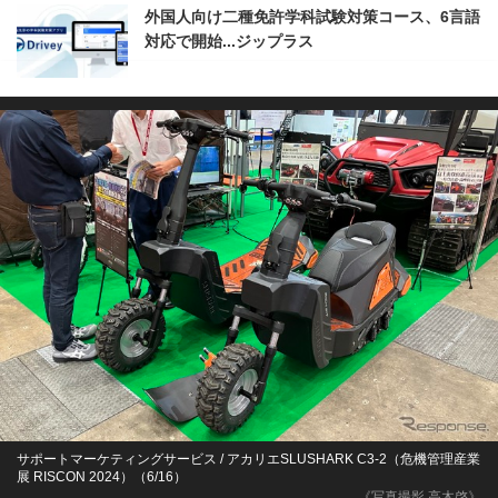
外国人向け二種免許学科試験対策コース、6言語
対応で開始...ジップラス
サポートマーケティングサービス / アカリエSLUSHARK C3-2（危機管理産業
展 RISCON 2024）（6/16）
《写真撮影 高木啓》