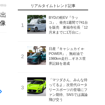
時00分
リアルタイムトレンド記事
ム出
BYDの軽EV『ラッ
画像
コ』、発売1週間で741台
を販売 東福寺社長「12
月末までに1万台に」
日産『キャシュカイ e-
POWER』、無給油で
1980km走行…ギネス世
界記録を達成
「マツダさん、みんな待
ってるよ」次世代ロータ
リースポーツの登場にフ
ァン期待、SNSでは議論
飛び交う