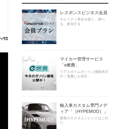
レスポンスビジネス会員
モビリティ革命を聴く、調べ
る、参加する
マイカー管理サービス
「e燃費」
リアルタイムガソリン価格表示
中！電費にも対応
輸入車カスタム専門メデ
ィア「［HYPEMOD］」
最新のカスタムトレンドはこれ
だ