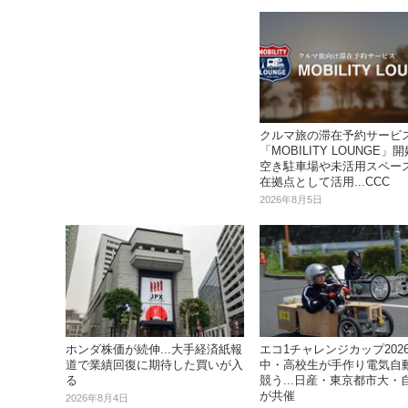
クルマ旅の滞在予約サービ
「MOBILITY LOUNGE」
空き駐車場や未活用スペー
在拠点として活用...CCC
2026年8月5日
ホンダ株価が続伸...大手経済紙報
エコ1チャレンジカップ202
道で業績回復に期待した買いが入
中・高校生が手作り電気自
る
競う...日産・東京都市大・
が共催
2026年8月4日