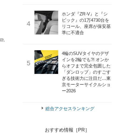
ホンダ『ZR-V』と『シ
ビック』の1万4730台を
リコール、座席が保安基
準に不適合
4輪のSUVタイヤのデザ
インを2輪でも?! オンか
らオフまで完全包囲した
「ダンロップ」のすごす
ぎる技術力に注目だ…東
京モーターサイクルショ
《写真提供 Willbox》
Willboxの海上コンテナ手配専用サービス
ー2026
総合アクセスランキング
おすすめ情報［PR］