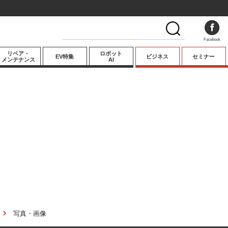
Facebook
リペア・
ロボット
EV特集
ビジネス
セミナー
メンテナンス
AI
プレミアム
業界動向
テクノロジー
キーパーソンイ
ンタビュー
写真・画像