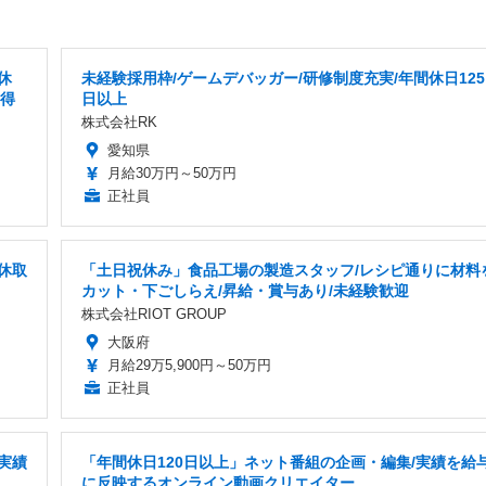
休
未経験採用枠/ゲームデバッガー/研修制度充実/年間休日125
習得
日以上
株式会社RK
愛知県
月給30万円～50万円
正社員
休取
「土日祝休み」食品工場の製造スタッフ/レシピ通りに材料
カット・下ごしらえ/昇給・賞与あり/未経験歓迎
株式会社RIOT GROUP
大阪府
月給29万5,900円～50万円
正社員
実績
「年間休日120日以上」ネット番組の企画・編集/実績を給
に反映するオンライン動画クリエイター