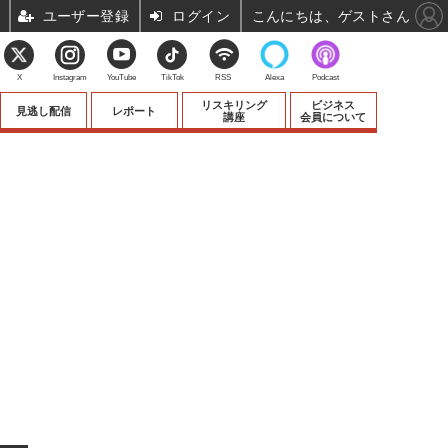
ユーザー登録
ログイン
こんにちは、ゲストさん
X
Instagram
YouTube
TikTok
RSS
Alexa
Podcast
リスキリング
ビジネス
見逃し配信
レポート
講座
会員について