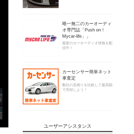
唯一無二のカーオーディ
オ専門誌「Push on！
Mycar-life」」
最新のカーオーディオ情報を配
信中！
カーセンサー簡単ネット
車査定
数社の見積りを比較して最高額
で売却しよう！
ユーザーアシスタンス