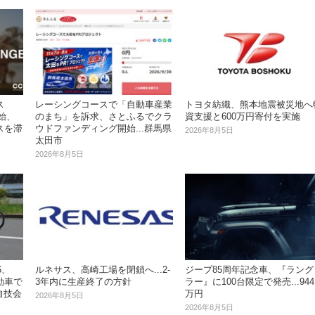
ス
レーシングコースで「自動車産業
トヨタ紡織、熊本地震被災地へ
開始、
のまち」を訴求、さとふるでクラ
資支援と600万円寄付を実施
スを滞
ウドファンディング開始...群馬県
2026年8月5日
太田市
2026年8月5日
6、
ルネサス、高崎工場を閉鎖へ...2‐
ジープ85周年記念車、『ラング
動車で
3年内に生産終了の方針
ラー』に100台限定で発売...944
自技会
万円
2026年8月5日
2026年8月5日