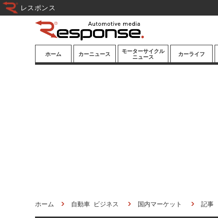
レスポンス
モーターサイクル
ホーム
カーニュース
カーライフ
ニュース
ニューモデル
ニューモデル
カスタマイズ
試乗記
試乗記
カーグッズ
道路交通/社会
カーオーディオ
鉄道
モータースポー
ツ/エンタメ
船舶
航空
宇宙
ホーム
自動車 ビジネス
国内マーケット
記事