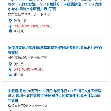
ホゲーム好き歓迎・シフト相談可・未経験歓迎・コミュ力活
かせる/川崎市幸区新川通1丁目
株式会社プロジェクトトリガー
神奈川県
月給25万9,900円～32万円
正社員
物流営業所の管理職/資格取得支援/経験者歓迎/昇給あり/交通
費支給
司企業株式会社第一業務室
愛知県
月給25万円～40万円
正社員
大阪府/月給 28万円〜38万円/年間休日127日 電工&施工管理
求人 現場へ直行直帰可/全国拠点も同時募集中/親会社は100
年企業
株式会社TKテクノサービス