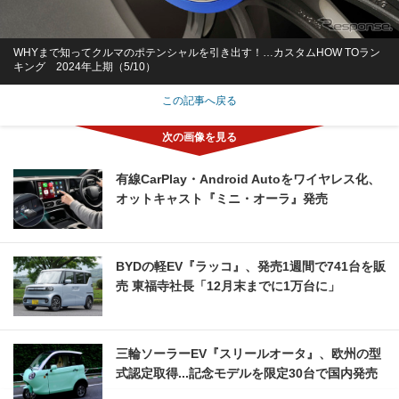
WHYまで知ってクルマのポテンシャルを引き出す！…カスタムHOW TOラン
キング 2024年上期（5/10）
この記事へ戻る
有線CarPlay・Android Autoをワイヤレス化、
オットキャスト『ミニ・オーラ』発売
BYDの軽EV『ラッコ』、発売1週間で741台を販
売 東福寺社長「12月末までに1万台に」
三輪ソーラーEV『スリールオータ』、欧州の型
式認定取得...記念モデルを限定30台で国内発売