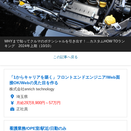
WHYまで知ってクルマのポテンシャルを引き出す！…カスタムHOW TOラン
キング 2024年上期（10/10）
この記事へ戻る
「1からキャリアを築く」フロントエンドエンジニア/Web面
接OK/Webの見た目を作る
株式会社enrich technology
埼玉県
月給29万8,900円～57万円
正社員
看護業務/OPE室/駅近/日勤のみ