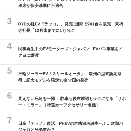
座席が保安基準に不適合
BYDの軽EV『ラッコ』、発売1週間で741台を販売 東福
寺社長「12月末までに1万台に」
民事再生中のEVモーターズ・ジャパン、EVバス事業をイ
クヨに譲渡
三輪ソーラーEV『スリールオータ』、欧州の型式認定取
得…記念モデルを限定30台で国内発売
見えない死角を一掃！ 駐車も後席確認もラクになる「サポ
ートミラー」［特選カーアクセサリー名鑑］
日産『テラノ』復活、PHEVの本格SUV誕生へ！…次期パ
ジェロと兄弟車か？