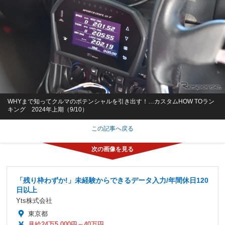
WHYまで知ってクルマのポテンシャルを引き出す！…カスタムHOW TOラン
キング 2024年上期（9/10）
この記事へ戻る
「残り枠わずか!」未経験からできるデータ入力/年間休日120
日以上
Yts株式会社
東京都
月給24万5,000円～40万円