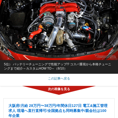
5位） バッテリーチューニングで性能アップ!? コスパ重視から本格チューニ
ングまで紹介～カスタムHOW TO～（8/10）
この記事へ戻る
大阪府/月給 28万円〜38万円/年間休日127日 電工&施工管理
求人 現場へ直行直帰可/全国拠点も同時募集中/親会社は100
年企業