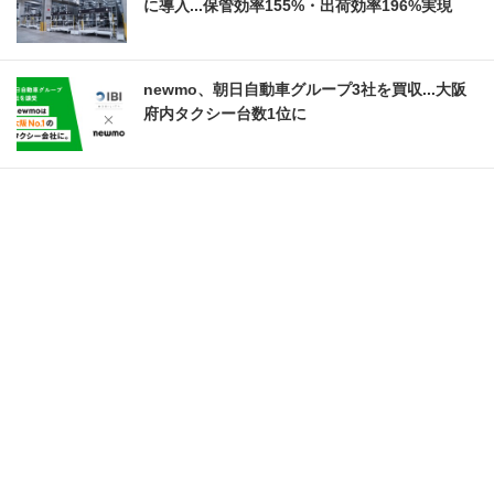
に導入...保管効率155%・出荷効率196%実現
newmo、朝日自動車グループ3社を買収...大阪
府内タクシー台数1位に