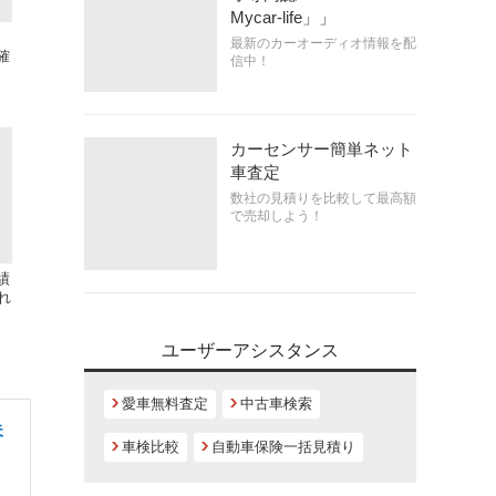
Mycar-life」」
最新のカーオーディオ情報を配
確
信中！
カーセンサー簡単ネット
車査定
数社の見積りを比較して最高額
で売却しよう！
績
れ
ユーザーアシスタンス
愛車無料査定
中古車検索
夫
車検比較
自動車保険一括見積り