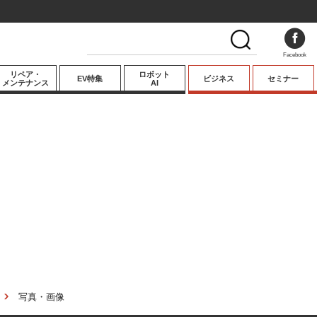
Facebook
リペア・
ロボット
EV特集
ビジネス
セミナー
メンテナンス
AI
プレミアム
業界動向
テクノロジー
キーパーソンイ
ンタビュー
写真・画像