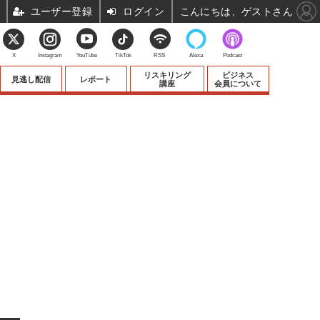
ユーザー登録
ログイン
こんにちは、ゲストさん
X
Instagram
YouTube
TikTok
RSS
Alexa
Podcast
リスキリング
ビジネス
見逃し配信
レポート
講座
会員について