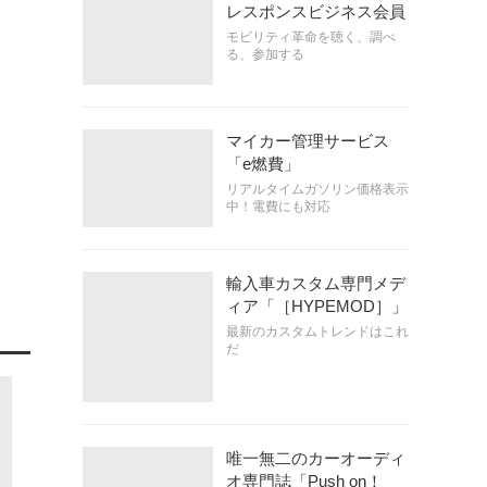
レスポンスビジネス会員
モビリティ革命を聴く、調べ
る、参加する
マイカー管理サービス
「e燃費」
リアルタイムガソリン価格表示
中！電費にも対応
輸入車カスタム専門メデ
ィア「［HYPEMOD］」
最新のカスタムトレンドはこれ
だ
唯一無二のカーオーディ
オ専門誌「Push on！