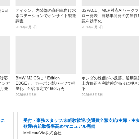
月1日
アイシン、内陸部の商用車向け水
dSPACE、MCP対応AIワークフ
素ステーションでオンサイト製造
ロー発表...自動車開発の妥当性
調査
認を効率化
2026年8月6日
2026年8月5日
V対応
BMW M2 CSに「Edition
ホンダの株価が小反落...通期業
インガ
EDGE」、カーボン製パーツで軽
上方修正も利益確定売りに押さ
9月発
量化...40台限定で1663万円
る
2026年8月6日
2026年8月5日
形に
受付・事務スタッフ/未経験歓迎/交通費全額支給/主婦・主
歓迎/有給取得率高め/マニュアル完備
MeilleureVie株式会社