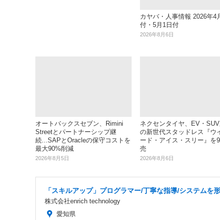
カヤバ・人事情報 2026年4
付・5月1日付
2026年8月6日
オートバックスセブン、Rimini
ネクセンタイヤ、EV・SU
Streetとパートナーシップ継
の新世代スタッドレス『ウ
続...SAPとOracleの保守コストを
ード・アイス・スリー』を
最大90%削減
売
2026年8月5日
2026年8月6日
「スキルアップ」プログラマー/丁寧な指導/システムを
株式会社enrich technology
愛知県