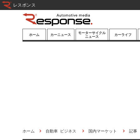
レスポンス
モーターサイクル
ホーム
カーニュース
カーライフ
ニュース
ニューモデル
ニューモデル
カスタマイズ
試乗記
試乗記
カーグッズ
道路交通/社会
カーオーディオ
鉄道
モータースポー
ツ/エンタメ
船舶
航空
宇宙
ホーム
自動車 ビジネス
国内マーケット
記事