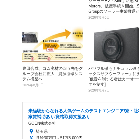
ソーラーEV「Sion」の独So
Motors、破産手続き開始...S
Groupのソーラー事業撤退
2026年8月6日
豊田合成、ゴム廃材の回収先をグ
パワフル派もナチュラル派
ループ会社に拡大...資源循環シス
ックスサブウーファー」に
テム構築へ
[低音を制する者はカーオー
オを制す]
2026年8月6日
2026年8月7日
未経験からなれる人気ゲームのテストエンジニア/寮・社
家賃補助あり/資格取得支援あり
GOEN株式会社
埼玉県
月給30万円～51万8,000円