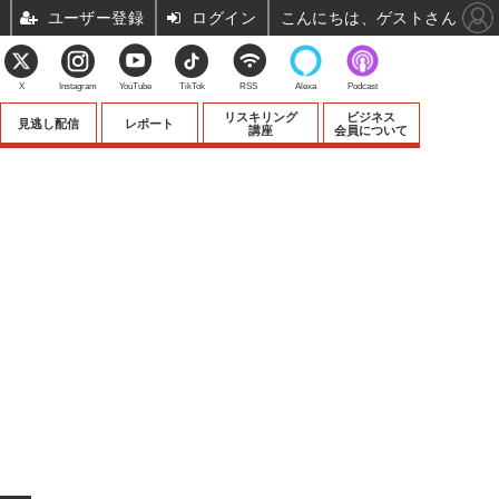
ユーザー登録
ログイン
こんにちは、ゲストさん
X
Instagram
YouTube
TikTok
RSS
Alexa
Podcast
リスキリング
ビジネス
見逃し配信
レポート
講座
会員について