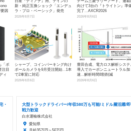
no
日産『ティアナ』用、テインの
チーム三菱ラリーアート、連覇
ono
新・純正互換ショック「エンデュ
向けて3台の『トライトン』準
が要因
ラ・プロ・ベーシック」発売
完了...AXCR2026
2026年8月7日
2026年8月6日
も「ボ
シャープ、コインパーキング向け
豊田合成、電力ロス解析システ
要注目
ポールカメラを9月受注開始...1本
導入でカーボンニュートラル加
ディ
で2車室に対応
速...解析時間8割削減
2026年8月6日
2026年8月6日
宅・
大型トラックドライバー/年収580万も可能/ミドル層活躍/即
戦力歓迎
白水運輸株式会社
愛知県
月給35万円～50万円