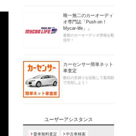
唯一無二のカーオーディ
オ専門誌「Push on！
Mycar-life」」
最新のカーオーディオ情報を配
信中！
カーセンサー簡単ネット
車査定
数社の見積りを比較して最高額
で売却しよう！
ユーザーアシスタンス
愛車無料査定
中古車検索