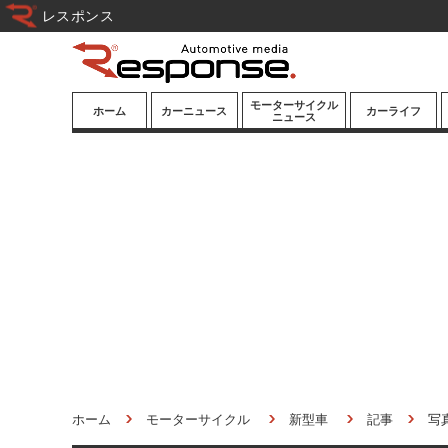
レスポンス
モーターサイクル
ホーム
カーニュース
カーライフ
ニュース
ニューモデル
ニューモデル
カスタマイズ
試乗記
試乗記
カーグッズ
道路交通/社会
カーオーディオ
鉄道
モータースポー
ツ/エンタメ
船舶
航空
宇宙
ホーム
モーターサイクル
新型車
記事
写