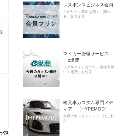
レスポンスビジネス会員
モビリティ革命を聴く、調べ
る、参加する
西
マイカー管理サービス
「e燃費」
リアルタイムガソリン価格表示
中！電費にも対応
輸入車カスタム専門メデ
ィア「［HYPEMOD］」
最新のカスタムトレンドはこれ
だ