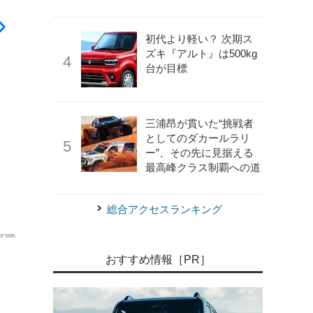
初代より軽い？ 次期ス
ズキ『アルト』は500kg
台が目標
三浦昂が貫いた“挑戦者
としてのダカールラリ
ー”、その先に見据える
最高峰クラス制覇への道
総合アクセスランキング
《写真提供：カワサキモータースジャパン》
カワサキ KX2
おすすめ情報［PR］