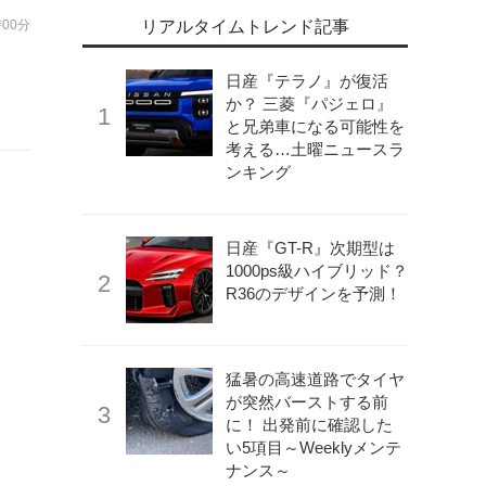
時00分
リアルタイムトレンド記事
日産『テラノ』が復活
か？ 三菱『パジェロ』
と兄弟車になる可能性を
考える…土曜ニュースラ
ンキング
日産『GT-R』次期型は
1000ps級ハイブリッド？
R36のデザインを予測！
猛暑の高速道路でタイヤ
が突然バーストする前
に！ 出発前に確認した
い5項目～Weeklyメンテ
ナンス～