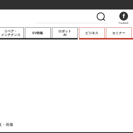
Facebook
リペア・
ロボット
EV特集
ビジネス
セミナー
メンテナンス
AI
プレミアム
業界動向
テクノロジー
キーパーソンイ
ンタビュー
真・画像