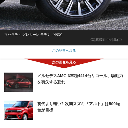
マセラティ グレカーレ モデナ（4/35）
《写真撮影 中村孝仁》
この記事へ戻る
メルセデスAMG 6車種4414台リコール、駆動力
を喪失する恐れ
初代より軽い? 次期スズキ『アルト』は500kg
台が目標