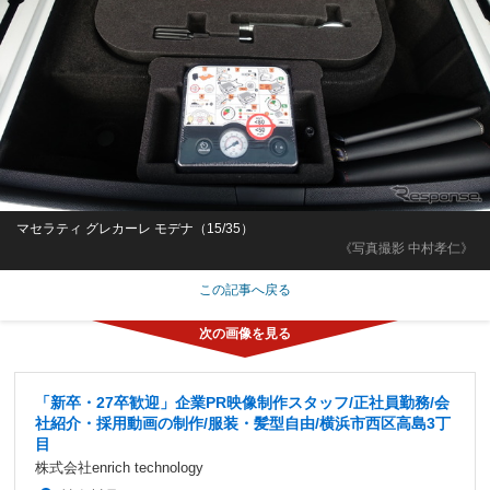
マセラティ グレカーレ モデナ（15/35）
《写真撮影 中村孝仁》
この記事へ戻る
「新卒・27卒歓迎」企業PR映像制作スタッフ/正社員勤務/会
社紹介・採用動画の制作/服装・髪型自由/横浜市西区高島3丁
目
株式会社enrich technology