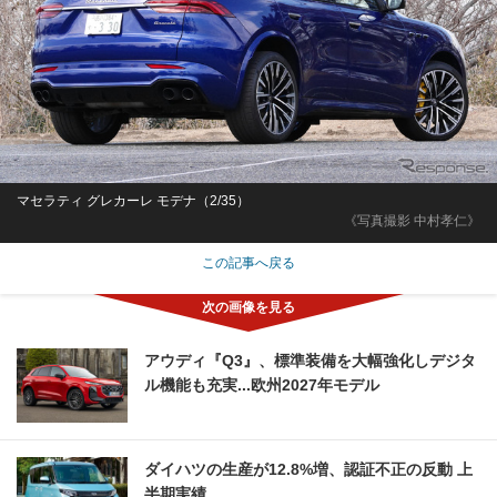
マセラティ グレカーレ モデナ（2/35）
《写真撮影 中村孝仁》
この記事へ戻る
アウディ『Q3』、標準装備を大幅強化しデジタ
ル機能も充実...欧州2027年モデル
ダイハツの生産が12.8%増、認証不正の反動 上
半期実績