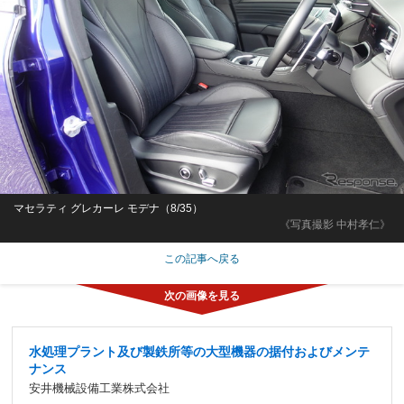
マセラティ グレカーレ モデナ（8/35）
《写真撮影 中村孝仁》
この記事へ戻る
水処理プラント及び製鉄所等の大型機器の据付およびメンテ
ナンス
安井機械設備工業株式会社