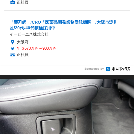
正社員
「薬剤師」/CRO「医薬品開発業務受託機関」/大阪市淀川
区/20代-40代積極採用中
イーピーエス株式会社
大阪府
年収670万円～900万円
正社員
Sponsored by