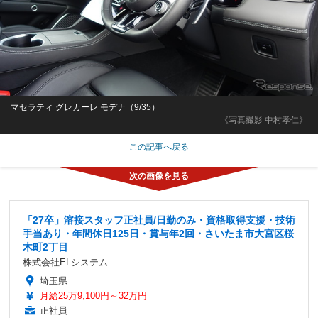
マセラティ グレカーレ モデナ（9/35）
《写真撮影 中村孝仁》
この記事へ戻る
「27卒」溶接スタッフ正社員/日勤のみ・資格取得支援・技術
手当あり・年間休日125日・賞与年2回・さいたま市大宮区桜
木町2丁目
株式会社ELシステム
埼玉県
月給25万9,100円～32万円
正社員