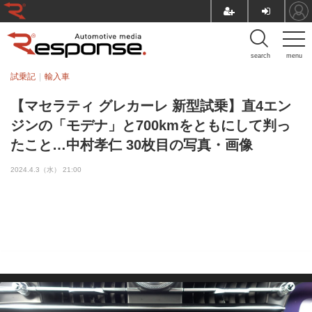
search
menu
試乗記
輸入車
【マセラティ グレカーレ 新型試乗】直4エン
ジンの「モデナ」と700kmをともにして判っ
たこと…中村孝仁 30枚目の写真・画像
2024.4.3（水） 21:00