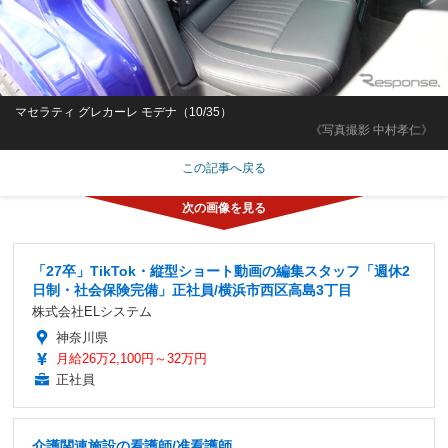
マセラティ グレカーレ モデナ（10/35）
《写真撮影 中村孝仁》
この記事へ戻る
「27卒」TikTok・縦型ショート動画の編集スタッフ「週休2
日制・社会保険完備」正社員/横浜市西区高島3丁目
株式会社ELシステム
神奈川県
月給26万2,100円～32万円
正社員
介護関連施設の看護師/准看護師