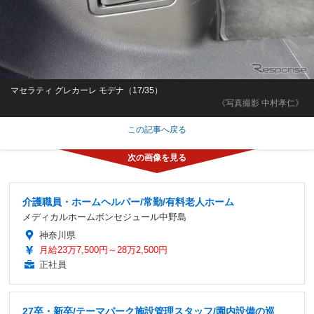
マセラティ グレカーレ モデナ（17/35）
《写真撮影 中村孝仁》
この記事へ戻る
介護職員・ホームヘルパー/常勤/有料老人ホーム
メディカルホームボンセジュール中野島
神奈川県
月給23万7,500円～28万2,500円
正社員
27卒・新卒/テーマパーク施設管理スタッフ/園内設備の巡