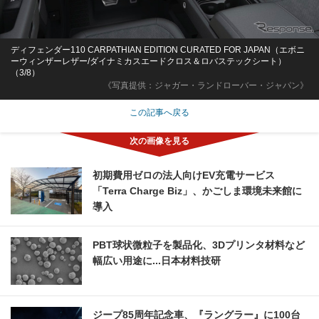
ディフェンダー110 CARPATHIAN EDITION CURATED FOR JAPAN（エボニ
ーウィンザーレザー/ダイナミカスエードクロス＆ロバステックシート）
（3/8）
《写真提供：ジャガー・ランドローバー・ジャパン》
この記事へ戻る
初期費用ゼロの法人向けEV充電サービス
「Terra Charge Biz」、かごしま環境未来館に
導入
PBT球状微粒子を製品化、3Dプリンタ材料など
幅広い用途に...日本材料技研
ジープ85周年記念車、『ラングラー』に100台