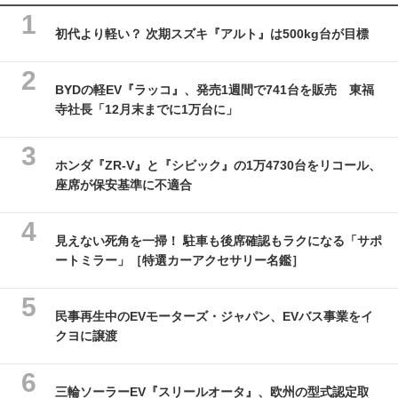
初代より軽い？ 次期スズキ『アルト』は500kg台が目標
BYDの軽EV『ラッコ』、発売1週間で741台を販売 東福
寺社長「12月末までに1万台に」
ホンダ『ZR-V』と『シビック』の1万4730台をリコール、
座席が保安基準に不適合
見えない死角を一掃！ 駐車も後席確認もラクになる「サポ
ートミラー」［特選カーアクセサリー名鑑］
民事再生中のEVモーターズ・ジャパン、EVバス事業をイ
クヨに譲渡
三輪ソーラーEV『スリールオータ』、欧州の型式認定取