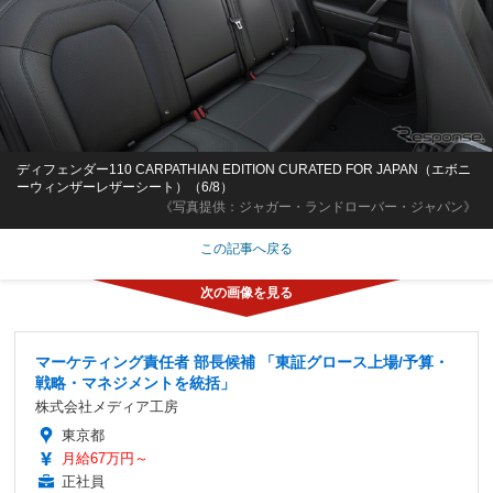
ディフェンダー110 CARPATHIAN EDITION CURATED FOR JAPAN（エボニ
ーウィンザーレザーシート）（6/8）
《写真提供：ジャガー・ランドローバー・ジャパン》
この記事へ戻る
マーケティング責任者 部長候補 「東証グロース上場/予算・
戦略・マネジメントを統括」
株式会社メディア工房
東京都
月給67万円～
正社員