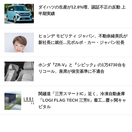
ダイハツの生産が12.8%増、認証不正の反動 上
半期実績
ヒョンデ モビリティ ジャパン、不動奈緒美氏が
新社長に就任...元ボルボ・カー・ジャパン社長
ホンダ『ZR-V』と『シビック』の1万4730台を
リコール、座席が保安基準に不適合
関越道「三芳スマートIC」近く、冷凍自動倉庫
「LOGI FLAG TECH 三芳II」着工...霞ヶ関キャ
ピタル