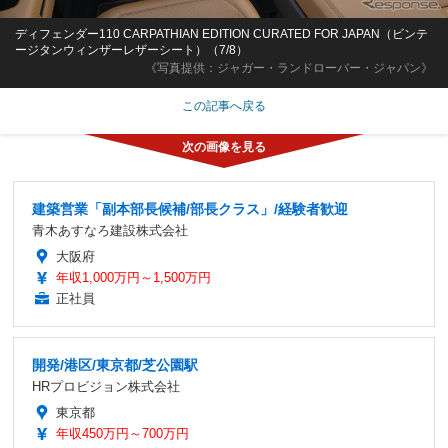
ディフェンダー110 CARPATHIAN EDITION CURATED FOR JAPAN（ビンテ
ージタンウィンザーレザーシート）（7/8）
《写真提供：ジャガー・ランドローバー・ジャパン》
この記事へ戻る
建築営業「副本部長候補/部長クラス」/経験者歓迎
青木あすなろ建設株式会社
大阪府
年収1,000万円～1,500万円
正社員
開発/港区/東京都/芝公園駅
HRプロビジョン株式会社
東京都
年収450万円～700万円