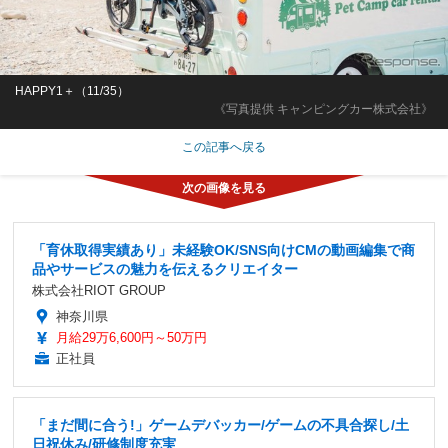
HAPPY1＋（11/35）
《写真提供 キャンピングカー株式会社》
この記事へ戻る
「育休取得実績あり」未経験OK/SNS向けCMの動画編集で商
品やサービスの魅力を伝えるクリエイター
株式会社RIOT GROUP
神奈川県
月給29万6,600円～50万円
正社員
「まだ間に合う!」ゲームデバッカー/ゲームの不具合探し/土
日祝休み/研修制度充実