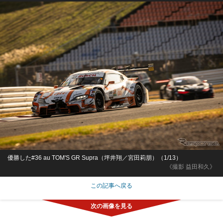
優勝した#36 au TOM'S GR Supra（坪井翔／宮田莉朋）（1/13）
《撮影 益田和久》
この記事へ戻る