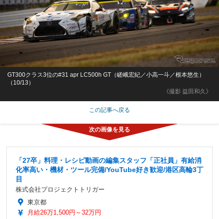
GT300クラス3位の#31 apr LC500h GT（嵯峨宏紀／小高一斗／根本悠生）
（10/13）
《撮影 益田和久》
この記事へ戻る
「27卒」料理・レシピ動画の編集スタッフ「正社員」有給消
化率高い・機材・ツール完備/YouTube好き歓迎/港区高輪3丁
目
株式会社プロジェクトトリガー
東京都
月給26万1,500円～32万円