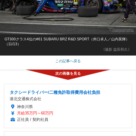
GT300クラス4位の#61 SUBARU BRZ R&D SPORT（井口卓人／山内英輝）
（11/13）
《撮影 益田和久》
この記事へ戻る
タクシードライバー/二種免許取得費用会社負担
港北交通株式会社
神奈川県
月給35万円～60万円
正社員 / 契約社員