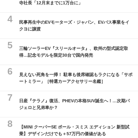
寺社長「12月末までに1万台に」
民事再生中のEVモーターズ・ジャパン、EVバス事業をイ
クヨに譲渡
三輪ソーラーEV『スリールオータ』、欧州の型式認定取
得…記念モデルを限定30台で国内発売
見えない死角を一掃！ 駐車も後席確認もラクになる「サポ
ートミラー」［特選カーアクセサリー名鑑］
日産『テラノ』復活、PHEVの本格SUV誕生へ！…次期パ
ジェロと兄弟車か？
【MINI クーパーSE ポール・スミス エディション 新型試
乗】デザインだけでも＋57万円の価値がある