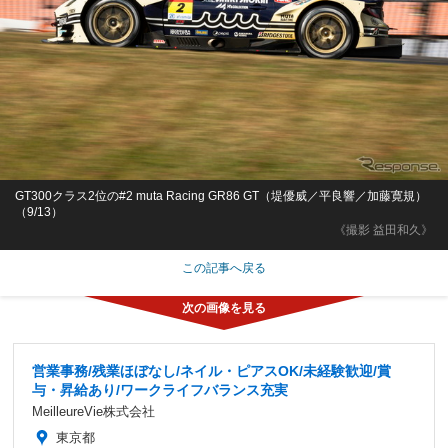
GT300クラス2位の#2 muta Racing GR86 GT（堤優威／平良響／加藤寛規）
（9/13）
《撮影 益田和久》
この記事へ戻る
営業事務/残業ほぼなし/ネイル・ピアスOK/未経験歓迎/賞
与・昇給あり/ワークライフバランス充実
MeilleureVie株式会社
東京都