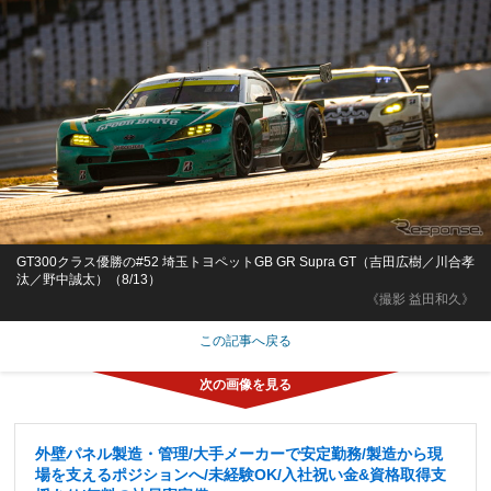
GT300クラス優勝の#52 埼玉トヨペットGB GR Supra GT（吉田広樹／川合孝
汰／野中誠太）（8/13）
《撮影 益田和久》
この記事へ戻る
外壁パネル製造・管理/大手メーカーで安定勤務/製造から現
場を支えるポジションへ/未経験OK/入社祝い金&資格取得支