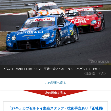
5位の#1 MARELLI IMPUL Z（平峰一貴／ベルトラン・バゲット）（6/13）
《撮影 益田和久》
この記事へ戻る
「27卒」カプセルトイ製造スタッフ・技術手当あり「正社員/