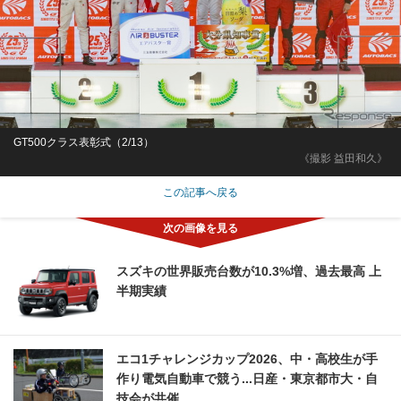
GT500クラス表彰式（2/13）
《撮影 益田和久》
この記事へ戻る
スズキの世界販売台数が10.3%増、過去最高 上
半期実績
エコ1チャレンジカップ2026、中・高校生が手
作り電気自動車で競う...日産・東京都市大・自
技会が共催