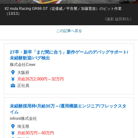
#2 muta Racing GR86 GT（堤優威／平良響／加藤寛規）のピット作業
（13/13）
《撮影 益田和久》
この記事へ戻る
27卒・新卒「まだ間に合う」新作ゲームのデバッグサポート/
未経験歓迎/バグ検出
株式会社Creer
大阪府
月給26万2,000円～32万円
正社員
未経験採用枠/月給30万～/運用構築エンジニア/フレックスタ
イム
infront株式会社
埼玉県
月給30万円～60万円