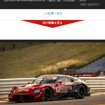
2位の#16 ARTA MUGEN NSX-GT（福住仁嶺／大津弘樹）（3/13）
《撮影 益田和久》
この記事へ戻る