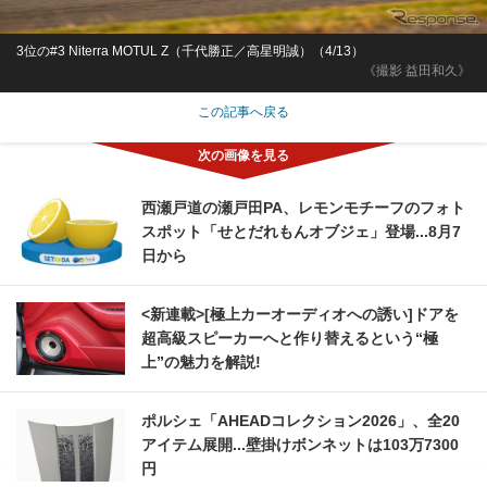
3位の#3 Niterra MOTUL Z（千代勝正／高星明誠）（4/13）
《撮影 益田和久》
この記事へ戻る
西瀬戸道の瀬戸田PA、レモンモチーフのフォト
スポット「せとだれもんオブジェ」登場...8月7
日から
<新連載>[極上カーオーディオへの誘い]ドアを
超高級スピーカーへと作り替えるという“極
上”の魅力を解説!
ポルシェ「AHEADコレクション2026」、全20
アイテム展開...壁掛けボンネットは103万7300
円