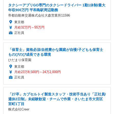
タクシーアプリGO専門のタクシードライバー 1勤1休制/最大
年収900万円 平和島駅周辺勤務
帝都自動車交通株式会社大森営業所11596
東京都
月給32万円～55万円
正社員
「保育士」資格必須/自然豊かな園庭が自慢!子どもも保育士
ものびのび成長できる環境
ひだまり保育園
東京都
月給23万8,500円～24万2,000円
正社員
「27卒」カプセルトイ製造スタッフ・技術手当あり「正社員/
週休2日制」未経験歓迎・チームで作業・さいたま市大宮区
宮町1丁目
株式会社Creer