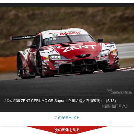
4位の#38 ZENT CERUMO GR Supra（立川祐路／石浦宏明）（5/13）
《撮影 益田和久》
この記事へ戻る