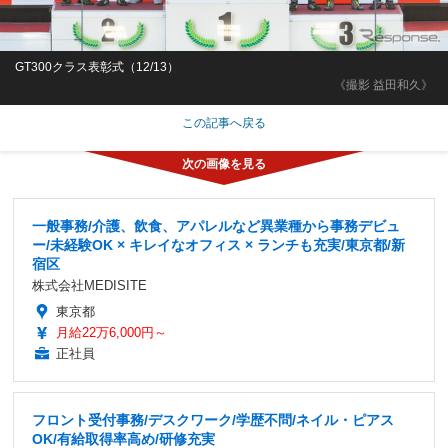
GT300クラス表彰式（12/13）
《撮影 益田和久》
この記事へ戻る
一般事務/介護、飲食、アパレルなど異業種から事務デビュ
ー/未経験OK × キレイなオフィス × ランチも充実/東京都/新
宿区
株式会社MEDISITE
東京都
月給22万6,000円～
正社員
フロント受付事務/デスクワーク/学歴不問/ネイル・ピアス
OK/有給取得率高め/研修充実