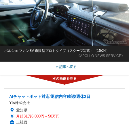
ポルシェ マカンEV 市販型プロトタイプ（スクープ写真）（15/24）
《APOLLO NEWS SERVICE》
この記事へ戻る
AIチャットボット対応/返信内容確認/週休2日
Yts株式会社
愛知県
月給31万6,000円～50万円
正社員