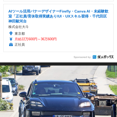
AIツール活用バナーデザイナーFirefly・Canva AI・未経験歓
迎「正社員/育休取得実績あり/UI・UXスキル習得・千代田区
神田駿河台
株式会社大斗
東京都
月給22万600円～36万600円
正社員
Sponsored by