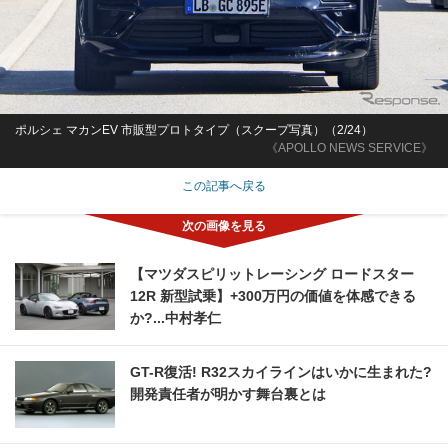
ポルシェ マカンEV 市販型プロトタイプ（スクープ写真）（2/24）
《APOLLO NEWS SERVICE》
この記事へ戻る
【マツダスピリットレーシング ロードスター
12R 新型試乗】+300万円の価値を体感できる
か?...中村孝仁
GT-R復活! R32スカイラインはいかに生まれた?
開発責任者が明かす舞台裏とは