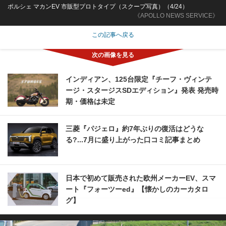
ポルシェ マカンEV 市販型プロトタイプ（スクープ写真）（4/24）
《APOLLO NEWS SERVICE》
この記事へ戻る
インディアン、125台限定『チーフ・ヴィンテ
ージ・スタージスSDエディション』発表 発売時
期・価格は未定
三菱『パジェロ』約7年ぶりの復活はどうな
る?...7月に盛り上がった口コミ記事まとめ
日本で初めて販売された欧州メーカーEV、スマ
ート『フォーツーed』【懐かしのカーカタロ
グ】