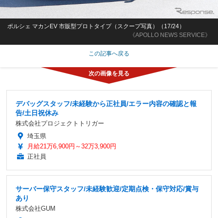
ポルシェ マカンEV 市販型プロトタイプ（スクープ写真）（17/24）
《APOLLO NEWS SERVICE》
この記事へ戻る
デバッグスタッフ/未経験から正社員/エラー内容の確認と報
告/土日祝休み
株式会社プロジェクトトリガー
埼玉県
月給21万6,900円～32万3,900円
正社員
サーバー保守スタッフ/未経験歓迎/定期点検・保守対応/賞与
あり
株式会社GUM