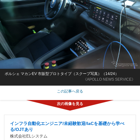
ポルシェ マカンEV 市販型プロトタイプ（スクープ写真）（14/24）
《APOLLO NEWS SERVICE》
この記事へ戻る
インフラ自動化エンジニア/未経験歓迎/IaCを基礎から学べ
る/OJTあり
株式会社ELシステム