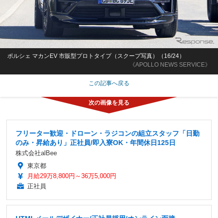
ポルシェ マカンEV 市販型プロトタイプ（スクープ写真）（16/24）
《APOLLO NEWS SERVICE》
この記事へ戻る
フリーター歓迎・ドローン・ラジコンの組立スタッフ「日勤
のみ・昇給あり」正社員/即入寮OK・年間休日125日
株式会社alBee
東京都
月給29万8,800円～36万5,000円
正社員