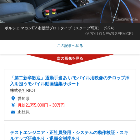
ポルシェ マカンEV 市販型プロトタイプ（スクープ写真）（9/24）
《APOLLO NEWS SERVICE》
この記事へ戻る
「第二新卒歓迎」通勤手当あり/モバイル用映像のテロップ挿
入を担うモバイル動画編集サポート
株式会社RIOT
愛知県
月給21万5,000円～30万円
正社員
テストエンジニア・正社員登用・システムの動作検証・スキ
ルアップ研修あり・退職金制度あり