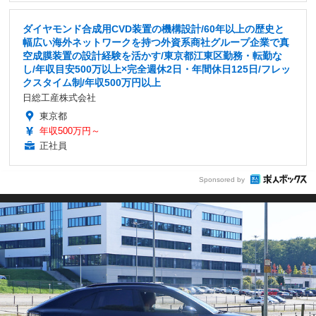
ダイヤモンド合成用CVD装置の機構設計/60年以上の歴史と
幅広い海外ネットワークを持つ外資系商社グループ企業で真
空成膜装置の設計経験を活かす/東京都江東区勤務・転勤な
し/年収目安500万以上×完全週休2日・年間休日125日/フレッ
クスタイム制/年収500万円以上
日総工産株式会社
東京都
年収500万円～
正社員
Sponsored by