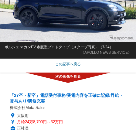
ポルシェ マカンEV 市販型プロトタイプ（スクープ写真）（7/24）
《APOLLO NEWS SERVICE》
この記事へ戻る
「27卒・新卒」電話受付事務/受電内容を正確に記録/昇給・
賞与あり/研修充実
株式会社Meta Sales
大阪府
月給24万8,700円～32万円
正社員