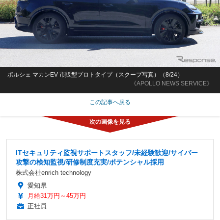
ポルシェ マカンEV 市販型プロトタイプ（スクープ写真）（8/24）
《APOLLO NEWS SERVICE》
この記事へ戻る
ITセキュリティ監視サポートスタッフ/未経験歓迎/サイバー
攻撃の検知監視/研修制度充実/ポテンシャル採用
株式会社enrich technology
愛知県
月給31万円～45万円
正社員