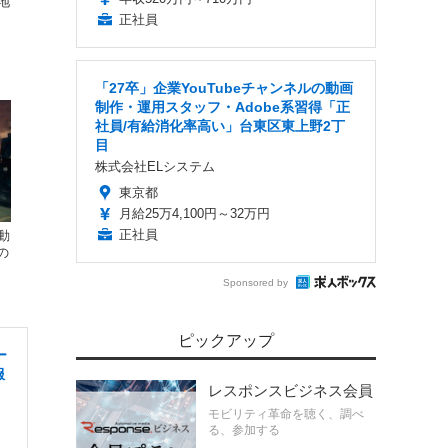
地
正社員
「27卒」企業YouTubeチャンネルの動画
制作・運用スタッフ・Adobe系習得「正
社員/有給消化率高い」台東区東上野2丁
目
株式会社ELシステム
東京都
月給25万4,100円～32万円
正社員
動
の
Sponsored by
ピックアップ
ー
服
レスポンスビジネス会員
モビリティ革命を聴く、調べ
る、参加する