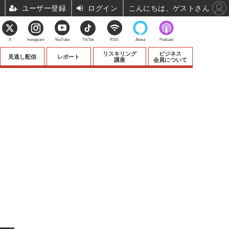
ユーザー登録
ログイン
こんにちは、ゲストさん
X
Instagram
YouTube
TikTok
RSS
Alexa
Podcast
リスキリング
ビジネス
見逃し配信
レポート
講座
会員について