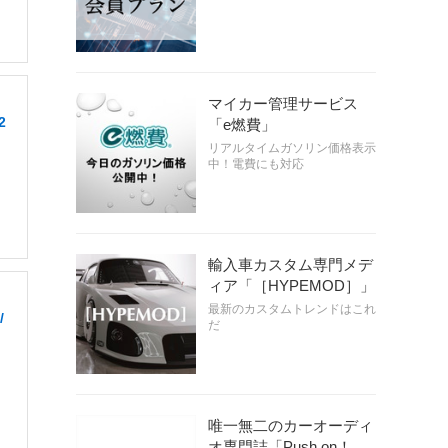
マイカー管理サービス
2
「e燃費」
リアルタイムガソリン価格表示
中！電費にも対応
輸入車カスタム専門メデ
ィア「［HYPEMOD］」
最新のカスタムトレンドはこれ
/
だ
唯一無二のカーオーディ
オ専門誌「Push on！