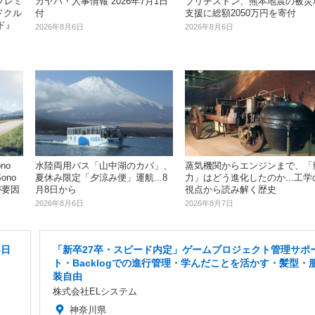
プレミ
ブリヂストン、熊本地震の被災
カヤバ・人事情報 2026年7月1日
ドクル
支援に総額2050万円を寄付
付
ド』
2026年8月6日
2026年8月6日
no
水陸両用バス「山中湖のカバ」、
蒸気機関からエンジンまで、「
ono
夏休み限定「夕涼み便」運航...8
力」はどう進化したのか...工学
が要因
月8日から
視点から読み解く歴史
2026年8月6日
2026年8月7日
5日
「新卒27卒・スピード内定」ゲームプロジェクト管理サポ
ト・Backlogでの進行管理・学んだことを活かす・髪型・
装自由
株式会社ELシステム
神奈川県