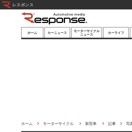
レスポンス
モーターサイクル
ホーム
カーニュース
カーライフ
ニュース
ニューモデル
ニューモデル
カスタマイズ
試乗記
試乗記
カーグッズ
道路交通/社会
カーオーディオ
鉄道
モータースポー
ツ/エンタメ
船舶
航空
宇宙
ホーム
モーターサイクル
新型車
記事
写