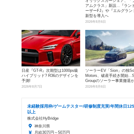
オリックスカーシェア、「
アムクラス」新設...『ラン
ーザーFJ』や『エルグラン
新型を導入へ
2026年8月6日
日産『GT-R』次期型は1000ps級
ソーラーEV「Sion」の独So
ハイブリッド? R36のデザインを
Motors、破産手続き開始...S
予測!
Groupのソーラー事業撤退
2026年8月7日
2026年8月6日
未経験採用枠/ゲームテスター/研修制度充実/年間休日12
以上
株式会社HyBridge
神奈川県
月給30万円～50万円