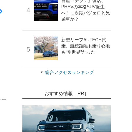
日産『テラノ』復活、
PHEVの本格SUV誕生
へ！…次期パジェロと兄
弟車か？
新型リーフAUTECH試
乗、航続距離も乗り心地
も“別世界”だった
総合アクセスランキング
おすすめ情報［PR］
《写真提供：カワサキモータースジャパン》
カワサキ ヴェ