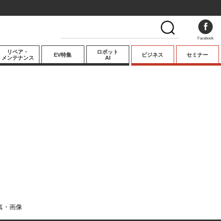
Facebook
リペア・
ロボット
EV特集
ビジネス
セミナー
メンテナンス
AI
プレミアム
業界動向
テクノロジー
キーパーソンイ
ンタビュー
真・画像