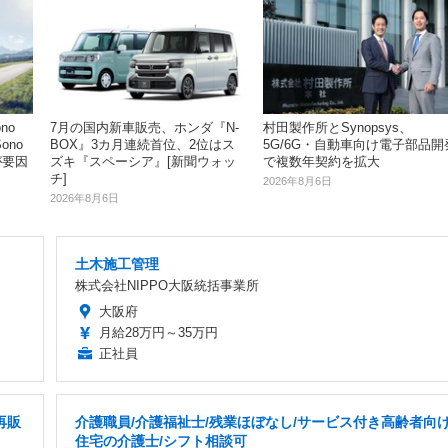
no
7月の国内新車販売、ホンダ『N-
村田製作所とSynopsys、
ono
BOX』3カ月連続首位、2位はス
5G/6G・自動車向け電子部品開
が要因
ズキ『スペーシア』[新聞ウォッ
で複数年契約を拡大
チ]
2026年8月6日
2026年8月6日
土木施工管理
株式会社NIPPO大阪統括事業所
大阪府
月給28万円～35万円
正社員
再販
介護職員/介護福祉士/残業ほぼなし/サービス付き高齢者向
住宅の介護士/シフト相談可