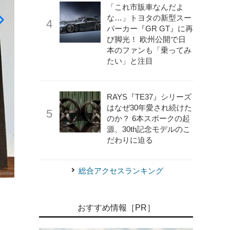
「これ市販車なんだよ
な…」トヨタの新型スー
パーカー『GR GT』に再
び脚光！ 欧州公開で日
本のファンも「乗ってみ
たい」と注目
RAYS『TE37』シリーズ
《画像提供 福知山市》
福知山鉄道館フクレル
はなぜ30年愛され続けた
のか？ 6本スポークの起
源、30th記念モデルのこ
だわりに迫る
総合アクセスランキング
おすすめ情報［PR］