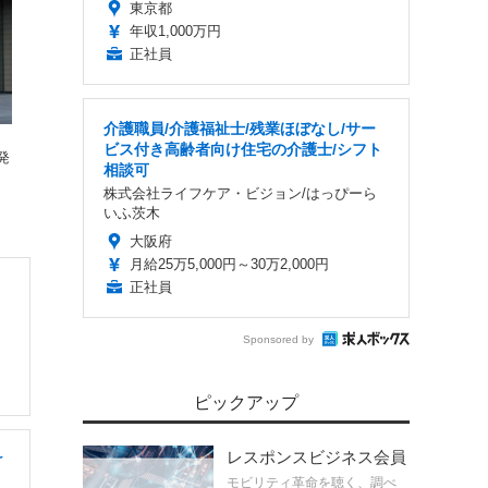
東京都
年収1,000万円
正社員
介護職員/介護福祉士/残業ほぼなし/サー
ビス付き高齢者向け住宅の介護士/シフト
発
相談可
株式会社ライフケア・ビジョン/はっぴーら
いふ茨木
大阪府
月給25万5,000円～30万2,000円
正社員
Sponsored by
ピックアップ
レスポンスビジネス会員
け
モビリティ革命を聴く、調べ