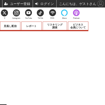
ユーザー登録
ログイン
こんにちは、ゲストさん
X
Instagram
YouTube
TikTok
RSS
Alexa
Podcast
リスキリング
ビジネス
見逃し配信
レポート
講座
会員について