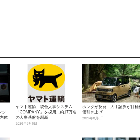
ヤマト運輸、統合人事システム
ホンダが反発...大手証券が目標
ンジ
「COMPANY」を採用...約17万名
価引き上げ
車内体
の人事基盤を刷新
2026年8月6日
2026年8月6日