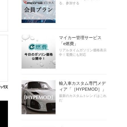
る、参加する
マイカー管理サービス
「e燃費」
リアルタイムガソリン価格表示
中！電費にも対応
輸入車カスタム専門メデ
ィア「［HYPEMOD］」
最新のカスタムトレンドはこれ
だ