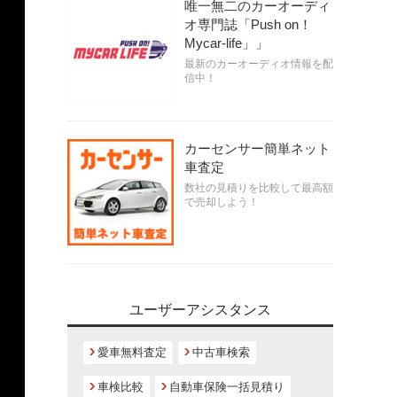
唯一無二のカーオーディ
オ専門誌「Push on！
Mycar-life」」
最新のカーオーディオ情報を配
信中！
カーセンサー簡単ネット
車査定
数社の見積りを比較して最高額
で売却しよう！
ユーザーアシスタンス
愛車無料査定
中古車検索
車検比較
自動車保険一括見積り