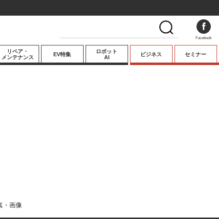
Facebook
リペア・
ロボット
EV特集
ビジネス
セミナー
メンテナンス
AI
プレミアム
業界動向
テクノロジー
キーパーソンイ
ンタビュー
真・画像