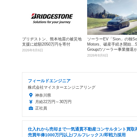
ブリヂストン、熊本地震の被災地
ソーラーEV「Sion」の独So
支援に総額2050万円を寄付
Motors、破産手続き開始...S
Groupのソーラー事業撤退
2026年8月6日
2026年8月6日
フィールドエンジニア
株式会社マイスターエンジニアリング
神奈川県
月給22万円～30万円
正社員
仕入れから売却まで一気通貫不動産コンサルタント買取
売買年俸1000万円以上/フルフレックス/即戦力採用