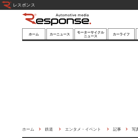
レスポンス
モーターサイクル
ホーム
カーニュース
カーライフ
ニュース
ニューモデル
ニューモデル
カスタマイズ
試乗記
試乗記
カーグッズ
道路交通/社会
カーオーディオ
鉄道
モータースポー
ツ/エンタメ
船舶
航空
宇宙
ホーム
鉄道
エンタメ・イベント
記事
写