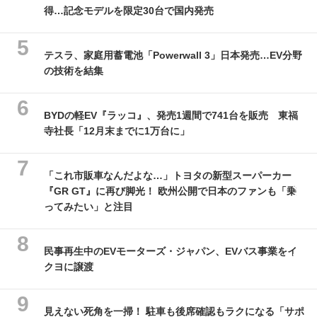
得…記念モデルを限定30台で国内発売
テスラ、家庭用蓄電池「Powerwall 3」日本発売…EV分野
の技術を結集
BYDの軽EV『ラッコ』、発売1週間で741台を販売 東福
寺社長「12月末までに1万台に」
「これ市販車なんだよな…」トヨタの新型スーパーカー
『GR GT』に再び脚光！ 欧州公開で日本のファンも「乗
ってみたい」と注目
民事再生中のEVモーターズ・ジャパン、EVバス事業をイ
クヨに譲渡
見えない死角を一掃！ 駐車も後席確認もラクになる「サポ