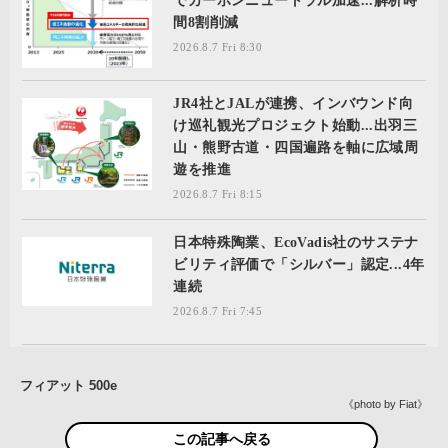
でカーボンニュートラル加速...解析時
間8割削減
2026.8.7 Fri 8:30
JR4社とJALが連携、インバウンド向
け巡礼観光プロジェクト始動...出羽三
山・熊野古道・四国遍路を軸に広域周
遊を推進
2026.8.7 Fri 8:15
日本特殊陶業、EcoVadis社のサステナ
ビリティ評価で「シルバー」認定...4年
連続
2026.8.7 Fri 7:45
フィアット 500e
《photo by Fiat》
この記事へ戻る