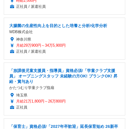
時給2,000円
正社員 / 派遣社員
大腸菌の生産性向上を目的とした培養と分析/化学分析
WDB株式会社
神奈川県
月給29万900円～34万5,900円
正社員 / 派遣社員
「放課後児童支援員・指導員」資格必須/「学童クラブ支援
員」 オープニングスタッフ 未経験の方OK! ブランクOK! 昇
給・賞与あり
かたつむり学童クラブ指扇
埼玉県
月給21万1,800円～26万800円
正社員
「保育士」資格必須/「2027年卒歓迎」延長保育短め 26新卒