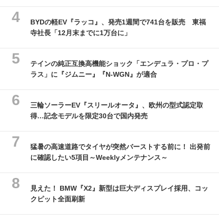
BYDの軽EV『ラッコ』、発売1週間で741台を販売 東福
寺社長「12月末までに1万台に」
テインの純正互換高機能ショック「エンデュラ・プロ・プ
ラス」に『ジムニー』『N-WGN』が適合
三輪ソーラーEV『スリールオータ』、欧州の型式認定取
得…記念モデルを限定30台で国内発売
猛暑の高速道路でタイヤが突然バーストする前に！ 出発前
に確認したい5項目～Weeklyメンテナンス～
見えた！ BMW『X2』新型は巨大ディスプレイ採用、コッ
クピット全面刷新