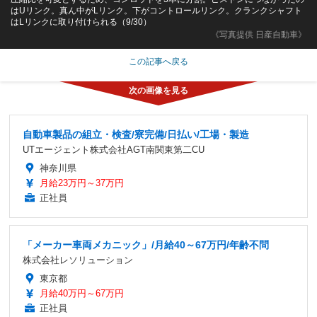
はUリンク。真ん中がLリンク。下がコントロールリンク。クランクシャフト
はLリンクに取り付けられる（9/30）
《写真提供 日産自動車》
この記事へ戻る
自動車製品の組立・検査/寮完備/日払い/工場・製造
UTエージェント株式会社AGT南関東第二CU
神奈川県
月給23万円～37万円
正社員
「メーカー車両メカニック」/月給40～67万円/年齢不問
株式会社レソリューション
東京都
月給40万円～67万円
正社員