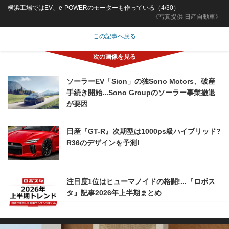
横浜工場ではEV、e-POWERのモーターも作っている（4/30）
《写真提供 日産自動車》
この記事へ戻る
ソーラーEV「Sion」の独Sono Motors、破産
手続き開始...Sono Groupのソーラー事業撤退
が要因
日産『GT-R』次期型は1000ps級ハイブリッド?
R36のデザインを予測!
注目度1位はヒューマノイドの格闘!...『ロボス
タ』記事2026年上半期まとめ