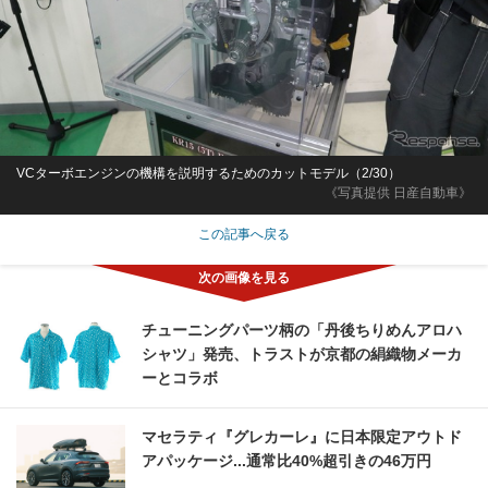
VCターボエンジンの機構を説明するためのカットモデル（2/30）
《写真提供 日産自動車》
この記事へ戻る
チューニングパーツ柄の「丹後ちりめんアロハ
シャツ」発売、トラストが京都の絹織物メーカ
ーとコラボ
マセラティ『グレカーレ』に日本限定アウトド
アパッケージ...通常比40%超引きの46万円