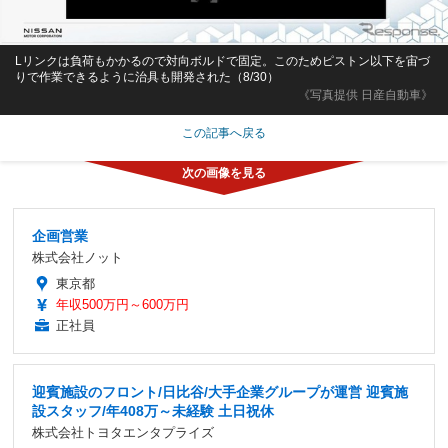
Lリンクは負荷もかかるので対向ボルドで固定。このためピストン以下を宙づ
りで作業できるように治具も開発された（8/30）
《写真提供 日産自動車》
この記事へ戻る
企画営業
株式会社ノット
東京都
年収500万円～600万円
正社員
迎賓施設のフロント/日比谷/大手企業グループが運営 迎賓施
設スタッフ/年408万～未経験 土日祝休
株式会社トヨタエンタプライズ