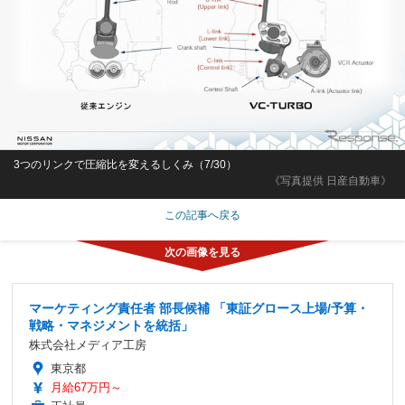
3つのリンクで圧縮比を変えるしくみ（7/30）
《写真提供 日産自動車》
この記事へ戻る
マーケティング責任者 部長候補 「東証グロース上場/予算・
戦略・マネジメントを統括」
株式会社メディア工房
東京都
月給67万円～