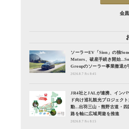
会
ソーラーEV「Sion」の独Son
Motors、破産手続き開始...So
Groupのソーラー事業撤退
2026.8.7 Fri 8:45
JR4社とJALが連携、インバ
ド向け巡礼観光プロジェクト
動...出羽三山・熊野古道・四
路を軸に広域周遊を推進
2026.8.7 Fri 8:15