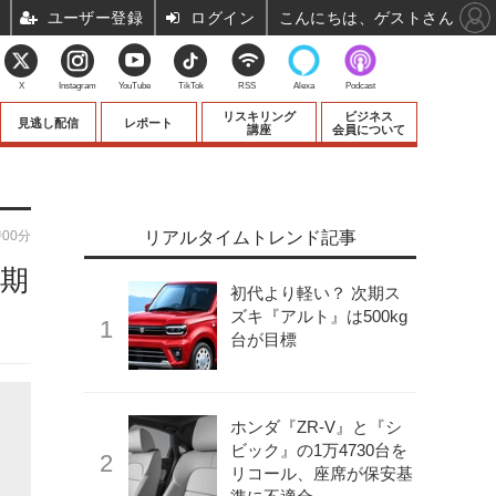
ユーザー登録
ログイン
こんにちは、ゲストさん
X
Instagram
YouTube
TikTok
RSS
Alexa
Podcast
リスキリング
ビジネス
見逃し配信
レポート
講座
会員について
時00分
リアルタイムトレンド記事
半期
初代より軽い？ 次期ス
ズキ『アルト』は500kg
台が目標
ホンダ『ZR-V』と『シ
ビック』の1万4730台を
リコール、座席が保安基