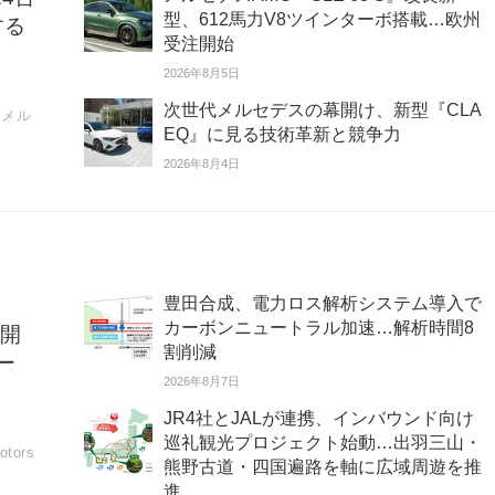
型、612馬力V8ツインターボ搭載…欧州
する
受注開始
2026年8月5日
次世代メルセデスの幕開け、新型『CLA
、メル
EQ』に見る技術革新と競争力
2026年8月4日
豊田合成、電力ロス解析システム導入で
カーボンニュートラル加速…解析時間8
き開
割削減
ー
2026年8月7日
JR4社とJALが連携、インバウンド向け
巡礼観光プロジェクト始動…出羽三山・
ors
熊野古道・四国遍路を軸に広域周遊を推
進