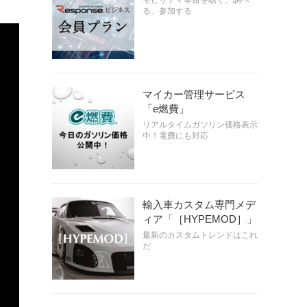
モビリティ革命を聴く、調べ
る、参加する
マイカー管理サービス
「e燃費」
リアルタイムガソリン価格表示
中！電費にも対応
輸入車カスタム専門メデ
ィア「［HYPEMOD］」
最新のカスタムトレンドはこれ
だ