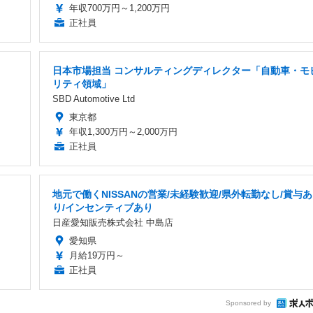
年収700万円～1,200万円
正社員
日本市場担当 コンサルティングディレクター「自動車・モ
リティ領域」
SBD Automotive Ltd
東京都
年収1,300万円～2,000万円
正社員
地元で働くNISSANの営業/未経験歓迎/県外転勤なし/賞与あ
り/インセンティブあり
日産愛知販売株式会社 中島店
愛知県
月給19万円～
正社員
Sponsored by