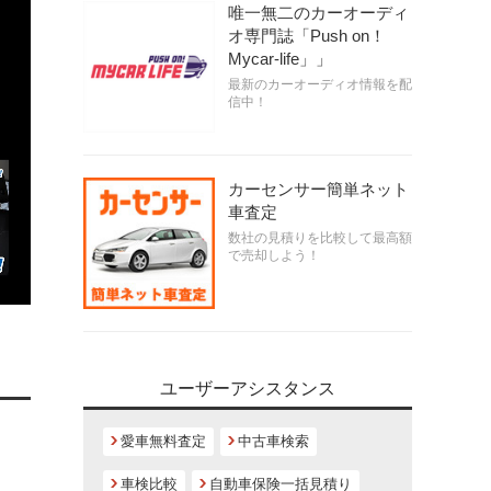
唯一無二のカーオーディ
オ専門誌「Push on！
Mycar-life」」
最新のカーオーディオ情報を配
信中！
カーセンサー簡単ネット
車査定
数社の見積りを比較して最高額
で売却しよう！
ユーザーアシスタンス
愛車無料査定
中古車検索
車検比較
自動車保険一括見積り