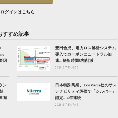
員ログインはこちら
おすすめ記事
o
豊田合成、電力ロス解析システム
no
導入でカーボンニュートラル加
が要因
速...解析時間8割削減
2026.8.7 Fri 8:30
ウン
日本特殊陶業、EcoVadis社のサス
始
テナビリティ評価で「シルバー」
国遍
認定...4年連続
2026.8.7 Fri 7:45