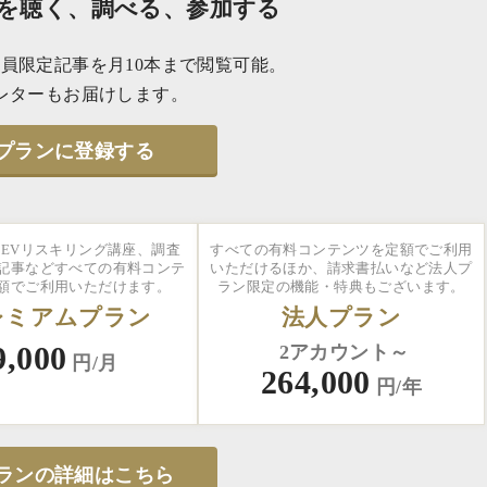
を聴く、調べる、参加する
員限定記事を月10本まで閲覧可能。
レターもお届けします。
プランに登録する
EVリスキリング講座、調査
すべての有料コンテンツを定額でご利用
記事などすべての有料コンテ
いただけるほか、請求書払いなど法人プ
額でご利用いただけます。
ラン限定の機能・特典もございます。
レミアムプラン
法人プラン
9,000
2アカウント～
円/月
264,000
円/年
ランの詳細はこちら