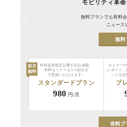
モビリティ革命
無料プランでも有料会
ニュース
無料
有料会員限定記事が読み放題。
セミナーや
初月
有料セミナーも3~5割引き
レポート、
無料
で受講いただけます。
ンツを定
スタンダードプラン
プ
980
円/月
有料プ