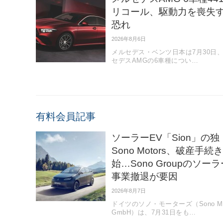
リコール、駆動力を喪失
恐れ
2026年8月6日
メルセデス・ベンツ日本は7月30日
セデスAMGの6車種につい…
有料会員記事
ソーラーEV「Sion」の独
Sono Motors、破産手続
始…Sono Groupのソーラ
事業撤退が要因
2026年8月7日
ドイツのソノ・モーターズ（Sono Mot
GmbH）は、7月31日をも…