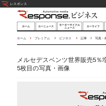
レスポンス
モーターサイクル
ホーム
カーニュース
カーライフ
ニュース
ニューモデル
ニューモデル
カスタマイズ
ホーム
プレミアム
ビジネス
記事
写真・
試乗記
試乗記
カーグッズ
道路交通/社会
カーオーディオ
メルセデスベンツ世界販売5％増
鉄道
モータースポー
ツ/エンタメ
5枚目の写真・画像
船舶
航空
宇宙