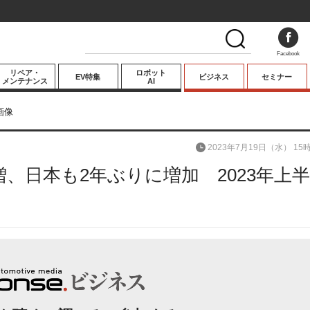
Facebook
リペア・
ロボット
EV特集
ビジネス
セミナー
メンテナンス
AI
プレミアム
画像
業界動向
2023年7月19日（水） 15
テクノロジー
、日本も2年ぶりに増加 2023年上
キーパーソンイ
ンタビュー