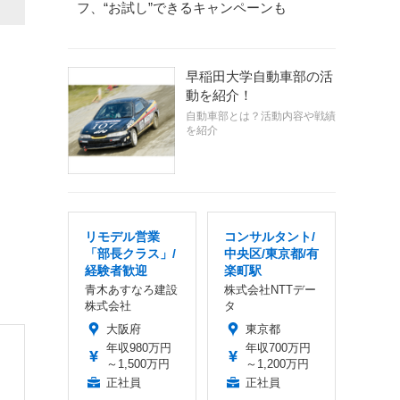
フ、“お試し”できるキャンペーンも
早稲田大学自動車部の活
動を紹介！
自動車部とは？活動内容や戦績
を紹介
リモデル営業
コンサルタント/
「部長クラス」/
中央区/東京都/有
経験者歓迎
楽町駅
青木あすなろ建設
株式会社NTTデー
株式会社
タ
大阪府
東京都
年収980万円
年収700万円
～1,500万円
～1,200万円
正社員
正社員