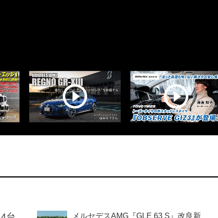
14台
メルセデスAMG『GLE 63 S』改良新