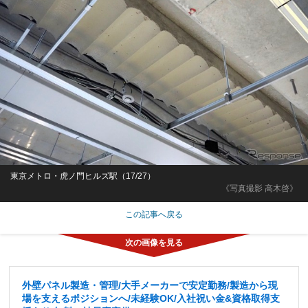
東京メトロ・虎ノ門ヒルズ駅（17/27）
《写真撮影 高木啓》
この記事へ戻る
外壁パネル製造・管理/大手メーカーで安定勤務/製造から現
場を支えるポジションへ/未経験OK/入社祝い金&資格取得支