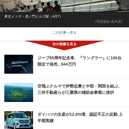
東京メトロ・虎ノ門ヒルズ駅（4/27）
《写真撮影 高木啓》
この記事へ戻る
ジープ85周年記念車、『ラングラー』に100台
限定で発売...944万円
空飛ぶクルマで伊勢志摩と中部・関西を結ぶ、
三井不動産らが三重県の補助金事業に採択
ダイハツの生産が12.8%増、認証不正の反動 上
半期実績