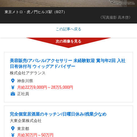
東京メトロ・虎ノ門ヒルズ駅（8/27）
《写真撮影 高木啓》
この記事へ戻る
美容販売/アパレル/アクセサリー 未経験歓迎 賞与年2回 入社
日有休付与 ウィッグアドバイザー
株式会社アデランス
神奈川県
月給22万9,000円～28万5,000円
正社員
完全個室居酒屋のキッチン/日曜日休み/残業少なめ
大東企業株式会社
東京都
月給30万円～50万円