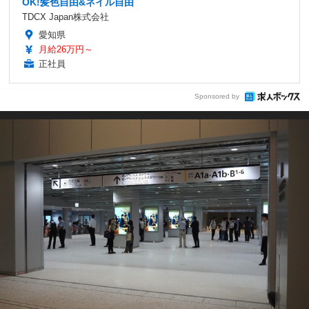
OK!髪色自由&ネイル自由
TDCX Japan株式会社
愛知県
月給26万円～
正社員
Sponsored by