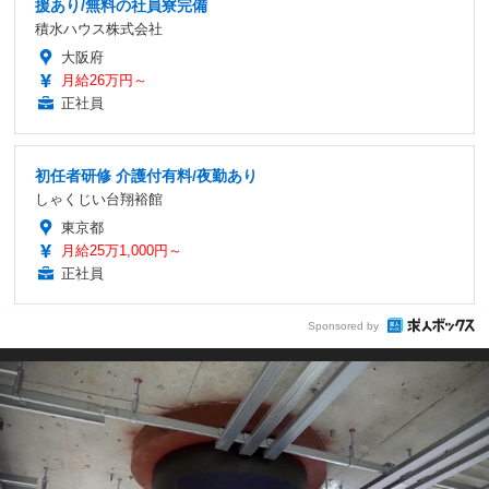
援あり/無料の社員寮完備
積水ハウス株式会社
大阪府
月給26万円～
正社員
初任者研修 介護付有料/夜勤あり
しゃくじい台翔裕館
東京都
月給25万1,000円～
正社員
Sponsored by