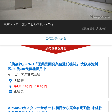
東京メトロ・虎ノ門ヒルズ駅（7/27）
《写真撮影 高木啓》
この記事へ戻る
「薬剤師」/CRO「医薬品開発業務受託機関」/大阪市淀川
区/20代-40代積極採用中
イーピーエス株式会社
大阪府
年収670万円～900万円
正社員
Airbnbのカスタマーサポート/初日から完全在宅勤務!未経験