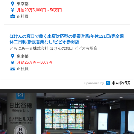
東京都
月給20万5,000円～50万円
正社員
ほけんの窓口で働く来店対応型の提案営業/年休121日/完全週
休二日制/新規営業なし/ビビオ赤羽店
ともにあーる株式会社 ほけんの窓口 ビビオ赤羽店
東京都
月給25万円～50万円
正社員
Sponsored by