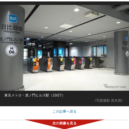
東京メトロ・虎ノ門ヒルズ駅（10/27）
《写真撮影 高木啓》
この記事へ戻る