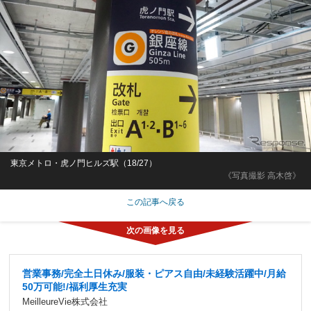
東京メトロ・虎ノ門ヒルズ駅（18/27）
《写真撮影 高木啓》
この記事へ戻る
営業事務/完全土日休み/服装・ピアス自由/未経験活躍中/月給
50万可能!/福利厚生充実
MeilleureVie株式会社