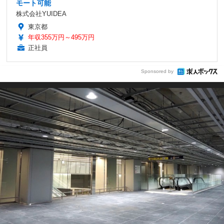
モート可能
株式会社YUIDEA
東京都
年収355万円～495万円
正社員
Sponsored by