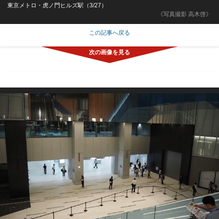
東京メトロ・虎ノ門ヒルズ駅（3/27）
《写真撮影 高木啓》
この記事へ戻る