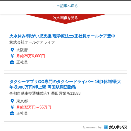
この記事へ戻る
火水休み/障がい児支援/理学療法士/正社員オールケア豊中
株式会社オールケアライフ
大阪府
月給29万6,000円
正社員
タクシーアプリGO専門のタクシードライバー 1勤1休制/最大
年収900万円/押上駅 両国駅周辺勤務
帝都自動車交通株式会社墨田営業所11593
東京都
月給32万円～55万円
正社員
Sponsored by