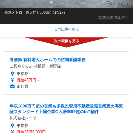
東京メトロ・虎ノ門ヒルズ駅（14/27）
《写真撮影 高木啓》
この記事へ戻る
看護師 有料老人ホームでの訪問看護業務
ご長寿くらぶ 相模原・鵜野森
東京都
月給45万円～
正社員
年収1000万円超の営業も多数投資用不動産販売営業恵比寿東
証スタンダード上場企業G入居率99超のIoT物件
株式会社シーラ
東京都
月給26万6,000円