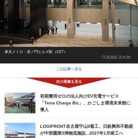
東京メトロ・虎ノ門ヒルズ駅（2/27）
《写真撮影 高木啓》
この記事へ戻る
初期費用ゼロの法人向けEV充電サービス
「Terra Charge Biz」、かごしま環境未来館に
導入
LOGIFRONT名古屋守山II着工、日鉄興和不動産
が中部圏第3弾物流施設...2027年1月竣工へ